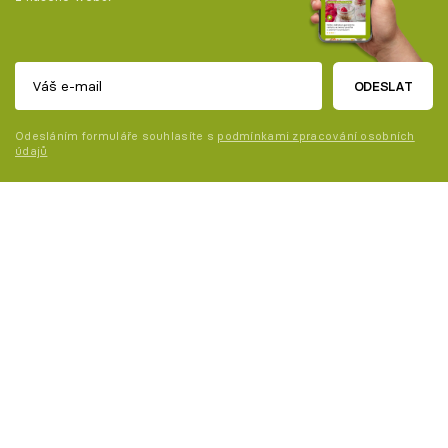
ODESLAT
Odesláním formuláře souhlasíte s
podmínkami zpracování osobních
údajů