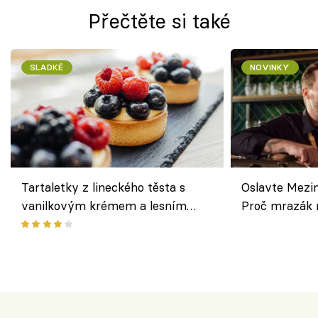
Přečtěte si také
SLADKÉ
NOVINKY
Tartaletky z lineckého těsta s
Oslavte Mezin
vanilkovým krémem a lesním
Proč mrazák n
ovocem podle Bread Society
horku vsadit 