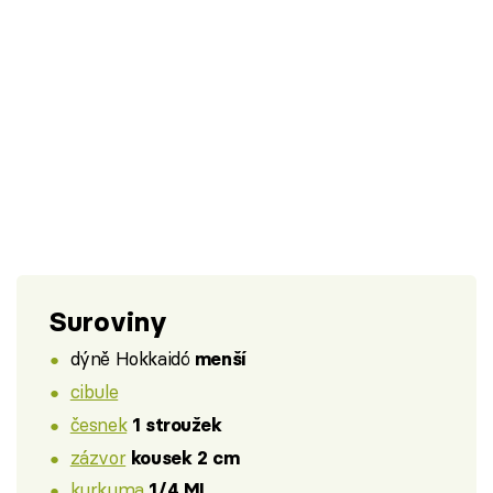
Suroviny
dýně Hokkaidó
menší
cibule
česnek
1 stroužek
zázvor
kousek 2 cm
kurkuma
1/4 ML