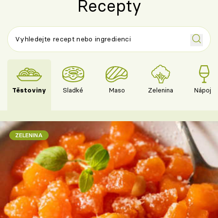
Recepty
Těstoviny
Sladké
Maso
Zelenina
Nápoje
ZELENINA