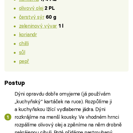
olivový olej
2 PL
čerstvý sýr
60 g
zeleninový vývar
1 l
koriandr
chilli
sůl
pepř
Postup
Dýni opravdu dobře omyjeme (já používám
„kuchyňský“ kartáček na ruce). Rozpůlíme ji
a kuchyňskou lžící vydlabeme jádra. Dýni
rozkrájíme na menší kousky. Ve vhodném hrnci
rozpálíme olivový olej a zpěníme na něm drobně
nakrájenou cibuli. Poté přidáme nastrouhaný