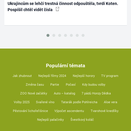
Ukrajincům se lehčí trestná činnost odpouštěla, tvrdí Koten.
Pospíšil chtěl vidět čísla
Populární témata
Jak zhubnout
Nejlepší filmy 2024
Nejlepší horory
TV program
Změna času
Partie
Počasí
Kdy budou volby
ZOO Nové začátky
Auto – katalog
7 pádů Honzy Dědka
Volby 2025
Svařené víno
Tatarák podle Pohlreicha
Aloe vera
Pěstování lichořeřišnice
Výpočet ascendentu
Tvarohové knedlíky
Nejlepší palačinky
Švestkový koláč