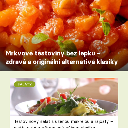
Mrkvové těstoviny bez lepku –
zdravá a originální alternativa klasiky
SALÁTY
Těstovinový salát s uzenou makrelou a rajčaty –
svěží, sytý a připravený během chvilky