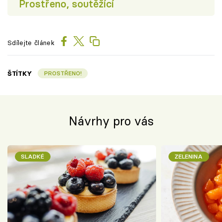
Prostřeno, soutěžící
Sdílejte článek
ŠTÍTKY
PROSTŘENO!
Návrhy pro vás
SLADKÉ
ZELENINA