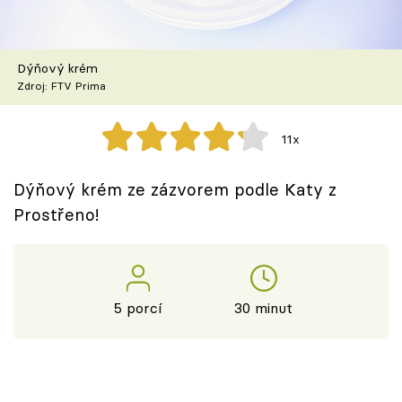
Škola vaření
Recepty z TV
Dýňový krém
Zdroj: FTV Prima
Speciál: Cuketa
11x
Těhotnej kuchař
Dýňový krém ze zázvorem podle Katy z
Sledujte prima+
Prostřeno!
Přihlášení
5 porcí
30 minut
Sledujte nás