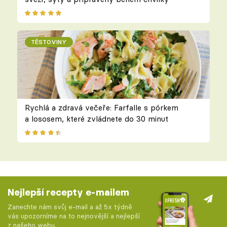
TĚSTOVINY
Rychlá a zdravá večeře: Farfalle s pórkem
a lososem, které zvládnete do 30 minut
Nejlepší recepty e-mailem
Zanechte nám svůj e-mail a až 5x týdně
vás upozorníme na to nejnovější a nejlepší
z našeho webu.