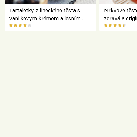
Tartaletky z lineckého těsta s
Mrkvové těst
vanilkovým krémem a lesním
zdravá a origi
ovocem podle Bread Society
klasiky