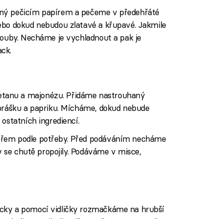
ený pečicím papírem a pečeme v předehřáté
ebo dokud nebudou zlatavé a křupavé. Jakmile
rouby. Necháme je vychladnout a pak je
ck.
tanu a majonézu. Přidáme nastrouhaný
 prášku a papriku. Mícháme, dokud nebude
ostatních ingrediencí.
přem podle potřeby. Před podáváním necháme
by se chutě propojily. Podáváme v misce,
cky a pomocí vidličky rozmačkáme na hrubší