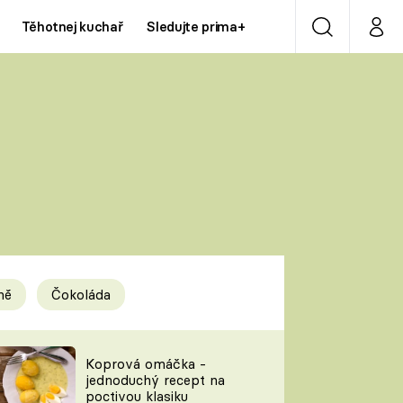
Těhotnej kuchař
Sledujte prima+
Vyhledávání
Můj p
Prima+
Y
CNN Prima NEWS
Prima ZOOM
ÍDLA
Prima LIVING
Prima Ženy
ně
Čokoláda
Prima LAJK
y
Koprová omáčka -
jednoduchý recept na
Sledujte nás
poctivou klasiku