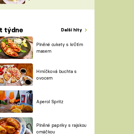
TORKY
ESH
t týdne
Další hity
Plněné cukety s krůtím
masem
Hrníčková buchta s
ovocem
Aperol Spritz
Plněné papriky s rajskou
omáčkou