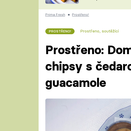
skvělý způsob, jak
ZDENĚK
zpracovat přerostlé
ČESKO NA TALÍŘI
cukety
POHLREICH
Prima Fresh
■
Prostřeno!
KAROLÍNA,
JAROSLAV SAPÍK
DOMÁCÍ
Prostřeno, soutěžící
PROSTŘENO!
KUCHAŘKA
KAROLÍNA
KAMBERSKÁ
Prostřeno: Dom
chipsy s čeda
guacamole