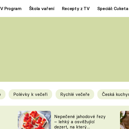
V Program
Škola vaření
Recepty z TV
Speciál: Cuketa
Polévky
Saláty
ČESKÁ KLASIKA
TĚSTOVIN
SILNÉ VÝVARY
SLADKÉ
KRÉMOVÉ
BEZMASÁ J
e
Polévky k večeři
Rychlé večeře
Česká kuchy
y
Tipy a triky
Novink
Nepečené jahodové řezy
– lehký a osvěžující
dezert, na který
KAM ZA JÍDLEM
BLOG