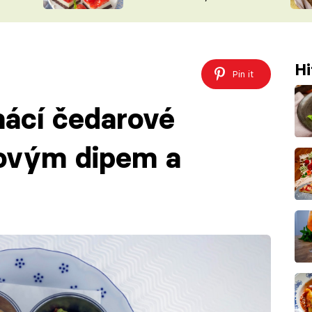
nepotřebujete troubu
ŠÉFREDAK
VYCHYTÁVKY
SOUTĚŽ FR
NA NÁKUPECH
ČASOPIS
Hi
Pin it
ácí čedarové
rovým dipem a