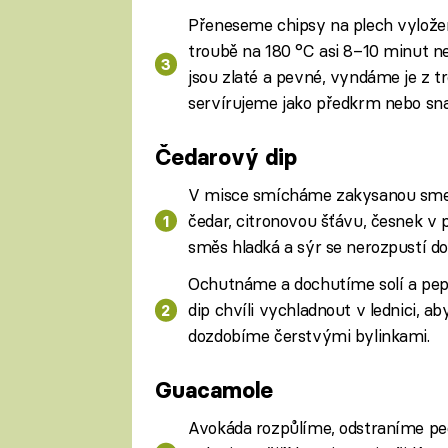
Přeneseme chipsy na plech vylož
troubě na 180 °C asi 8–10 minut n
jsou zlaté a pevné, vyndáme je z t
servírujeme jako předkrm nebo sna
Čedarový dip
V misce smícháme zakysanou sme
čedar, citronovou šťávu, česnek v
směs hladká a sýr se nerozpustí do 
Ochutnáme a dochutíme solí a pe
dip chvíli vychladnout v lednici, a
dozdobíme čerstvými bylinkami.
Guacamole
Avokáda rozpůlíme, odstraníme pe