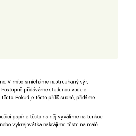
no. V míse smícháme nastrouhaný sýr,
k. Postupně přidáváme studenou vodu a
ěsto. Pokud je těsto příliš suché, přidáme
ečicí papír a těsto na něj vyválíme na tenkou
nebo vykrajovátka nakrájíme těsto na malé