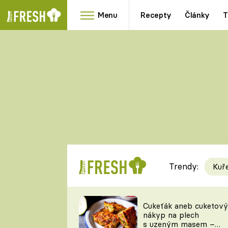
Menu
Recepty
Články
T
Oblíbené
Přílohy
recepty
HRANOLKY
HOUBY
KNEDLÍKY
DÝNĚ
KAŠE
RYCHLOVKY
Trendy:
Kuř
Populární
Videorecept
Cukeťák aneb cuketový
nákyp na plech
kuchaři
s uzeným masem –
TEĎ VAŘÍ ŠÉF!