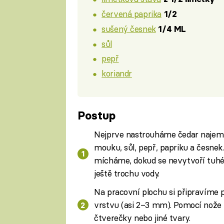
červená paprika
1/2
sušený česnek
1/4 ML
sůl
pepř
koriandr
Postup
Nejprve nastrouháme čedar najem
mouku, sůl, pepř, papriku a česne
mícháme, dokud se nevytvoří tuhé t
ještě trochu vody.
Na pracovní plochu si připravíme p
vrstvu (asi 2–3 mm). Pomocí nože 
čtverečky nebo jiné tvary.