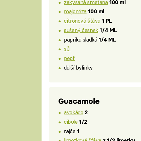
zakysaná smetana
100 ml
majonéza
100 ml
citronová šťáva
1 PL
sušený česnek
1/4 ML
paprika sladká
1/4 ML
sůl
pepř
další bylinky
Guacamole
avokádo
2
cibule
1/2
rajče
1
limetková šťáva
z 1/2 limetky