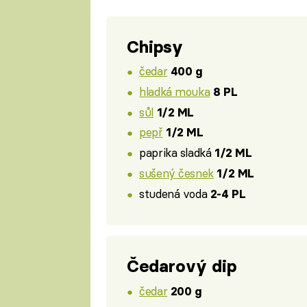
Chipsy
čedar
400 g
hladká mouka
8 PL
sůl
1/2 ML
pepř
1/2 ML
paprika sladká
1/2 ML
sušený česnek
1/2 ML
studená voda
2-4 PL
Čedarový dip
čedar
200 g