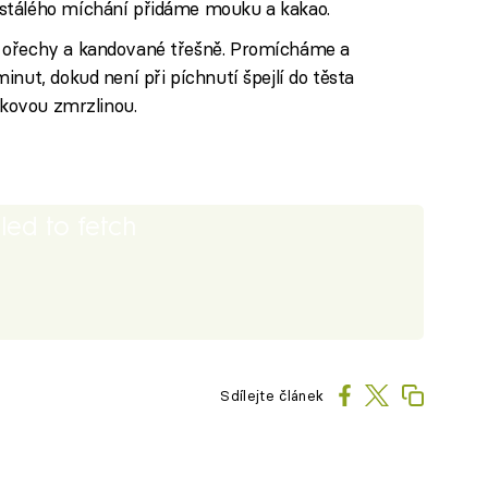
stálého míchání přidáme mouku a kakao.
 ořechy a kandované třešně. Promícháme a
nut, dokud není při píchnutí špejlí do těsta
lkovou zmrzlinou.
iled to fetch
Sdílejte článek