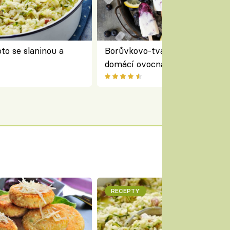
to se slaninou a
Borůvkovo-tvarohové nanuky 
domácí ovocná zmrzlina na dř
RECEPTY