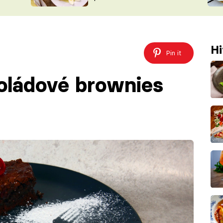
ŠÉFREDAK
VYCHYTÁVKY
SOUTĚŽ FR
NA NÁKUPECH
ČASOPIS
Hi
Pin it
oládové brownies