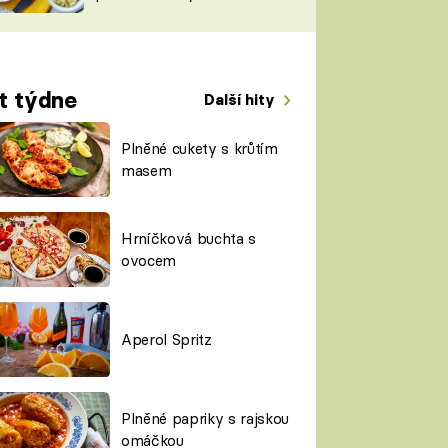
TORKY
ESH
t týdne
Další hity
Plněné cukety s krůtím
masem
Hrníčková buchta s
ovocem
Aperol Spritz
Plněné papriky s rajskou
omáčkou