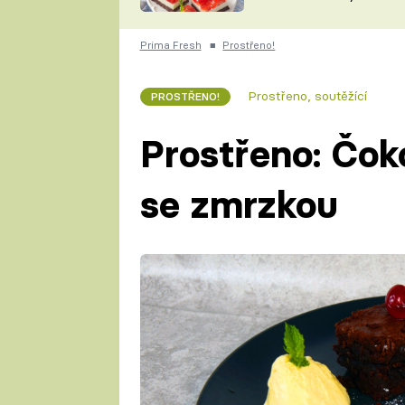
nepotřebujete troubu
ZDENĚK
ČESKO NA TALÍŘI
POHLREICH
Prima Fresh
■
Prostřeno!
KAROLÍNA,
JAROSLAV SAPÍK
DOMÁCÍ
Prostřeno, soutěžící
PROSTŘENO!
KUCHAŘKA
KAROLÍNA
KAMBERSKÁ
Prostřeno: Čok
se zmrzkou