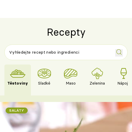
Recepty
Těstoviny
Sladké
Maso
Zelenina
Nápoje
SALÁTY