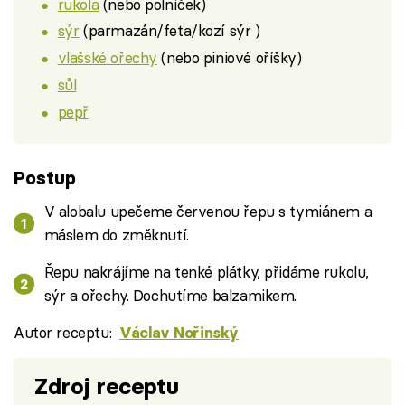
rukola
(nebo polníček)
sýr
(parmazán/feta/kozí sýr )
vlašské ořechy
(nebo piniové oříšky)
sůl
pepř
Postup
V alobalu upečeme červenou řepu s tymiánem a
máslem do změknutí.
Řepu nakrájíme na tenké plátky, přidáme rukolu,
sýr a ořechy. Dochutíme balzamikem.
Autor receptu:
Václav Nořinský
Zdroj receptu