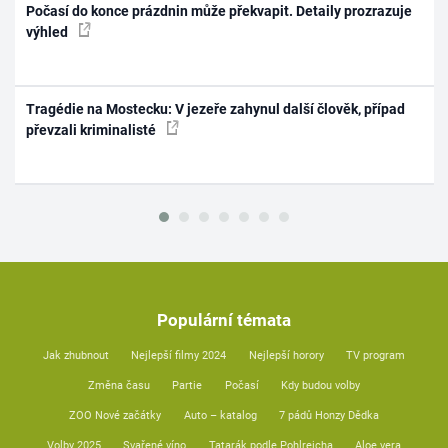
Počasí do konce prázdnin může překvapit. Detaily prozrazuje
výhled
Tragédie na Mostecku: V jezeře zahynul další člověk, případ
převzali kriminalisté
Populární témata
Jak zhubnout
Nejlepší filmy 2024
Nejlepší horory
TV program
Změna času
Partie
Počasí
Kdy budou volby
ZOO Nové začátky
Auto – katalog
7 pádů Honzy Dědka
Volby 2025
Svařené víno
Tatarák podle Pohlreicha
Aloe vera