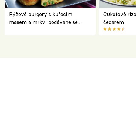
Rýžové burgery s kuřecím
Cuketové rizo
masem a mrkví podávané se
čedarem
salátem – lehká a chutná večeře