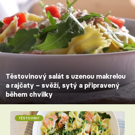
Těstovinový salát s uzenou makrelou
a rajčaty – svěží, sytý a připravený
během chvilky
TĚSTOVINY