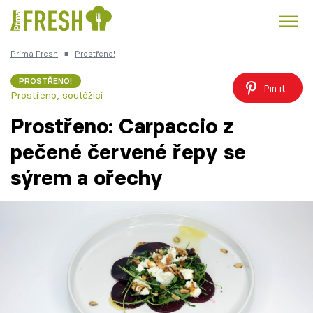
Prima Fresh
■
Prostřeno!
Kuře
Polévky k večeři
Rychlé večeře
Trendy:
PROSTŘENO!
Pin it
Prostřeno, soutěžící
Česká kuchyně
Čokoláda
Prostřeno: Carpaccio z
pečené červené řepy se
sýrem a ořechy
Témata
Recepty
Články
TV Program