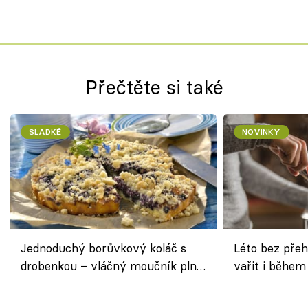
Přečtěte si také
SLADKÉ
NOVINKY
Jednoduchý borůvkový koláč s
Léto bez přeh
drobenkou – vláčný moučník plný
vařit i během
ovoce