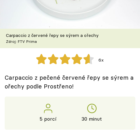
Škola vaření
Recepty z TV
Carpaccio z červené řepy se sýrem a ořechy
Speciál: Cuketa
Zdroj: FTV Prima
Těhotnej kuchař
6x
Sledujte prima+
Carpaccio z pečené červené řepy se sýrem a
ořechy podle Prostřeno!
Přihlášení
Sledujte nás
5 porcí
30 minut