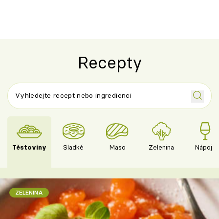
výraznou chutí inspirovanou
Španělskem
Recepty
Těstoviny
Sladké
Maso
Zelenina
Nápoje
ZELENINA