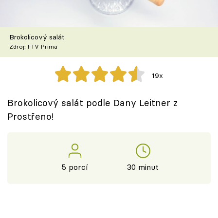
Škola vaření
Recepty z TV
Brokolicový salát
Zdroj: FTV Prima
Speciál: Cuketa
19x
Těhotnej kuchař
Brokolicový salát podle Dany Leitner z
Sledujte prima+
Prostřeno!
Přihlášení
5 porcí
30 minut
Sledujte nás