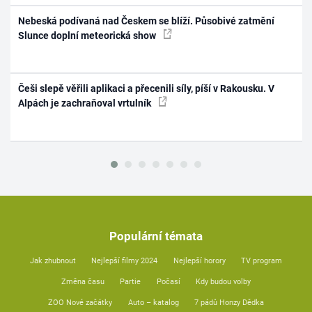
Nebeská podívaná nad Českem se blíží. Působivé zatmění
Slunce doplní meteorická show
Češi slepě věřili aplikaci a přecenili síly, píší v Rakousku. V
Alpách je zachraňoval vrtulník
Populární témata
Jak zhubnout
Nejlepší filmy 2024
Nejlepší horory
TV program
Změna času
Partie
Počasí
Kdy budou volby
ZOO Nové začátky
Auto – katalog
7 pádů Honzy Dědka