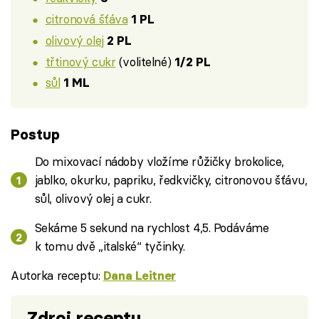
citronová šťáva
1 PL
olivový olej
2 PL
třtinový cukr
(volitelné)
1/2 PL
sůl
1 ML
Postup
Do mixovací nádoby vložíme růžičky brokolice,
jablko, okurku, papriku, ředkvičky, citronovou šťávu,
sůl, olivový olej a cukr.
Sekáme 5 sekund na rychlost 4,5. Podáváme
k tomu dvě „italské“ tyčinky.
Autorka receptu:
Dana Leitner
Zdroj receptu