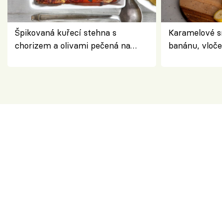
Špikovaná kuřecí stehna s
Karamelové s
chorizem a olivami pečená na
banánu, vloče
letní zelenině – šťavnaté maso s
snídaně do sk
výraznou chutí inspirovanou
Španělskem