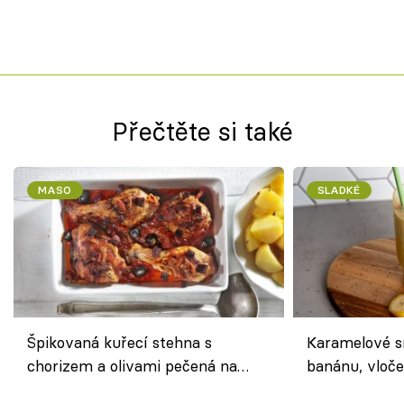
Přečtěte si také
MASO
SLADKÉ
Špikovaná kuřecí stehna s
Karamelové s
chorizem a olivami pečená na
banánu, vloče
letní zelenině – šťavnaté maso s
snídaně do sk