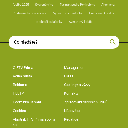
Volby 2025
Svařené víno
Tatarák podle Pohlreicha
Aloe vera
Pěstování lichořeřišnice
Výpočet ascendentu
Tvarohové knedlíky
Nejlepší palačinky
Švestkový koláč
O FTV Prima
Management
Volná místa
Press
Reklama
Castingy a výzvy
HbbTV
Kontakty
Podmínky užívání
Zpracování osobních údajů
Cookies
Nápověda
Vlastník FTV Prima spol. s
Redakce
r.o.