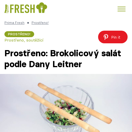
Prima Fresh
■
Prostřeno!
Kuře
Polévky k večeři
Rychlé večeře
Trendy:
PROSTŘENO!
Pin it
Prostřeno, soutěžící
Česká kuchyně
Čokoláda
Prostřeno: Brokolicový salát
podle Dany Leitner
Témata
Recepty
Články
TV Program