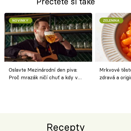
Přečtěte si také
NOVINKY
ZELENINA
Oslavte Mezinárodní den piva:
Mrkvové těst
Proč mrazák ničí chuť a kdy v
zdravá a origi
horku vsadit na šnyt?
klasiky
Recepty