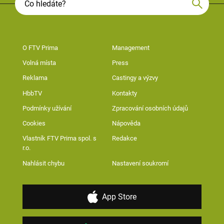
O FTV Prima
Management
Volná místa
Press
Reklama
Castingy a výzvy
HbbTV
Kontakty
Podmínky užívání
Zpracování osobních údajů
Cookies
Nápověda
Vlastník FTV Prima spol. s
Redakce
r.o.
Nahlásit chybu
Nastavení soukromí
App Store