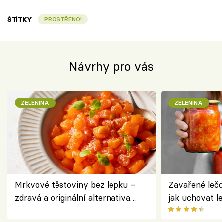
ŠTÍTKY
PROSTŘENO!
Návrhy pro vás
ZELENINA
ZELENINA
Mrkvové těstoviny bez lepku –
Zavařené lečo
zdravá a originální alternativa
jak uchovat l
klasiky