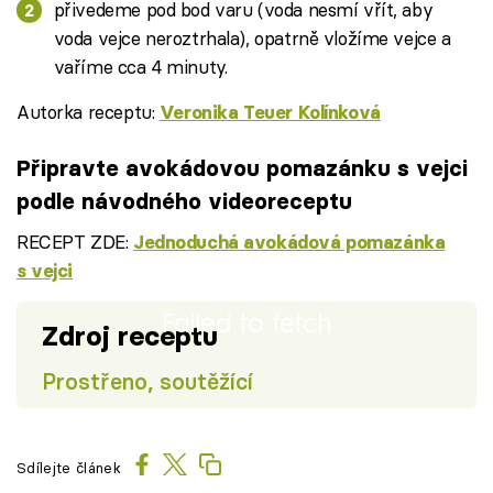
přivedeme pod bod varu (voda nesmí vřít, aby
voda vejce neroztrhala), opatrně vložíme vejce a
vaříme cca 4 minuty.
Autorka receptu:
Veronika Teuer Kolínková
Připravte avokádovou pomazánku s vejci
podle návodného videoreceptu
RECEPT ZDE:
Jednoduchá avokádová pomazánka
s vejci
Failed to fetch
Zdroj receptu
Prostřeno, soutěžící
Sdílejte článek