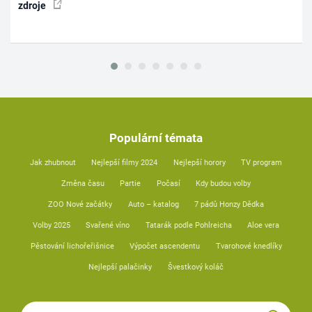
zdroje
Populární témata
Jak zhubnout
Nejlepší filmy 2024
Nejlepší horory
TV program
Změna času
Partie
Počasí
Kdy budou volby
ZOO Nové začátky
Auto – katalog
7 pádů Honzy Dědka
Volby 2025
Svařené víno
Tatarák podle Pohlreicha
Aloe vera
Pěstování lichořeřišnice
Výpočet ascendentu
Tvarohové knedlíky
Nejlepší palačinky
Švestkový koláč