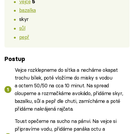
vejce
5
bazalka
skyr
sůl
pepř
Postup
Vejce rozklepneme do sítka a necháme okapat
trochu bílek, poté vložíme do misky s vodou
a octem 50/50 na cca 10 minut. Na spread
oloupeme a rozmačkáme avokádo, přidáme skyr,
bazalku, sůl a pepř dle chuti, zamícháme a poté
přidáme nakrájená rajčata.
Toust opečeme na sucho na pánvi. Na vejce si
připravíme vodu, přidáme panáka octu a