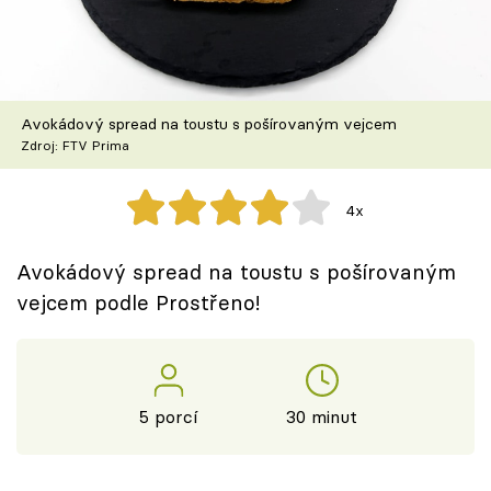
Škola vaření
Recepty z TV
Avokádový spread na toustu s pošírovaným vejcem
Speciál: Cuketa
Zdroj: FTV Prima
Těhotnej kuchař
4x
Sledujte prima+
Avokádový spread na toustu s pošírovaným
vejcem podle Prostřeno!
Přihlášení
Sledujte nás
5 porcí
30 minut