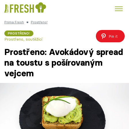
Prima Fresh
■
Prostřeno!
Kuře
Polévky k večeři
Rychlé večeře
Trendy:
PROSTŘENO!
Pin it
Prostřeno, soutěžící
Česká kuchyně
Čokoláda
Prostřeno: Avokádový spread
na toustu s pošírovaným
vejcem
Témata
Recepty
Články
TV Program