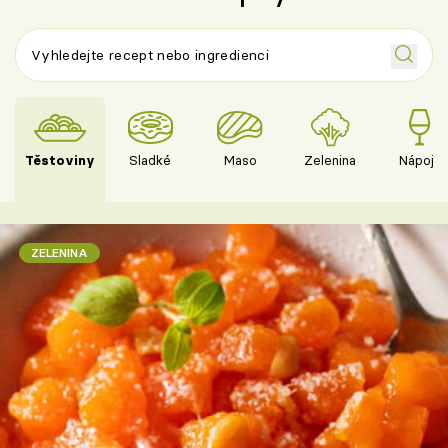
Těstoviny
Sladké
Maso
Zelenina
Nápoje
ZELENINA