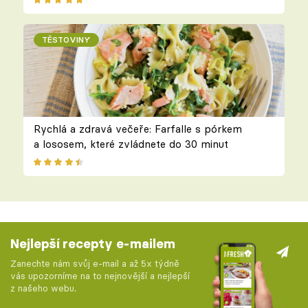
TĚSTOVINY
Rychlá a zdravá večeře: Farfalle s pórkem
a lososem, které zvládnete do 30 minut
Nejlepší recepty e-mailem
Zanechte nám svůj e-mail a až 5x týdně
vás upozorníme na to nejnovější a nejlepší
z našeho webu.