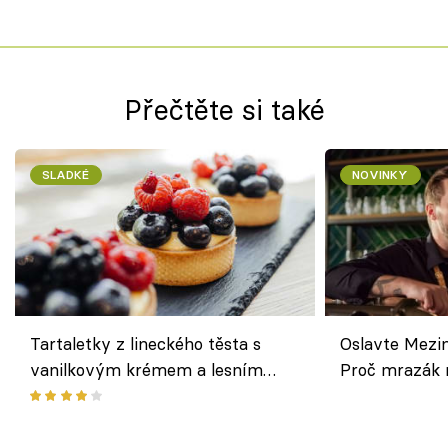
Přečtěte si také
SLADKÉ
NOVINKY
Tartaletky z lineckého těsta s
Oslavte Mezin
vanilkovým krémem a lesním
Proč mrazák n
ovocem podle Bread Society
horku vsadit 