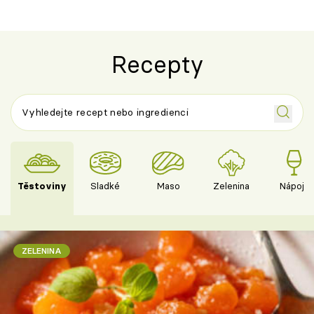
Recepty
Těstoviny
Sladké
Maso
Zelenina
Nápoje
ZELENINA