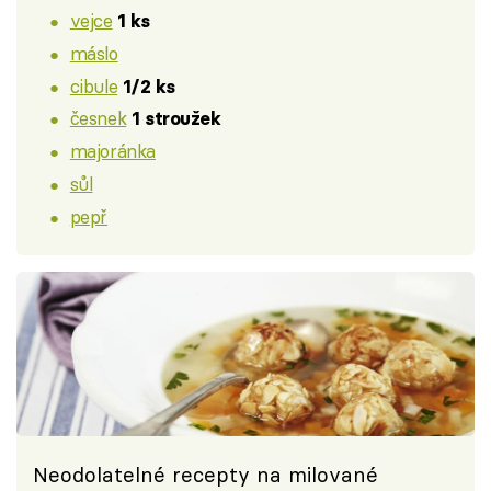
vejce
1 ks
máslo
cibule
1/2 ks
česnek
1 stroužek
majoránka
sůl
pepř
Neodolatelné recepty na milované