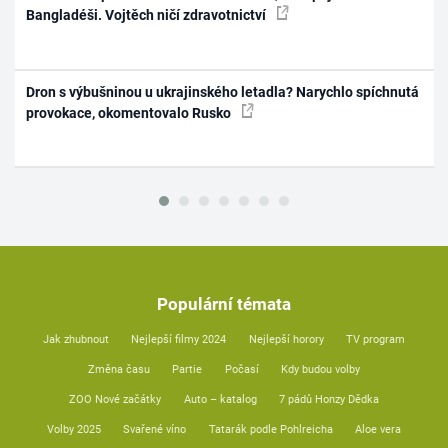
Bangladéši. Vojtěch ničí zdravotnictví
Dron s výbušninou u ukrajinského letadla? Narychlo spíchnutá
provokace, okomentovalo Rusko
Populární témata
Jak zhubnout
Nejlepší filmy 2024
Nejlepší horory
TV program
Změna času
Partie
Počasí
Kdy budou volby
ZOO Nové začátky
Auto – katalog
7 pádů Honzy Dědka
Volby 2025
Svařené víno
Tatarák podle Pohlreicha
Aloe vera