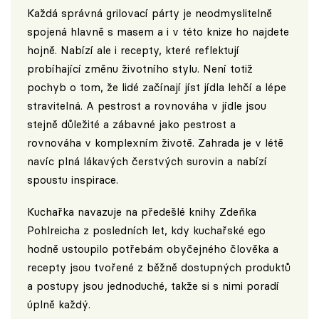
Každá správná grilovací párty je neodmyslitelně
spojená hlavně s masem a i v této knize ho najdete
hojně. Nabízí ale i recepty, které reflektují
probíhající změnu životního stylu. Není totiž
pochyb o tom, že lidé začínají jíst jídla lehčí a lépe
stravitelná. A pestrost a rovnováha v jídle jsou
stejně důležité a zábavné jako pestrost a
rovnováha v komplexním životě. Zahrada je v létě
navíc plná lákavých čerstvých surovin a nabízí
spoustu inspirace.
Kuchařka navazuje na předešlé knihy Zdeňka
Pohlreicha z posledních let, kdy kuchařské ego
hodně ustoupilo potřebám obyčejného člověka a
recepty jsou tvořené z běžně dostupných produktů
a postupy jsou jednoduché, takže si s nimi poradí
úplně každý.