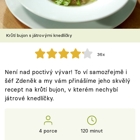
Škola vaření
Recepty z TV
Krůtí bujon s játrovými knedlíčky
Speciál: Cuketa
Těhotnej kuchař
36x
Sledujte prima+
Není nad poctivý vývar! To ví samozřejmě i
šéf Zdeněk a my vám přinášíme jeho skvělý
Přihlášení
recept na krůtí bujon, v kterém nechybí
játrové knedlíčky.
Sledujte nás
4 porce
120 minut