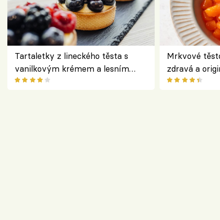
Tartaletky z lineckého těsta s
Mrkvové těst
vanilkovým krémem a lesním
zdravá a origi
ovocem podle Bread Society
klasiky