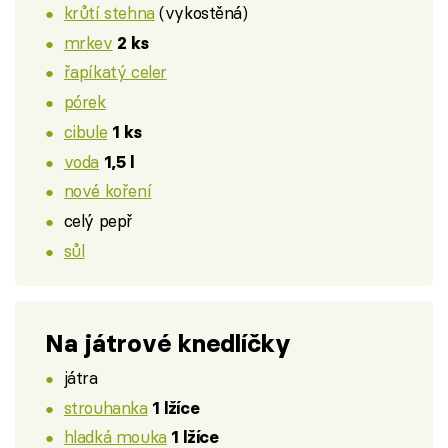
krůtí stehna
(vykostěná)
mrkev
2 ks
řapíkatý celer
pórek
cibule
1 ks
voda
1,5 l
nové koření
celý pepř
sůl
Na játrové knedlíčky
játra
strouhanka
1 lžíce
hladká mouka
1 lžíce