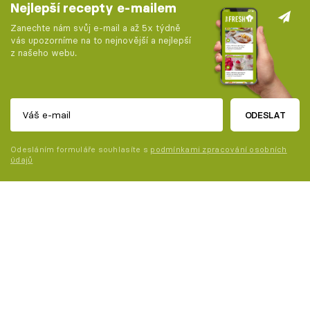
Nejlepší recepty e-mailem
Zanechte nám svůj e-mail a až 5x týdně
vás upozorníme na to nejnovější a nejlepší
z našeho webu.
ODESLAT
Odesláním formuláře souhlasíte s
podmínkami zpracování osobních
údajů