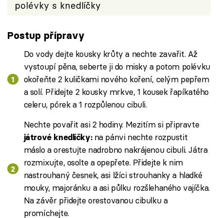
polévky s knedlíčky
Postup přípravy
Do vody dejte kousky krůty a nechte zavařit. Až
vystoupí pěna, seberte ji do misky a potom polévku
okořeňte 2 kuličkami nového koření, celým pepřem
a solí. Přidejte 2 kousky mrkve, 1 kousek řapíkatého
celeru, pórek a 1 rozpůlenou cibuli.
Nechte povařit asi 2 hodiny. Mezitím si připravte
na pánvi nechte rozpustit
játrové knedlíčky:
máslo a orestujte nadrobno nakrájenou cibuli. Játra
rozmixujte, osolte a opepřete. Přidejte k nim
nastrouhaný česnek, asi lžíci strouhanky a hladké
mouky, majoránku a asi půlku rozšlehaného vajíčka.
Na závěr přidejte orestovanou cibulku a
promíchejte.