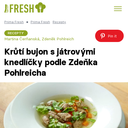
Prima Fresh
■
Prima Fresh
Recepty
Kuře
Polévky k večeři
Rychlé večeře
Trendy:
RECEPTY
Pin it
Martina Čerňanská
,
Zdeněk Pohlreich
Česká kuchyně
Čokoláda
Krůtí bujon s játrovými
knedlíčky podle Zdeňka
Pohlreicha
Témata
Recepty
Články
TV Program