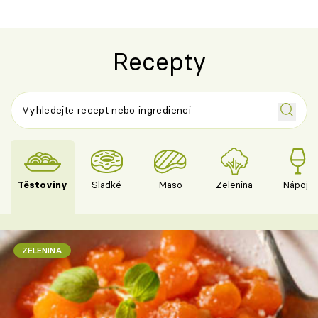
Recepty
Těstoviny
Sladké
Maso
Zelenina
Nápoje
ZELENINA