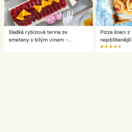
Sladká rybízová terina ze
Pizza šneci z 
smetany s bílým vínem –
nejoblíbenějš
osvěžující dezert s ovocem