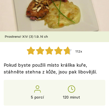
Škola vaření
Recepty z TV
Speciál: Cuketa
Prostreno! XIV (3) 1.9. hl ch
Těhotnej kuchař
112x
Sledujte prima+
Pokud byste použili místo králíka kuře,
Přihlášení
stáhněte stehna z kůže, jsou pak libovější.
Sledujte nás
5 porcí
120 minut