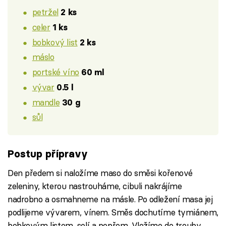
petržel
2 ks
celer
1 ks
bobkový list
2 ks
máslo
portské víno
60 ml
vývar
0.5 l
mandle
30 g
sůl
Postup přípravy
Den předem si naložíme maso do směsi kořenové
zeleniny, kterou nastrouháme, cibuli nakrájíme
nadrobno a osmahneme na másle. Po odležení masa jej
podlijeme vývarem, vínem. Směs dochutíme tymiánem,
bobkovým listem, solí a pepřem. Vložíme do trouby