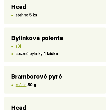
Head
stehno
5 ks
Bylinková polenta
sůl
sušené bylinky
1 lžička
Bramborové pyré
máslo
50 g
Head