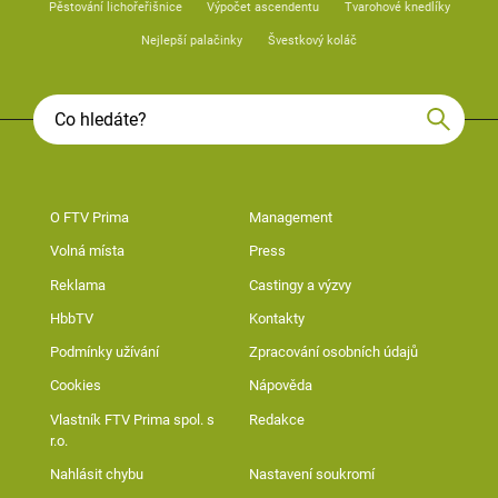
Pěstování lichořeřišnice
Výpočet ascendentu
Tvarohové knedlíky
Nejlepší palačinky
Švestkový koláč
O FTV Prima
Management
Volná místa
Press
Reklama
Castingy a výzvy
HbbTV
Kontakty
Podmínky užívání
Zpracování osobních údajů
Cookies
Nápověda
Vlastník FTV Prima spol. s
Redakce
r.o.
Nahlásit chybu
Nastavení soukromí