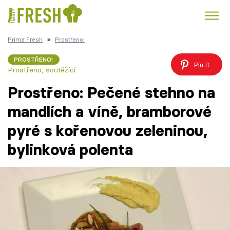
Prima Fresh
■
Prostřeno!
Kuře
Polévky k večeři
Rychlé večeře
Trendy:
PROSTŘENO!
Pin it
Prostřeno, soutěžící
Česká kuchyně
Čokoláda
Prostřeno: Pečené stehno na
mandlích a víně, bramborové
pyré s kořenovou zeleninou,
Témata
bylinková polenta
Recepty
Články
TV Program