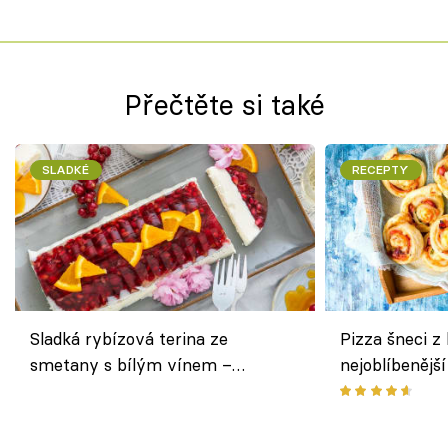
Přečtěte si také
SLADKÉ
RECEPTY
Sladká rybízová terina ze
Pizza šneci z 
smetany s bílým vínem –
nejoblíbenějš
osvěžující dezert s ovocem