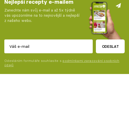
Nejlepší recepty e-mailem
Zanechte nám svůj e-mail a až 5x týdně
vás upozorníme na to nejnovější a nejlepší
z našeho webu.
ODESLAT
Odesláním formuláře souhlasíte s
podmínkami zpracování osobních
údajů