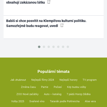
obsahují zakázanou látku
Babiš si chce posvítit na Klempířovu kulturní politiku.
Samozřejmě budu reagovat, uvedl
Populární témata
Jak zhubnout
Nejlepší filmy 2024
Nejlepší horory
TV program
Změna času
Partie
Počasí
Kdy budou volby
ZOO Nové začátky
Auto – katalog
7 pádů Honzy Dědka
Volby 2025
Svařené víno
Tatarák podle Pohlreicha
Aloe vera