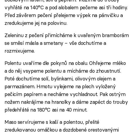
vyhřáté na 140°C a pod alobalem pečeme asi tři hodiny.
Před závěrem pečení přelejeme výpek na pánvičku a
zredukujeme jej na polovinu.
Zeleninu z pečení přimícháme k uvařeným bramborám
se směsí másla a smetany – vše dochutíme a
rozmixujeme.
Polentu uvaříme dle pokynů na obalu. Ohřejeme mléko
a do něj vsypeme polentu a mícháme do zhoustnutí.
Poté dochutíme solí, bylinkami, olivovým olejem a
parmazánem. Hmotu vylejeme na plech vyložený
pečicím papírem a necháme vychladnout. Pak ostrým
nožem nakrájíme na hranolky a dáme zapéct do trouby
předehřáté na 180°C asi na 40 minut.
Maso servírujeme s kaší a polentou, přelité
zredukovanou omáčkou a dozdobené orestovanými