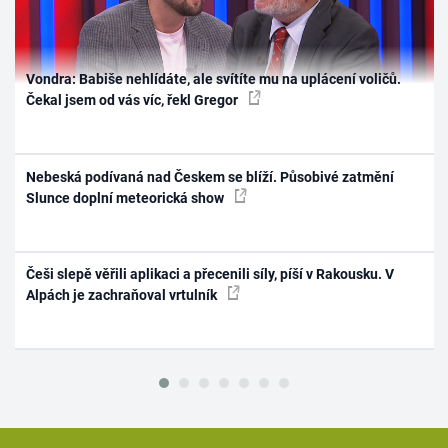
Vondra: Babiše nehlídáte, ale svítíte mu na uplácení voličů.
Čekal jsem od vás víc, řekl Gregor
Nebeská podívaná nad Českem se blíží. Působivé zatmění
Slunce doplní meteorická show
Češi slepě věřili aplikaci a přecenili síly, píší v Rakousku. V
Alpách je zachraňoval vrtulník