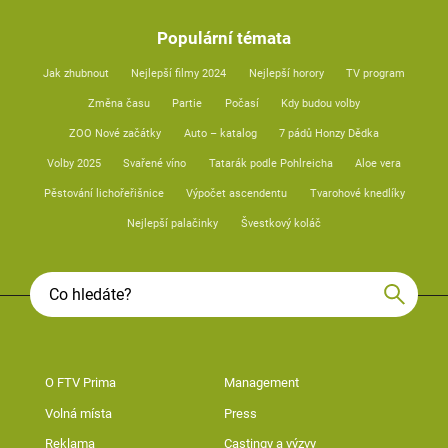
Populární témata
Jak zhubnout
Nejlepší filmy 2024
Nejlepší horory
TV program
Změna času
Partie
Počasí
Kdy budou volby
ZOO Nové začátky
Auto – katalog
7 pádů Honzy Dědka
Volby 2025
Svařené víno
Tatarák podle Pohlreicha
Aloe vera
Pěstování lichořeřišnice
Výpočet ascendentu
Tvarohové knedlíky
Nejlepší palačinky
Švestkový koláč
O FTV Prima
Management
Volná místa
Press
Reklama
Castingy a výzvy