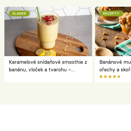
SLADKÉ
RECEPTY
Karamelové snídaňové smoothie z
Banánové muf
banánu, vloček a tvarohu –
ořechy a skoř
snídaně do skleničky