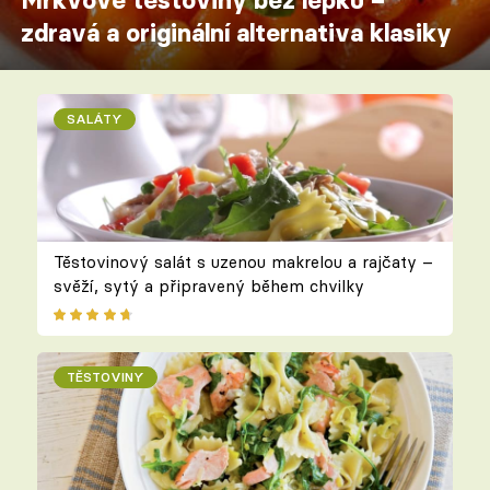
Mrkvové těstoviny bez lepku –
zdravá a originální alternativa klasiky
SALÁTY
Těstovinový salát s uzenou makrelou a rajčaty –
svěží, sytý a připravený během chvilky
TĚSTOVINY