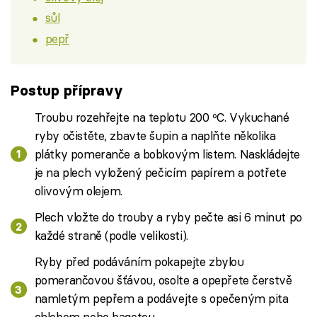
sůl
pepř
Postup přípravy
Troubu rozehřejte na teplotu 200 ºC. Vykuchané
ryby očistěte, zbavte šupin a naplňte několika
plátky pomeranče a bobkovým listem. Naskládejte
je na plech vyložený pečicím papírem a potřete
olivovým olejem.
Plech vložte do trouby a ryby pečte asi 6 minut po
každé straně (podle velikosti).
Ryby před podáváním pokapejte zbylou
pomerančovou šťávou, osolte a opepřete čerstvě
namletým pepřem a podávejte s opečeným pita
chlebem nebo bagetou.