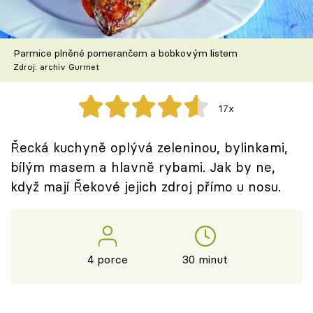
Škola vaření
Recepty z TV
Parmice plněné pomerančem a bobkovým listem
Zdroj: archiv Gurmet
Speciál: Cuketa
17x
Těhotnej kuchař
Řecká kuchyně oplývá zeleninou, bylinkami,
Sledujte prima+
bílým masem a hlavně rybami. Jak by ne,
když mají Řekové jejich zdroj přímo u nosu.
Přihlášení
Sledujte nás
4 porce
30 minut