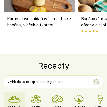
Karamelové snídaňové smoothie z
Banánové muf
banánu, vloček a tvarohu –
ořechy a skoř
snídaně do skleničky
Recepty
Těstoviny
Sladké
Maso
Zelenina
Nápoje