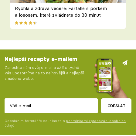
Rychlá a zdravá večeře: Farfalle s pórkem
a lososem, které zvládnete do 30 minut
Nejlepší recepty e-mailem
Zanechte nám svůj e-mail a až 5x týdně
vás upozorníme na to nejnovější a nejlepší
z našeho webu.
ODESLAT
Odesláním formuláře souhlasíte s
podmínkami zpracování osobních
údajů