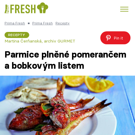
Prima Fresh
■
Prima Fresh
Recepty
Kuře
Polévky k večeři
Rychlé večeře
Trendy:
RECEPTY
Pin it
Martina Čerňanská
,
archiv GURMET
Česká kuchyně
Čokoláda
Parmice plněné pomerančem
a bobkovým listem
Témata
Recepty
Články
TV Program