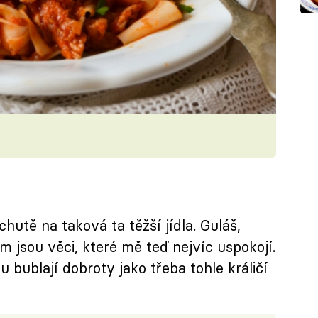
utě na taková ta těžší jídla. Guláš,
 jsou věci, které mě teď nejvíc uspokojí.
bublají dobroty jako třeba tohle králičí