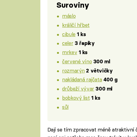
Suroviny
máslo
králičí hřbet
cibule
1 ks
celer
3 řapíky
mrkev
1 ks
červené víno
300 ml
rozmarýn
2 větvičky
nakládaná rajčata
400 g
drůbeží vývar
300 ml
bobkový list
1 ks
sůl
Dají se tím zpracovat méně atraktivní čá