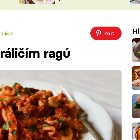
ŠÉFREDAK
VYCHYTÁVKY
SOUTĚŽ FR
NA NÁKUPECH
ČASOPIS
Hi
o jídlo
Pin it
ráličím ragú