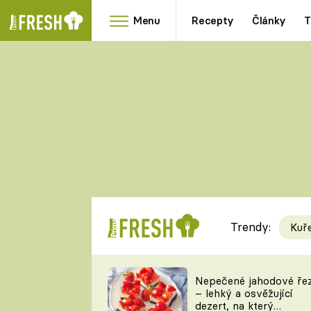
Menu
Recepty
Články
T
Oblíbené
Přílohy
recepty
HRANOLKY
HOUBY
KNEDLÍKY
DÝNĚ
KAŠE
RYCHLOVKY
Trendy:
Kuř
Populární
Videorecept
Nepečené jahodové ře
– lehký a osvěžující
kuchaři
dezert, na který
TEĎ VAŘÍ ŠÉF!