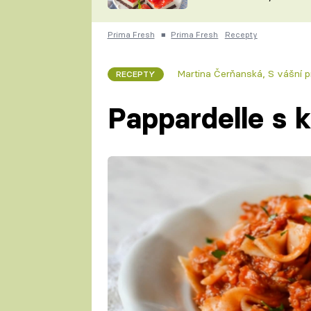
nepotřebujete troubu
ZDENĚK
ČESKO NA TALÍŘI
POHLREICH
Prima Fresh
■
Prima Fresh
Recepty
KAROLÍNA,
JAROSLAV SAPÍK
DOMÁCÍ
Martina Čerňanská
,
S vášní pr
RECEPTY
KUCHAŘKA
KAROLÍNA
KAMBERSKÁ
Pappardelle s k