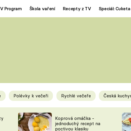
V Program
Škola vaření
Recepty z TV
Speciál: Cuketa
Polévky
Saláty
ČESKÁ KLASIKA
TĚSTOVIN
SILNÉ VÝVARY
SLADKÉ
KRÉMOVÉ
BEZMASÁ J
e
Polévky k večeři
Rychlé večeře
Česká kuchy
y
Tipy a triky
Novink
zy
Koprová omáčka -
jednoduchý recept na
poctivou klasiku
KAM ZA JÍDLEM
BLOG