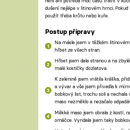
není ani potřeba moc času trávit v kuch
dušení nejlépe v litinovém hrnci. Pokud
použít třeba krůtu nebo kuře.
Postup přípravy
Na másle jsem v těžkém litinovém h
hřbet ze všech stran.
Hřbet jsem dala stranou a na zbylé
malé kostičky dozlatova.
K zelenině jsem vrátila králíka, př
a vývar a vše jsem přivedla k mírn
bobkový list, trochu soli a nechala 
maso nezměklo a nezačalo odpadáva
Měkké maso jsem obrala z kostí, n
omáčce. Vyndala jsem taky bobkový