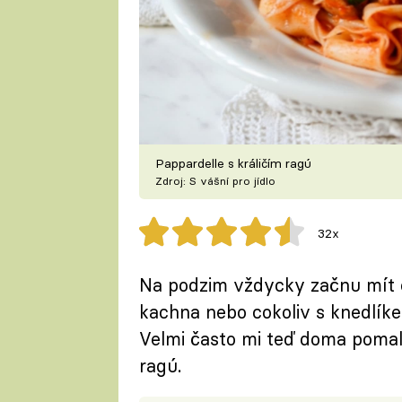
Pappardelle s králičím ragú
Zdroj: S vášní pro jídlo
32x
Na podzim vždycky začnu mít ch
kachna nebo cokoliv s knedlíkem
Velmi často mi teď doma pomalu 
ragú.