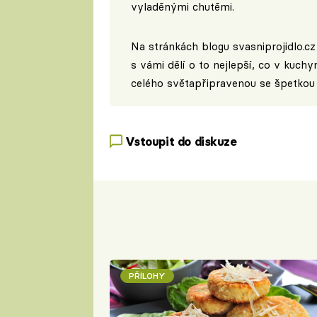
vyladěnými chutěmi.
Na stránkách blogu
svasniprojidlo.cz
s vámi dělí o to nejlepší, co v kuchy
celého světapřipravenou se špetkou 
Vstoupit do diskuze
PŘÍLOHY