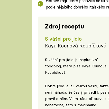
Hotové ragú jsem podávala se širo
podle nějakého dobrého italského re
Zdroj receptu
S vášní pro jídlo
Kaya Kounová Roubíčková
S vášní pro jídlo je inspirativní
foodblog, který píše Kaya Kounová
Roubíčková.
Dobré jídlo je její velkou vášní, takže
není náhoda, že čas ji přivedl k psan
právě o něm. Velmi ráda připravuje j
nenáročná, zato s maximálně