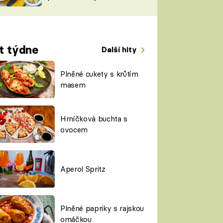
TORKY
ESH
t týdne
Další hity
Plněné cukety s krůtím
masem
Hrníčková buchta s
ovocem
Aperol Spritz
Plněné papriky s rajskou
omáčkou