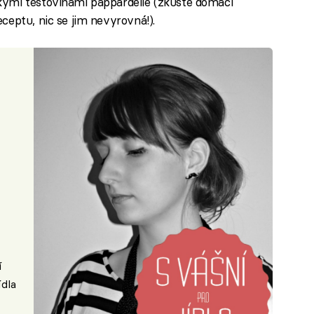
kými těstovinami pappardelle (zkuste domácí
ceptu, nic se jim nevyrovná!).
í
ídla