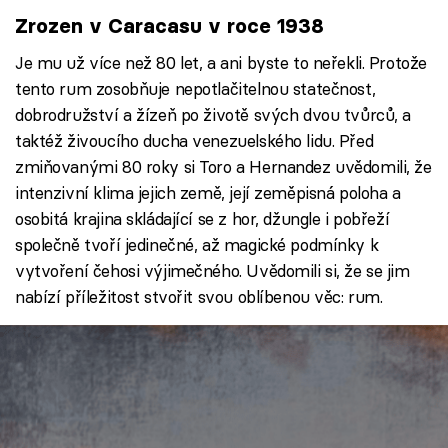
Zrozen v Caracasu v roce 1938
Je mu už více než 80 let, a ani byste to neřekli. Protože
tento rum zosobňuje nepotlačitelnou statečnost,
dobrodružství a žízeň po životě svých dvou tvůrců, a
taktéž živoucího ducha venezuelského lidu. Před
zmiňovanými 80 roky si Toro a Hernandez uvědomili, že
intenzivní klima jejich země, její zeměpisná poloha a
osobitá krajina skládající se z hor, džungle i pobřeží
společně tvoří jedinečné, až magické podmínky k
vytvoření čehosi výjimečného. Uvědomili si, že se jim
nabízí příležitost stvořit svou oblíbenou věc: rum.