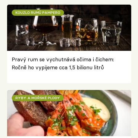
KOUZLO RUMŮ PAMPERO
Pravý rum se vychutnává očima i čichem:
Ročně ho vypijeme cca 1,5 bilionu litrů
RYBY A MOŘSKÉ PLODY