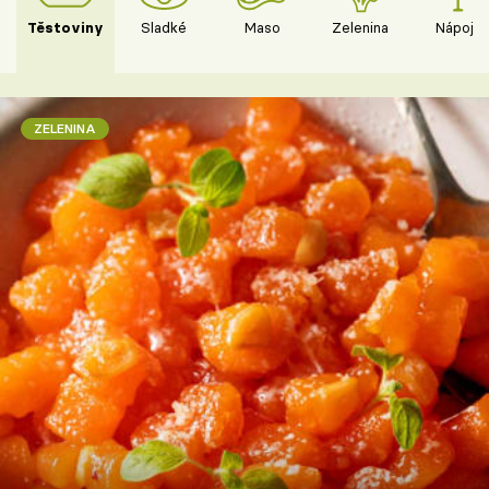
Těstoviny
Sladké
Maso
Zelenina
Nápoje
ZELENINA