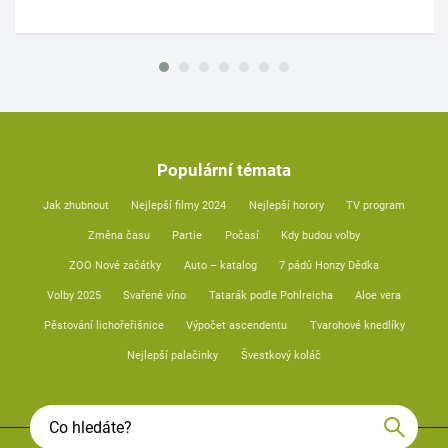
Populární témata
Jak zhubnout
Nejlepší filmy 2024
Nejlepší horory
TV program
Změna času
Partie
Počasí
Kdy budou volby
ZOO Nové začátky
Auto – katalog
7 pádů Honzy Dědka
Volby 2025
Svařené víno
Tatarák podle Pohlreicha
Aloe vera
Pěstování lichořeřišnice
Výpočet ascendentu
Tvarohové knedlíky
Nejlepší palačinky
Švestkový koláč