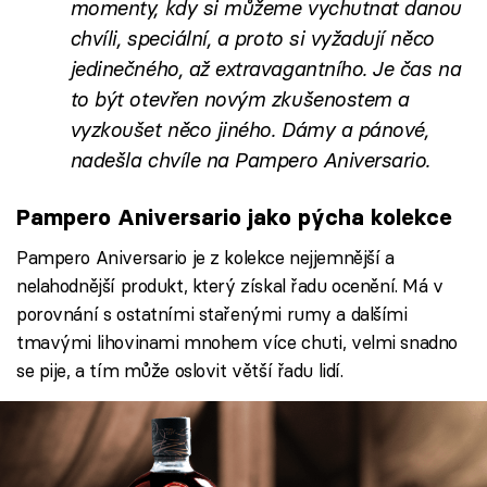
momenty, kdy si můžeme vychutnat danou
chvíli, speciální, a proto si vyžadují něco
jedinečného, až extravagantního. Je čas na
to být otevřen novým zkušenostem a
vyzkoušet něco jiného. Dámy a pánové,
nadešla chvíle na Pampero Aniversario.
Pampero Aniversario jako pýcha kolekce
Pampero Aniversario je z kolekce nejjemnější a
nelahodnější produkt, který získal řadu ocenění. Má v
porovnání s ostatními stařenými rumy a dalšími
tmavými lihovinami mnohem více chuti, velmi snadno
se pije, a tím může oslovit větší řadu lidí.