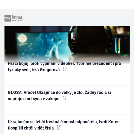
Hráči bojují proti vypínání videoher. Tvoříme precedent i pro
fyzický svět, říká Gregorová
GLOSA: Vracet Ukrajince do války je zlo. Žádný rodič si
nepřeje smrt syna v zákopu
Ukrajincům se lehčí trestná činnost odpouštěla, tvrdí Koten.
Pospíšil chtěl vidět čísla