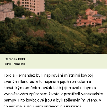
Caracas 1938
Zdroj: Pampero
Toro a Hernandez byli inspirováni místními kovboji,
zvanými llaneros, a to nejenom jejich řemeslem a
koňařským uměním, avšak také jejich svobodným a
vynalézavým způsobem života v prostředí venezuelské
pampy. Tito kovbojové jsou a byli ztělesněním všeho, v
co věříme, a jsou nám opravdovou inspirací.