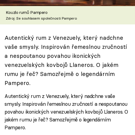
Škola vaření
Kouzlo rumů Pampero
Zdroj: Se souhlasem společnosti Pampero
Recepty z TV
Speciál: Cuketa
Autentický rum z Venezuely, který nadchne
vaše smysly. Inspirován řemeslnou zručností
Těhotnej kuchař
a nespoutanou povahou ikonických
venezuelských kovbojů Llaneros. O jakém
Sledujte prima+
rumu je řeč? Samozřejmě o legendárním
Pampero.
Přihlášení
Autentický rum z Venezuely, který nadchne vaše
smysly. Inspirován řemeslnou zručností a nespoutanou
Sledujte nás
povahou ikonických venezuelských kovbojů Llaneros. O
jakém rumu je řeč? Samozřejmě o legendárním
Pampero.