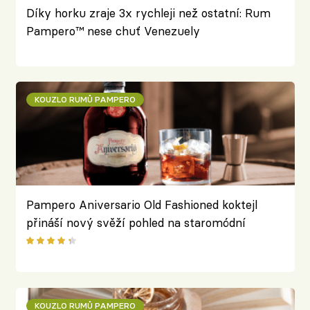
Díky horku zraje 3x rychleji než ostatní: Rum
Pampero™ nese chuť Venezuely
KOUZLO RUMŮ PAMPERO
Pampero Aniversario Old Fashioned koktejl
přináší nový svěží pohled na staromódní
klasiku
KOUZLO RUMŮ PAMPERO