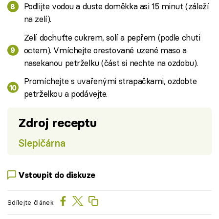
Podlijte vodou a duste doměkka asi 15 minut (záleží
na zelí).
Zelí dochuťte cukrem, solí a pepřem (podle chuti
octem). Vmíchejte orestované uzené maso a
nasekanou petrželku (část si nechte na ozdobu).
Promíchejte s uvařenými strapačkami, ozdobte
petrželkou a podávejte.
Zdroj receptu
Slepičárna
Vstoupit do diskuze
Sdílejte článek