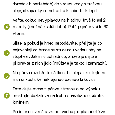
domácích potřebách) do vroucí vody s troškou
oleje, strapačky se nebudou k sobě tolik lepit.
Vařte, dokud nevyplavou na hladinu, trvá to asi 2
minuty (možná kratší dobu). Poté je ještě vařte 30
vteřin.
Slijte, a pokud je hned nepodáváte, přelijte je co
nejrychleji do hrnce se studenou vodou, aby se
stopl var. Jakmile zchladnou, znovu je slijte a
připravte z nich jídlo (můžete je takto i zamrazit).
Na pánvi rozehřejte sádlo nebo olej a orestujte na
menší kostičky nakrájenou uzenou krkovici.
Poté dejte maso z pánve stranou a na výpeku
orestujte dozlatova nadrobno nasekanou cibuli s
kmínem.
Přidejte scezené a vroucí vodou propláchnuté zelí.