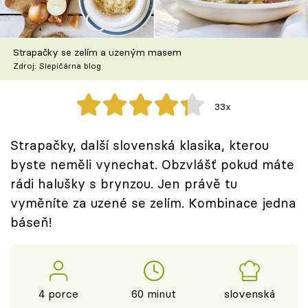
Škola vaření
Recepty z TV
Strapačky se zelím a uzeným masem
Zdroj: Slepičárna blog
Speciál: Cuketa
33x
Těhotnej kuchař
Strapačky, další slovenská klasika, kterou
Sledujte prima+
byste neměli vynechat. Obzvlášť pokud máte
rádi halušky s brynzou. Jen právě tu
Přihlášení
vyměníte za uzené se zelím. Kombinace jedna
báseň!
Sledujte nás
4 porce
60 minut
slovenská