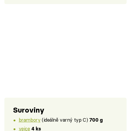
Suroviny
brambory
(ideálně varný typ C)
700 g
vejce
4 ks