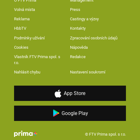
O FTV Prima
Management
Volná místa
Press
Reklama
Castingy a výzvy
HbbTV
Kontakty
Podmínky užívání
Zpracování osobních údajů
Cookies
Nápověda
Vlastník FTV Prima spol. s
Redakce
r.o.
Nahlásit chybu
Nastavení soukromí
App Store
Google Play
© FTV Prima spol. s r.o.