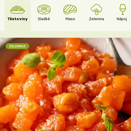
Těstoviny
Sladké
Maso
Zelenina
Nápoje
ZELENINA