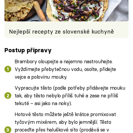
Nejlepší recepty ze slovenské kuchyně
Postup přípravy
Brambory oloupejte a najemno nastrouhejte.
Vyždímejte přebytečnou vodu, osolte, přidejte
vejce a polovinu mouky.
Vypracujte těsto (podle potřeby přidávejte mouku
tak, aby těsto nebylo příliš tuhé a zase ne příliš
tekuté – asi jako na noky).
Hotové těsto můžete ještě krátce promixovat
tyčovým mixérem, aby bylo jemnější. Těsto
proceďte přes haluškové síto (prodává se v