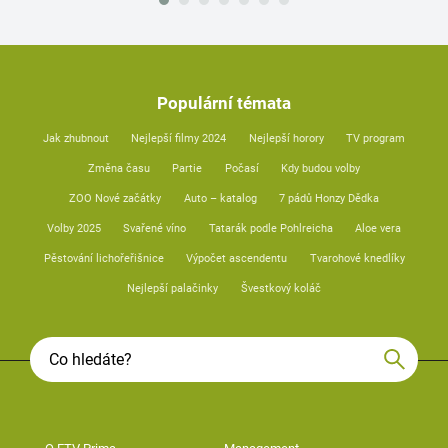
Populární témata
Jak zhubnout
Nejlepší filmy 2024
Nejlepší horory
TV program
Změna času
Partie
Počasí
Kdy budou volby
ZOO Nové začátky
Auto – katalog
7 pádů Honzy Dědka
Volby 2025
Svařené víno
Tatarák podle Pohlreicha
Aloe vera
Pěstování lichořeřišnice
Výpočet ascendentu
Tvarohové knedlíky
Nejlepší palačinky
Švestkový koláč