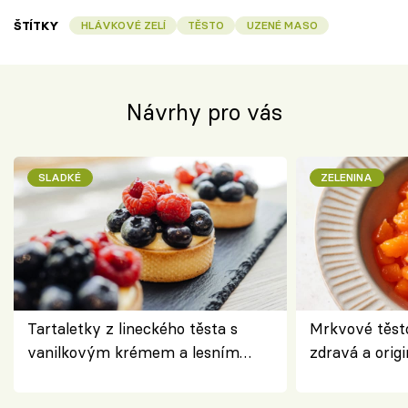
ŠTÍTKY
HLÁVKOVÉ ZELÍ
TĚSTO
UZENÉ MASO
Návrhy pro vás
SLADKÉ
ZELENINA
Tartaletky z lineckého těsta s
Mrkvové těst
vanilkovým krémem a lesním
zdravá a origi
ovocem podle Bread Society
klasiky