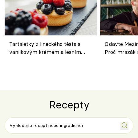
Tartaletky z lineckého těsta s
Oslavte Mezin
vanilkovým krémem a lesním
Proč mrazák n
ovocem podle Bread Society
horku vsadit 
Recepty