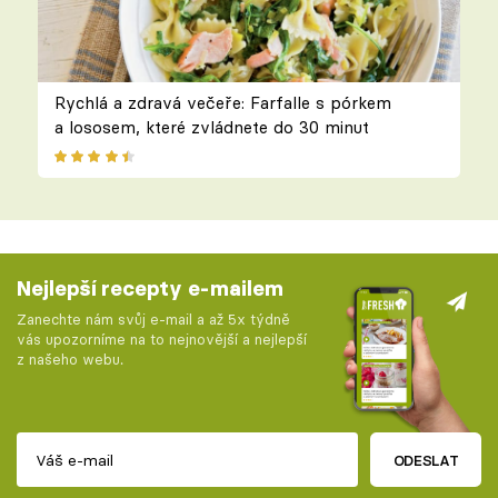
Rychlá a zdravá večeře: Farfalle s pórkem
a lososem, které zvládnete do 30 minut
Nejlepší recepty e-mailem
Zanechte nám svůj e-mail a až 5x týdně
vás upozorníme na to nejnovější a nejlepší
z našeho webu.
ODESLAT