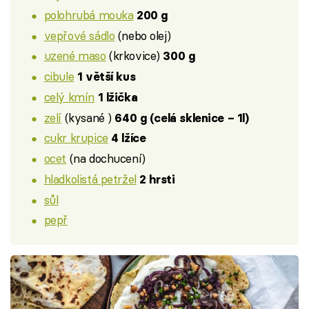
polohrubá mouka
200 g
vepřové sádlo
(nebo olej)
uzené maso
(krkovice)
300 g
cibule
1 větší kus
celý kmín
1 lžička
zelí
(kysané )
640 g (celá sklenice – 1l)
cukr krupice
4 lžíce
ocet
(na dochucení)
hladkolistá petržel
2 hrsti
sůl
pepř