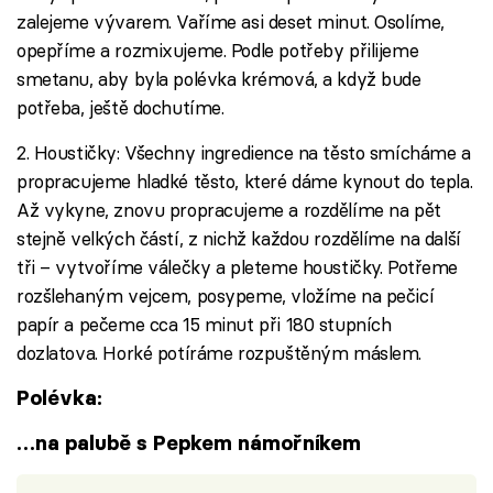
zalejeme vývarem. Vaříme asi deset minut. Osolíme,
opepříme a rozmixujeme. Podle potřeby přilijeme
smetanu, aby byla polévka krémová, a když bude
potřeba, ještě dochutíme.
2. Houstičky: Všechny ingredience na těsto smícháme a
propracujeme hladké těsto, které dáme kynout do tepla.
Až vykyne, znovu propracujeme a rozdělíme na pět
stejně velkých částí, z nichž každou rozdělíme na další
tři – vytvoříme válečky a pleteme houstičky. Potřeme
rozšlehaným vejcem, posypeme, vložíme na pečicí
papír a pečeme cca 15 minut při 180 stupních
dozlatova. Horké potíráme rozpuštěným máslem.
Polévka:
…na palubě s Pepkem námořníkem