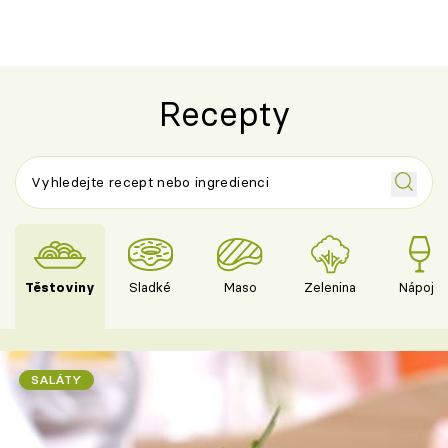
Recepty
Těstoviny
Sladké
Maso
Zelenina
Nápoje
SALÁTY