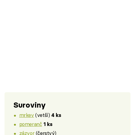
Suroviny
mrkev
(vetší)
4 ks
pomeranč
1 ks
zázvor
(čerstvý)