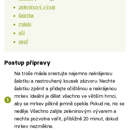
zeleninový vývar
šalotka
máslo
sůl
pepř
Postup přípravy
Na troše másla orestujte najemno nakrájenou
šalotku a nastrouhaný kousek zázvoru. Nechte
šalotku zpěnit a přidejte očištěnou a nakrájenou
mrkev. Ideální je dělat všechno ve větším hrnci,
aby se mrkev pěkně jemně opekla. Pokud ne, nic se
neděje. Všechno zalijte zeleninovým vývarem a
nechte pozvolna vařit, přibližně 20 minut, dokud
mrkev nezměkne.