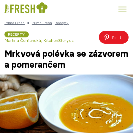
Prima Fresh
■
Prima Fresh
Recepty
Kuře
Polévky k večeři
Rychlé večeře
Trendy:
RECEPTY
Pin it
Martina Čerňanská
,
KitchenStory.cz
Česká kuchyně
Čokoláda
Mrkvová polévka se zázvorem
a pomerančem
Témata
Recepty
Články
TV Program