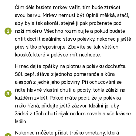
Čím déle budete mrkev vařit, tím bude ztrácet
svou barvu. Mrkev nemusí být úplně měkká, stačí,
aby byla tak akorát, stejně ji pak proženete pod
noži mixéru. Všechno rozmixujte a pokud budete
chtít docílit ideálního stavu polévky, nakonec ji ještě
přes sítko přepasírujte. Zbavíte se tak větších
kousků, které v polévce mít nechcete.
Hrnec dejte zpátky na plotnu a polévku dochuťte.
Sůl, pepř, šťáva z jednoho pomeranče a kůra
alespoň z jedné jeho poloviny. Při ochucování se
řiďte hlavně vlastní chutí a pocity, tohle záleží na
každém zvlášť. Pokud máte pocit, že je polévka
málo řízná, přidejte ještě zázvor. Ideální je, aby
žádná z těch chutí nijak nedominovala a vše krásně
ladilo.
Nakonec můžete přidat trošku smetany, která