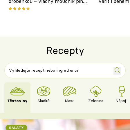
drobenkou – vláčný moučník plný
vařit i během
ovoce
Recepty
Těstoviny
Sladké
Maso
Zelenina
Nápoje
SALÁTY