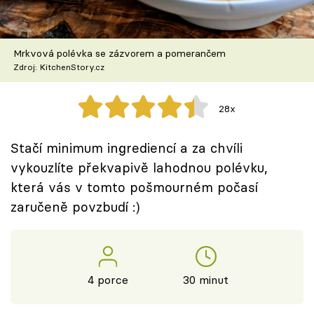
Škola vaření
Recepty z TV
Mrkvová polévka se zázvorem a pomerančem
Zdroj: KitchenStory.cz
Speciál: Cuketa
28x
Těhotnej kuchař
Stačí minimum ingrediencí a za chvíli
Sledujte prima+
vykouzlíte překvapivě lahodnou polévku,
která vás v tomto pošmourném počasí
Přihlášení
zaručeně povzbudí :)
Sledujte nás
4 porce
30 minut