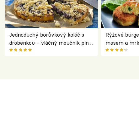
Jednoduchý borůvkový koláč s
Rýžové burge
drobenkou – vláčný moučník plný
masem a mrk
ovoce
salátem – leh