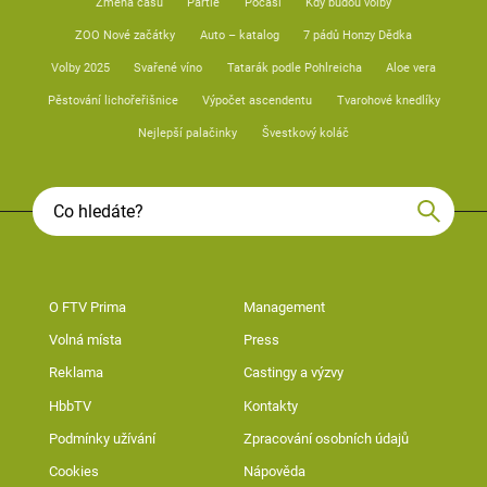
Změna času
Partie
Počasí
Kdy budou volby
ZOO Nové začátky
Auto – katalog
7 pádů Honzy Dědka
Volby 2025
Svařené víno
Tatarák podle Pohlreicha
Aloe vera
Pěstování lichořeřišnice
Výpočet ascendentu
Tvarohové knedlíky
Nejlepší palačinky
Švestkový koláč
O FTV Prima
Management
Volná místa
Press
Reklama
Castingy a výzvy
HbbTV
Kontakty
Podmínky užívání
Zpracování osobních údajů
Cookies
Nápověda