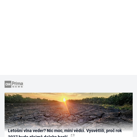
Letošní vlna veder? Nic moc, míní vědci. Vysvětlili, proč rok
2027 bude zřejmě daleko horší