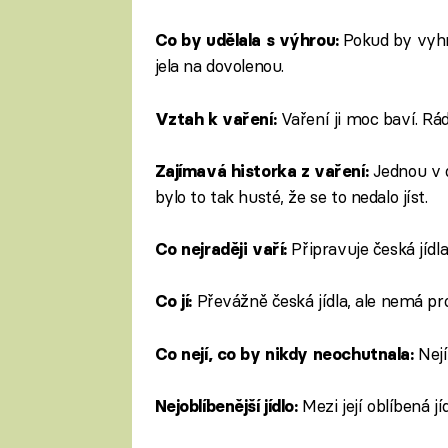
Pokud by vyhrál
Co by udělala s výhrou:
jela na dovolenou.
Vaření ji moc baví. Rád
Vztah k vaření:
Jednou v d
Zajímavá historka z vaření:
bylo to tak husté, že se to nedalo jíst.
Připravuje česká jídla
Co nejraději vaří:
Převážně česká jídla, ale nemá pr
Co jí:
Nejí
Co nejí, co by nikdy neochutnala:
Mezi její oblíbená j
Nejoblíbenější jídlo: