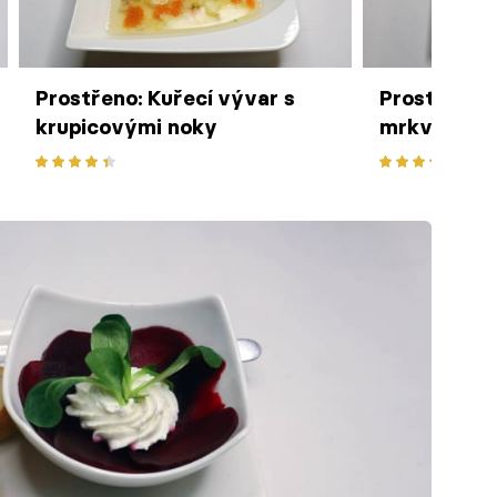
Prostřeno: Kuřecí vývar s
Prostřeno:
krupicovými noky
mrkvové py
kuličkami 