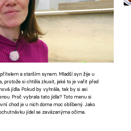
 přítelem a starším synem. Mladší syn žije u
 protože si chtěla zkusit, jaké to je vařit před
vá jídla. Pokud by vyhrála, tak by si asi
lenou. Proč vybrala tato jídla? Toto menu si
lavní chod je u nich doma moc oblíbený. Jako
 ochutnávku jídel se zavázanýma očima.