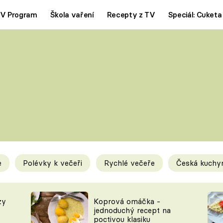
V Program
Škola vaření
Recepty z TV
Speciál: Cuketa
Polévky
Saláty
ČESKÁ KLASIKA
TĚSTOVIN
SILNÉ VÝVARY
SLADKÉ
KRÉMOVÉ
BEZMASÁ J
e
Polévky k večeři
Rychlé večeře
Česká kuchy
y
Tipy a triky
Novink
zy
Koprová omáčka -
jednoduchý recept na
poctivou klasiku
KAM ZA JÍDLEM
BLOG