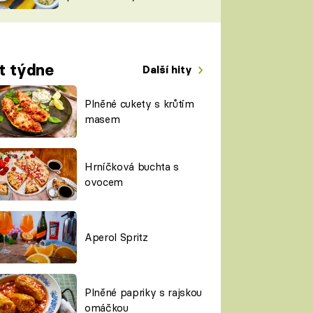
TORKY
ESH
t týdne
Další hity
Plněné cukety s krůtím
masem
Hrníčková buchta s
ovocem
Aperol Spritz
Plněné papriky s rajskou
omáčkou