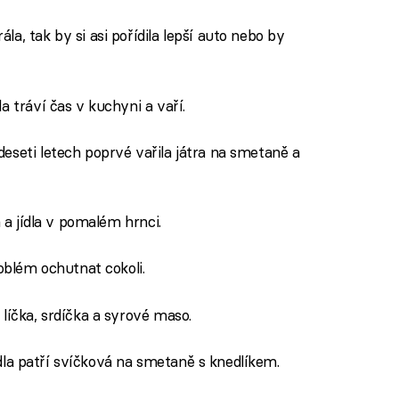
a, tak by si asi pořídila lepší auto nebo by
a tráví čas v kuchyni a vaří.
eseti letech poprvé vařila játra na smetaně a
 a jídla v pomalém hrnci.
oblém ochutnat cokoli.
 líčka, srdíčka a syrové maso.
ídla patří svíčková na smetaně s knedlíkem.