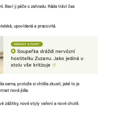
. Baví ji péče o zahradu. Ráda tráví čas
telská, upovídaná a pracovitá.
SERIÁLY A FILMY
Soupeřka dráždí nervózní
hostitelku Zuzanu. Jako jediná u
stolu vše kritizuje
la sama, protože si chtěla zkusit, jaké to je
tnat nová jídla.
vé zážitky, nové styly vaření a nové chutě.