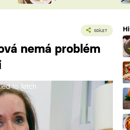
ŠÉFREDAK
VYCHYTÁVKY
SOUTĚŽ FR
NA NÁKUPECH
ČASOPIS
Hi
SDÍLET
ová nemá problém
i
iled to fetch
rářka. Pracovala jako skladník a
iví jako cukrářka.