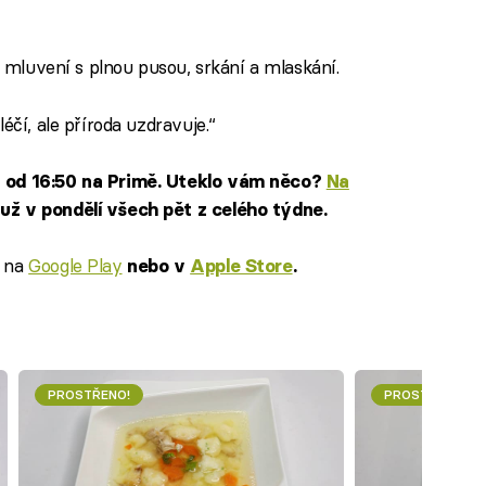
í mluvení s plnou pusou, srkání a mlaskání.
éčí, ale příroda uzdravuje.“
n od 16:50 na Primě. Uteklo vám něco?
Na
už v pondělí všech pět z celého týdne.
na
Google Play
e
nebo v
Apple Store
.
PROSTŘENO!
PROSTŘENO!