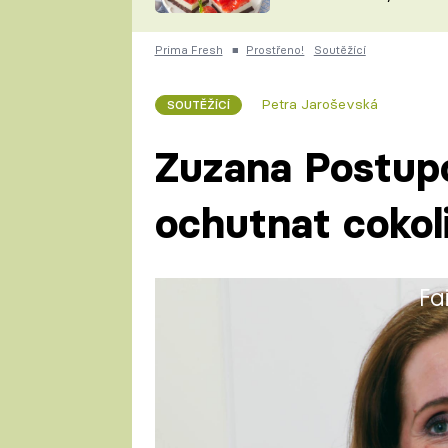
nepotřebujete troubu
ZDENĚK
ČESKO NA TALÍŘI
POHLREICH
Prima Fresh
■
Prostřeno!
Soutěžící
KAROLÍNA,
JAROSLAV SAPÍK
DOMÁCÍ
Petra Jaroševská
SOUTĚŽÍCÍ
KUCHAŘKA
KAROLÍNA
KAMBERSKÁ
Zuzana Postup
ochutnat cokol
Fa
Zuzana (39) se vyučila jako cuk
dělník výroby žaluzií. Nyní se ž