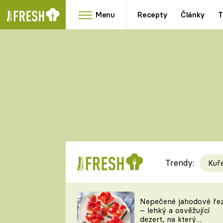
Menu
Recepty
Články
T
Oblíbené
Přílohy
recepty
HRANOLKY
HOUBY
KNEDLÍKY
DÝNĚ
KAŠE
RYCHLOVKY
Trendy:
Kuř
Populární
Videorecept
Nepečené jahodové ře
– lehký a osvěžující
kuchaři
dezert, na který
TEĎ VAŘÍ ŠÉF!