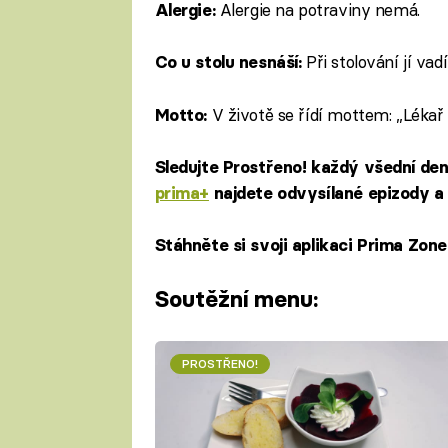
Alergie na potraviny nemá.
Alergie:
Při stolování jí vad
Co u stolu nesnáší:
V životě se řídí mottem: „Lékař l
Motto:
Sledujte Prostřeno! každý všední de
prima+
najdete odvysílané epizody a 
Stáhněte si svoji aplikaci Prima Zon
Soutěžní menu:
PROSTŘENO!