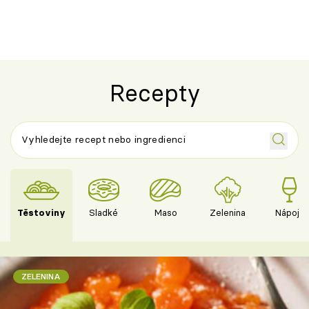
Recepty
Těstoviny
Sladké
Maso
Zelenina
Nápoje
ZELENINA