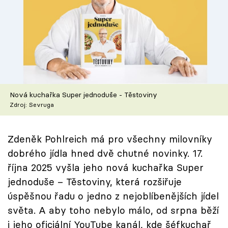
Škola vaření
Recepty z TV
Speciál: Cuketa
Těhotnej kuchař
Nová kuchařka Super jednoduše - Těstoviny
Zdroj: Sevruga
Sledujte prima+
Zdeněk Pohlreich má pro všechny milovníky
Přihlášení
dobrého jídla hned dvě chutné novinky. 17.
října 2025 vyšla jeho nová kuchařka Super
Sledujte nás
jednoduše – Těstoviny, která rozšiřuje
úspěšnou řadu o jedno z nejoblíbenějších jídel
světa. A aby toho nebylo málo, od srpna běží
i jeho oficiální YouTube kanál, kde šéfkuchař