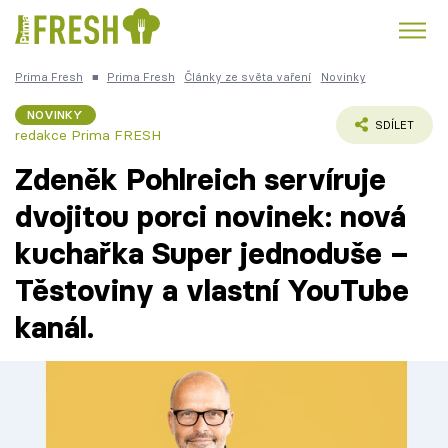
Prima Fresh
■
Prima Fresh
Články ze světa vaření
Novinky
Kuře
Polévky k večeři
Rychlé večeře
Trendy:
NOVINKY
SDÍLET
redakce Prima FRESH
Česká kuchyně
Čokoláda
Zdeněk Pohlreich servíruje
dvojitou porci novinek: nová
kuchařka Super jednoduše –
Témata
Těstoviny a vlastní YouTube
Recepty
kanál.
Články
TV Program