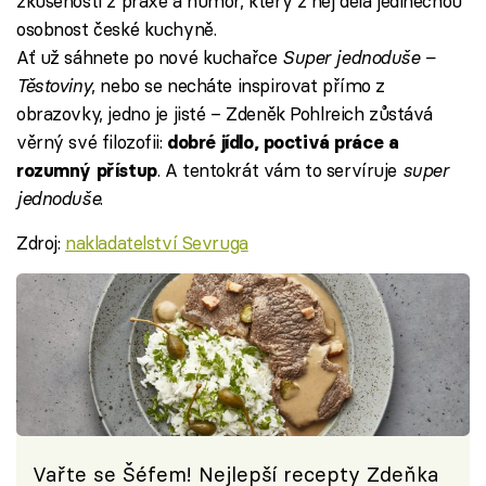
zkušenosti z praxe a humor, který z něj dělá jedinečnou
osobnost české kuchyně.
Ať už sáhnete po nové kuchařce
Super jednoduše –
Těstoviny
, nebo se necháte inspirovat přímo z
obrazovky, jedno je jisté – Zdeněk Pohlreich zůstává
věrný své filozofii:
dobré jídlo, poctivá práce a
. A tentokrát vám to servíruje
super
rozumný přístup
jednoduše
.
Zdroj:
nakladatelství Sevruga
Vařte se Šéfem! Nejlepší recepty Zdeňka