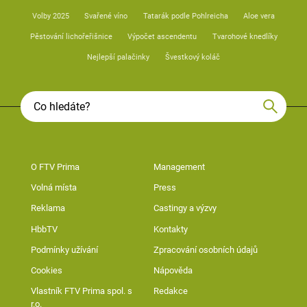
Volby 2025
Svařené víno
Tatarák podle Pohlreicha
Aloe vera
Pěstování lichořeřišnice
Výpočet ascendentu
Tvarohové knedlíky
Nejlepší palačinky
Švestkový koláč
O FTV Prima
Management
Volná místa
Press
Reklama
Castingy a výzvy
HbbTV
Kontakty
Podmínky užívání
Zpracování osobních údajů
Cookies
Nápověda
Vlastník FTV Prima spol. s
Redakce
r.o.