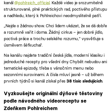
kanál
@pohlreich_official
. Každé video je srozumitelně
strukturované, plné praktických rad, poctivého přístupu
a nadhledu, který k Pohlreichovi neodmyslitelně patří.
„Nejde o žádnou show. Chci lidem ukázat, že se dá dobře
a rozumně vařit i doma. Žádný cirkus – jen dobré jídlo,
poctivá práce a trochu selského rozumu,“ vysvětluje s
úsměvem šéfkuchař.
Na kanálu najdete tradiční česká jídla, moderní klasiku i
jednoduché recepty pro všední dny. Chybět nebudou ani
tematické epizody, třeba s vánočním menu nebo
sezonními surovinami. A čísla mluví jasně – už během
prvních týdnů si kanál získal přes
.
38 tisíc sledujících
Vyzkoušejte originální dýňové těstoviny
podle návodného videoreceptu se
Zdeňkem Pohlreichem