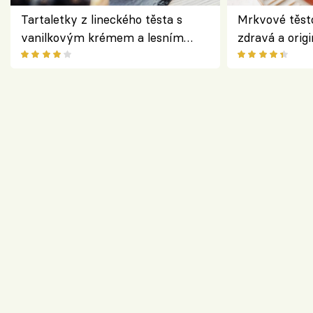
Tartaletky z lineckého těsta s
Mrkvové těst
vanilkovým krémem a lesním
zdravá a origi
ovocem podle Bread Society
klasiky