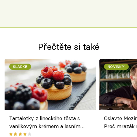
Přečtěte si také
SLADKÉ
NOVINKY
Tartaletky z lineckého těsta s
Oslavte Mezin
vanilkovým krémem a lesním
Proč mrazák n
ovocem podle Bread Society
horku vsadit 