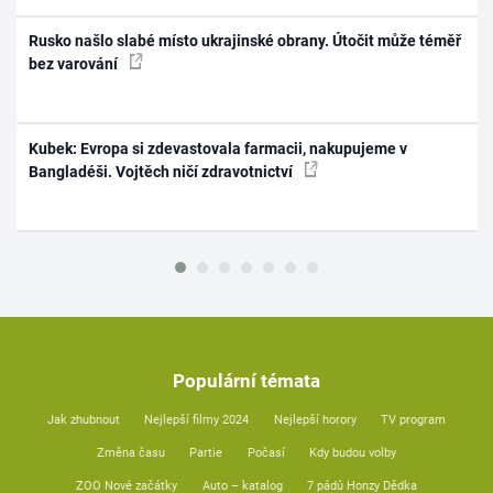
Rusko našlo slabé místo ukrajinské obrany. Útočit může téměř
bez varování
Kubek: Evropa si zdevastovala farmacii, nakupujeme v
Bangladéši. Vojtěch ničí zdravotnictví
Populární témata
Jak zhubnout
Nejlepší filmy 2024
Nejlepší horory
TV program
Změna času
Partie
Počasí
Kdy budou volby
ZOO Nové začátky
Auto – katalog
7 pádů Honzy Dědka