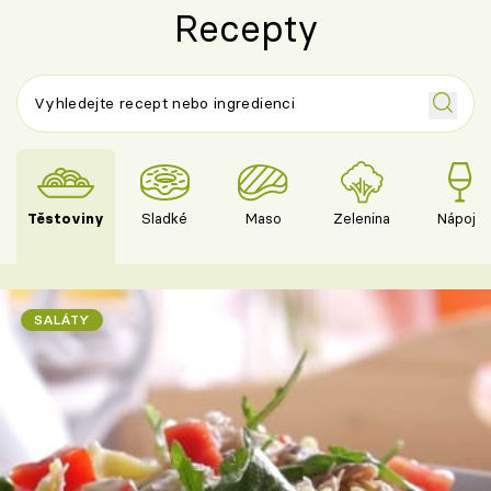
Recepty
Těstoviny
Sladké
Maso
Zelenina
Nápoje
SALÁTY