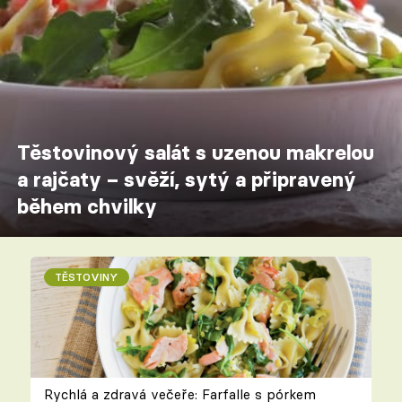
Těstovinový salát s uzenou makrelou
a rajčaty – svěží, sytý a připravený
během chvilky
TĚSTOVINY
Rychlá a zdravá večeře: Farfalle s pórkem