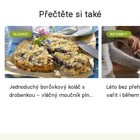
Přečtěte si také
SLADKÉ
NOVINKY
Jednoduchý borůvkový koláč s
Léto bez přeh
drobenkou – vláčný moučník plný
vařit i během
ovoce