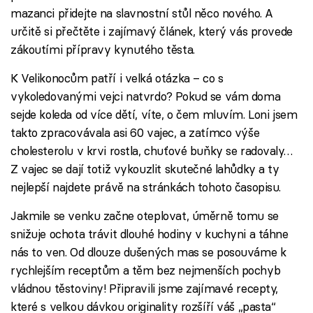
mazanci přidejte na slavnostní stůl něco nového. A
určitě si přečtěte i zajímavý článek, který vás provede
zákoutími přípravy kynutého těsta.
K Velikonocům patří i velká otázka – co s
vykoledovanými vejci natvrdo? Pokud se vám doma
sejde koleda od více dětí, víte, o čem mluvím. Loni jsem
takto zpracovávala asi 60 vajec, a zatímco výše
cholesterolu v krvi rostla, chuťové buňky se radovaly…
Z vajec se dají totiž vykouzlit skutečné lahůdky a ty
nejlepší najdete právě na stránkách tohoto časopisu.
Jakmile se venku začne oteplovat, úměrně tomu se
snižuje ochota trávit dlouhé hodiny v kuchyni a táhne
nás to ven. Od dlouze dušených mas se posouváme k
rychlejším receptům a těm bez nejmenších pochyb
vládnou těstoviny! Připravili jsme zajímavé recepty,
které s velkou dávkou originality rozšíří váš „pasta“