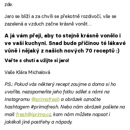
zde.
Jaro se blíží a za chvíli se překotně rozdivočí, vše se
zazelená a vzduch začne krásně vonět…
A já vám přeji, aby to stejně krásně vonělo i
ve vaší kuchyni. Snad bude příčinou té lákavé
vůně i nějaký z našich nových 70 receptů :)
Vařte s chutí a užijte si jaro!
Vaše Klára Michalová
P.S.: Pokud vás některý recept zaujme a doma si ho
uvaříte, nezapomeňte jeho fotku sdílet s námi na
Instagramu
@primafresh
a obrázek označte
hashtagem #primafresh. Nebo nám obrázek pošlete na
mail:
fresh@iprima.cz
, kam nám můžete napsat i
jakékoli jiné postřehy a nápady.