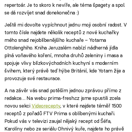
repertoár. Je to skoro k nevíře, ale téma špagety a spol.
se dá rozvíjet snad donekonečna :)
Ještě mi dovolte vypíchnout jednu moji osobní radost. V
tomto čísle najdete několik receptů z nové kuchařky
mého snad nejoblíbenějšího kuchaře – Yotama
Ottolenghiho. Kniha Jeruzalém nabízí nádherná jídla
plná voňavého koření, mnoha druhů zeleniny i masa a
spojuje vlivy blízkovýchodních kuchyní s moderním
švihem, který právě teď hýbe Británií, kde Yotam žije a
provozuje své restaurace.
A na závěr vás snad potěším jednou zprávou přímo z
redakce… Na webu prima-fresh.cz jsme spustili zcela
novou sekci
Videorecepty
, v které najdete téměř 1500
receptů z pořadů FTV Prima s oblíbenými kuchaři.
Pokud vás v televizi zaujal nějaký recept od Šéfa,
Karolíny nebo ze seriálu Ohnivý kuře, najdete ho právě