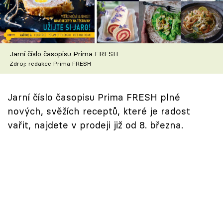
Škola vaření
Recepty z TV
Jarní číslo časopisu Prima FRESH
Speciál: Cuketa
Zdroj: redakce Prima FRESH
Těhotnej kuchař
Jarní číslo časopisu Prima FRESH plné
Sledujte prima+
nových, svěžích receptů, které je radost
vařit, najdete v prodeji již od 8. března.
Přihlášení
Sledujte nás