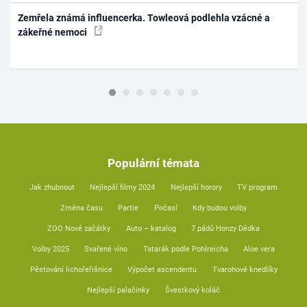
Zemřela známá influencerka. Towleová podlehla vzácné a
zákeřné nemoci
Populární témata
Jak zhubnout
Nejlepší filmy 2024
Nejlepší horory
TV program
Změna času
Partie
Počasí
Kdy budou volby
ZOO Nové začátky
Auto – katalog
7 pádů Honzy Dědka
Volby 2025
Svařené víno
Tatarák podle Pohlreicha
Aloe vera
Pěstování lichořeřišnice
Výpočet ascendentu
Tvarohové knedlíky
Nejlepší palačinky
Švestkový koláč