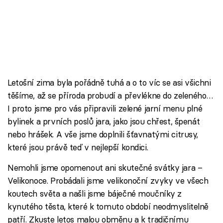
Letošní zima byla pořádně tuhá a o to víc se asi všichni
těšíme, až se příroda probudí a převlékne do zeleného…
I proto jsme pro vás připravili zelené jarní menu plné
bylinek a prvních poslů jara, jako jsou chřest, špenát
nebo hrášek. A vše jsme doplnili šťavnatými citrusy,
které jsou právě teď v nejlepší kondici.
Nemohli jsme opomenout ani skutečné svátky jara –
Velikonoce. Probádali jsme velikonoční zvyky ve všech
koutech světa a našli jsme báječné moučníky z
kynutého těsta, které k tomuto období neodmyslitelně
patří. Zkuste letos malou obměnu a k tradičnímu