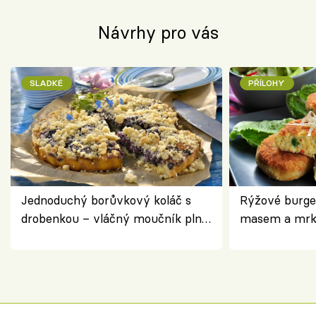
Návrhy pro vás
SLADKÉ
PŘÍLOHY
Jednoduchý borůvkový koláč s
Rýžové burge
drobenkou – vláčný moučník plný
masem a mrk
ovoce
salátem – leh