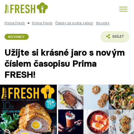
Prima Fresh
■
Prima Fresh
Články ze světa vaření
Novinky
Kuře
Polévky k večeři
Rychlé večeře
Trendy:
NOVINKY
SDÍLET
Česká kuchyně
Čokoláda
Užijte si krásné jaro s novým
číslem časopisu Prima
FRESH!
Témata
Recepty
Články
TV Program