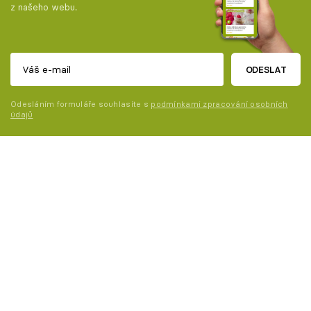
z našeho webu.
ODESLAT
Odesláním formuláře souhlasíte s
podmínkami zpracování osobních
údajů