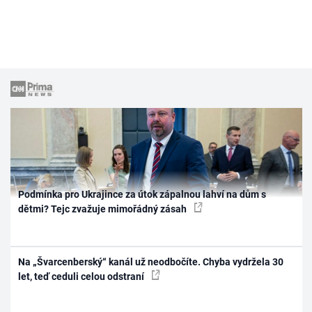
Podmínka pro Ukrajince za útok zápalnou lahví na dům s
dětmi? Tejc zvažuje mimořádný zásah
Na „Švarcenberský“ kanál už neodbočíte. Chyba vydržela 30
let, teď ceduli celou odstraní