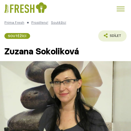
Prima Fresh
■
Prostřeno!
Soutěžící
Kuře
Polévky k večeři
Rychlé večeře
Trendy:
SOUTĚŽÍCÍ
SDÍLET
Česká kuchyně
Čokoláda
Zuzana Sokoliková
Témata
Recepty
Články
TV Program