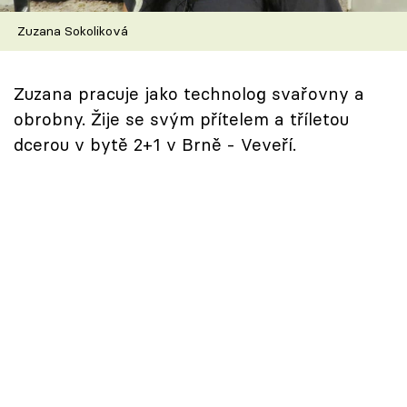
Škola vaření
Zuzana Sokoliková
Recepty z TV
Zuzana pracuje jako technolog svařovny a
Speciál: Cuketa
obrobny. Žije se svým přítelem a tříletou
dcerou v bytě 2+1 v Brně - Veveří.
Těhotnej kuchař
Sledujte prima+
Přihlášení
Sledujte nás