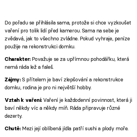
Do pořadu se přihlásila sama, protože si chce vyzkoušet
vaření pro tolik lidí před kamerou. Sama na sebe je
zvědavá, jak to všechno zvládne. Pokud vyhraje, peníze
použije na rekonstrukci domku.
Považuje se za upřímnou pohodářku, která
Charakter:
nemá ráda lež a faleš.
S přítelem je baví zlepšování a rekonstrukce
Zájmy:
domku, rodina je pro ni největší hobby.
Vaření je každodenní povinnost, která ji
Vztah k vaření:
baví někdy víc a někdy míň. Ráda připravuje různé
dezerty.
Mezi její oblíbená jídla patří sushi a plody moře.
Chutě: