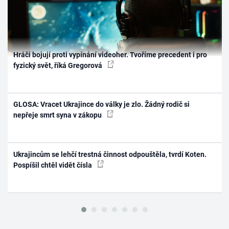
Hráči bojují proti vypínání videoher. Tvoříme precedent i pro
fyzický svět, říká Gregorová
GLOSA: Vracet Ukrajince do války je zlo. Žádný rodič si
nepřeje smrt syna v zákopu
Ukrajincům se lehčí trestná činnost odpouštěla, tvrdí Koten.
Pospíšil chtěl vidět čísla