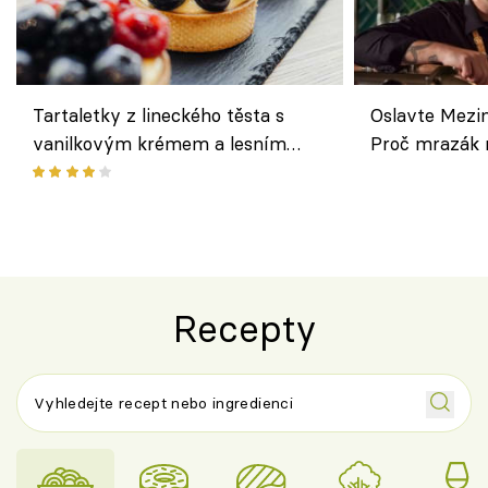
Tartaletky z lineckého těsta s
Oslavte Mezin
vanilkovým krémem a lesním
Proč mrazák n
ovocem podle Bread Society
horku vsadit 
Recepty