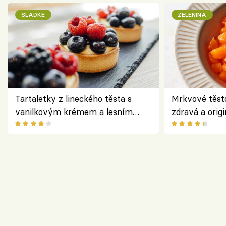
SLADKÉ
ZELENINA
Tartaletky z lineckého těsta s
Mrkvové těst
vanilkovým krémem a lesním
zdravá a origi
ovocem podle Bread Society
klasiky