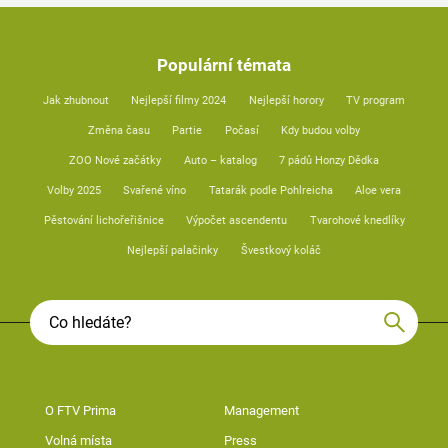
Populární témata
Jak zhubnout
Nejlepší filmy 2024
Nejlepší horory
TV program
Změna času
Partie
Počasí
Kdy budou volby
ZOO Nové začátky
Auto – katalog
7 pádů Honzy Dědka
Volby 2025
Svařené víno
Tatarák podle Pohlreicha
Aloe vera
Pěstování lichořeřišnice
Výpočet ascendentu
Tvarohové knedlíky
Nejlepší palačinky
Švestkový koláč
O FTV Prima
Management
Volná místa
Press