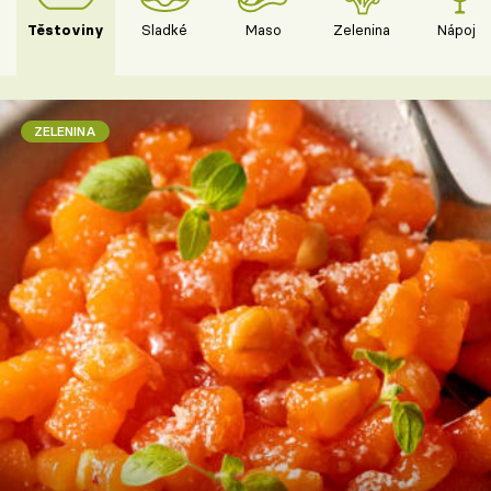
Těstoviny
Sladké
Maso
Zelenina
Nápoje
ZELENINA