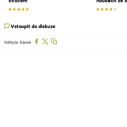
ovocem
houbách se 
bramborami
Vstoupit do diskuze
Sdílejte článek