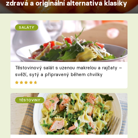
zdravá a originální alternativa klasiky
SALÁTY
Těstovinový salát s uzenou makrelou a rajčaty –
svěží, sytý a připravený během chvilky
TĚSTOVINY