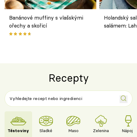
Banánové muffiny s vlašskými
Holandský sal
ořechy a skořicí
salámem: Lah
klasika, která
jako dřív
Recepty
Těstoviny
Sladké
Maso
Zelenina
Nápoje