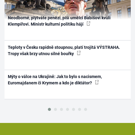
Neodborné, plýtváte penězi, píší umělci Babišovi kvůli
Klempířovi. Ministr kulturní politiku hájí
Teploty v Česku rapidně stoupnou, platí trojitá VÝSTRAHA.
Tropy však brzy utnou silné bouřky
Mýty o válce na Ukrajině: Jak to bylo s nacismem,
Euromajdanem či Krymem a kdo je diktátor?