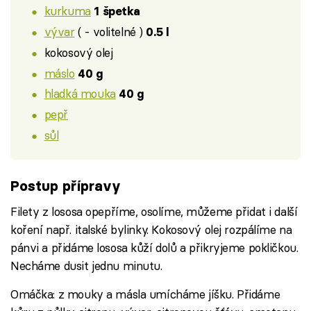
kurkuma
1 špetka
vývar
( - volitelné )
0.5 l
kokosový olej
máslo
40 g
hladká mouka
40 g
pepř
sůl
Postup přípravy
Filety z lososa opepříme, osolíme, můžeme přidat i další
koření např. italské bylinky. Kokosový olej rozpálíme na
pánvi a přidáme lososa kůží dolů a přikryjeme pokličkou.
Necháme dusit jednu minutu.
Omáčka: z mouky a másla umícháme jíšku. Přidáme