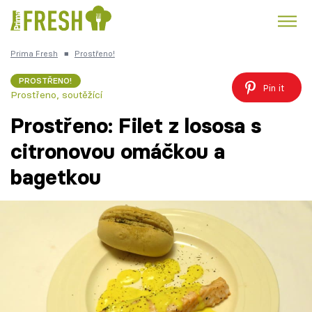
Prima Fresh
■
Prostřeno!
Kuře
Polévky k večeři
Rychlé večeře
Trendy:
PROSTŘENO!
Pin it
Prostřeno, soutěžící
Česká kuchyně
Čokoláda
Prostřeno: Filet z lososa s
citronovou omáčkou a
bagetkou
Témata
Recepty
Články
TV Program