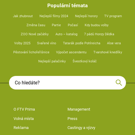
Populární témata
Jak zhubnout
Nejlepší filmy 2024
Nejlepší horory
TV program
Změna času
Partie
Počasí
Kdy budou volby
ZOO Nové začátky
Auto – katalog
7 pádů Honzy Dědka
Volby 2025
Svařené víno
Tatarák podle Pohlreicha
Aloe vera
Pěstování lichořeřišnice
Výpočet ascendentu
Tvarohové knedlíky
Nejlepší palačinky
Švestkový koláč
O FTV Prima
Management
Volná místa
Press
Reklama
Castingy a výzvy