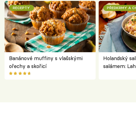
RECEPTY
PŘEDKRMY A 
Banánové muffiny s vlašskými
Holandský sal
ořechy a skořicí
salámem: Lah
klasika, která
jako dřív