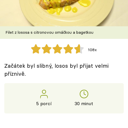
Škola vaření
Recepty z TV
Filet z lososa s citronovou omáčkou a bagetkou
Speciál: Cuketa
Těhotnej kuchař
108x
Sledujte prima+
Začátek byl slibný, losos byl přijat velmi
příznivě.
Přihlášení
Sledujte nás
5 porcí
30 minut