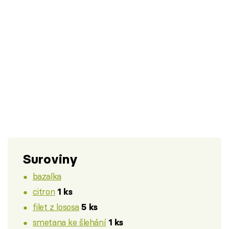
Suroviny
bazalka
citron
1 ks
filet z lososa
5 ks
smetana ke šlehání
1 ks