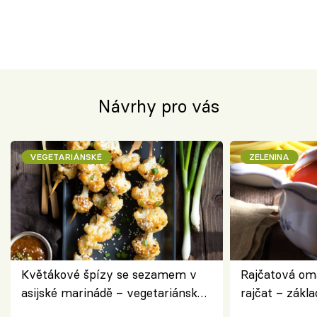
Návrhy pro vás
VEGETARIÁNSKÉ
ZELENINA
Květákové špízy se sezamem v
Rajčatová om
asijské marinádě – vegetariánská
rajčat – zákla
chuťovka z grilu