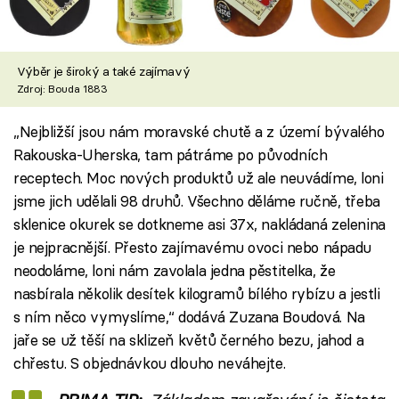
Výběr je široký a také zajímavý
Zdroj: Bouda 1883
„Nejbližší jsou nám moravské chutě a z území bývalého
Rakouska-Uherska, tam pátráme po původních
receptech. Moc nových produktů už ale neuvádíme, loni
jsme jich udělali 98 druhů. Všechno děláme ručně, třeba
sklenice okurek se dotkneme asi 37x, nakládaná zelenina
je nejpracnější. Přesto zajímavému ovoci nebo nápadu
neodoláme, loni nám zavolala jedna pěstitelka, že
nasbírala několik desítek kilogramů bílého rybízu a jestli
s ním něco vymyslíme,“ dodává Zuzana Boudová. Na
jaře se už těší na sklizeň květů černého bezu, jahod a
chřestu. S objednávkou dlouho neváhejte.