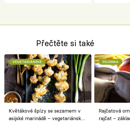
Přečtěte si také
VEGETARIÁNSKÉ
ZELENINA
Květákové špízy se sezamem v
Rajčatová om
asijské marinádě – vegetariánská
rajčat – zákla
chuťovka z grilu