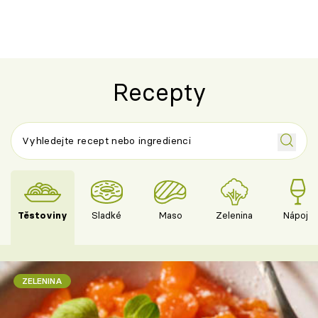
Recepty
Těstoviny
Sladké
Maso
Zelenina
Nápoje
ZELENINA