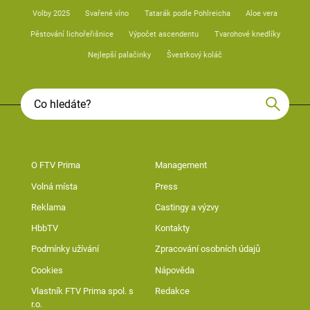
Volby 2025
Svařené víno
Tatarák podle Pohlreicha
Aloe vera
Pěstování lichořeřišnice
Výpočet ascendentu
Tvarohové knedlíky
Nejlepší palačinky
Švestkový koláč
O FTV Prima
Management
Volná místa
Press
Reklama
Castingy a výzvy
HbbTV
Kontakty
Podmínky užívání
Zpracování osobních údajů
Cookies
Nápověda
Vlastník FTV Prima spol. s
Redakce
r.o.