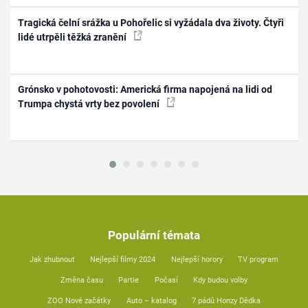
Tragická čelní srážka u Pohořelic si vyžádala dva životy. Čtyři
lidé utrpěli těžká zranění
Grónsko v pohotovosti: Americká firma napojená na lidi od
Trumpa chystá vrty bez povolení
Populární témata
Jak zhubnout
Nejlepší filmy 2024
Nejlepší horory
TV program
Změna času
Partie
Počasí
Kdy budou volby
ZOO Nové začátky
Auto – katalog
7 pádů Honzy Dědka