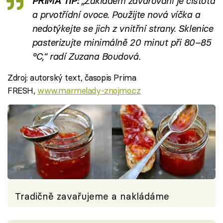
PRIMA TIP:
„Základem zavařování je čistota
a prvotřídní ovoce. Použijte nová víčka a
nedotýkejte se jich z vnitřní strany. Sklenice
pasterizujte minimálně 20 minut při 80–85
°C,“ radí Zuzana Boudová.
Zdroj: autorský text, časopis Prima
FRESH,
www.marmelady-znojmo.cz
Tradičně zavařujeme a nakládáme