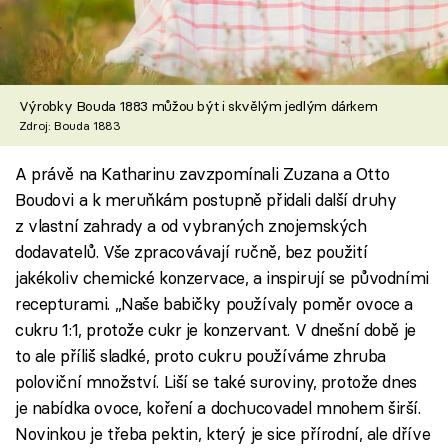
Výrobky Bouda 1883 můžou být i skvělým jedlým dárkem
Zdroj: Bouda 1883
A právě na Katharinu zavzpomínali Zuzana a Otto
Boudovi a k meruňkám postupně přidali další druhy
z vlastní zahrady a od vybraných znojemských
dodavatelů. Vše zpracovávají ručně, bez použití
jakékoliv chemické konzervace, a inspirují se původními
recepturami. „Naše babičky používaly poměr ovoce a
cukru 1:1, protože cukr je konzervant. V dnešní době je
to ale příliš sladké, proto cukru používáme zhruba
poloviční množství. Liší se také suroviny, protože dnes
je nabídka ovoce, koření a dochucovadel mnohem širší.
Novinkou je třeba pektin, který je sice přírodní, ale dříve