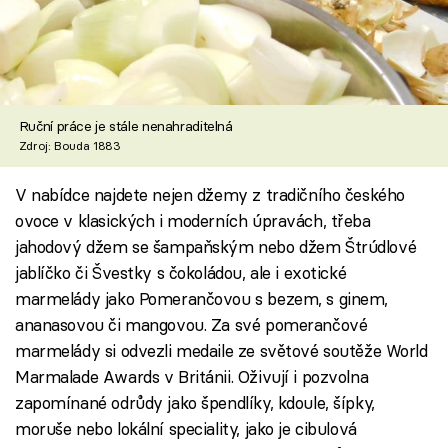
Ruční práce je stále nenahraditelná
Zdroj: Bouda 1883
V nabídce najdete nejen džemy z tradičního českého
ovoce v klasických i moderních úpravách, třeba
jahodový džem se šampaňským nebo džem Štrúdlové
jablíčko či Švestky s čokoládou, ale i exotické
marmelády jako Pomerančovou s bezem, s ginem,
ananasovou či mangovou. Za své pomerančové
marmelády si odvezli medaile ze světové soutěže World
Marmalade Awards v Británii. Oživují i pozvolna
zapomínané odrůdy jako špendlíky, kdoule, šípky,
moruše nebo lokální speciality, jako je cibulová