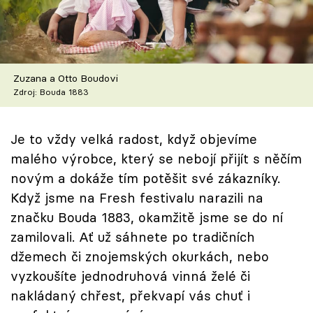
Škola vaření
Recepty z TV
Zuzana a Otto Boudovi
Speciál: Cuketa
Zdroj: Bouda 1883
Těhotnej kuchař
Je to vždy velká radost, když objevíme
Sledujte prima+
malého výrobce, který se nebojí přijít s něčím
novým a dokáže tím potěšit své zákazníky.
Přihlášení
Když jsme na Fresh festivalu narazili na
značku Bouda 1883, okamžitě jsme se do ní
zamilovali. Ať už sáhnete po tradičních
Sledujte nás
džemech či znojemských okurkách, nebo
vyzkoušíte jednodruhová vinná želé či
nakládaný chřest, překvapí vás chuť i