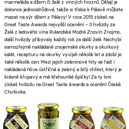
marmeláda a džem či želé z vinných hroznů. Dělají je
dokonce jednoodrůdové, takže si třeba k Pálavě můžete
mazat na sýr džem z Pálavy! V roce 2015 získali na
Great Taste Awards nejvyšší ocenění – 3 hvězdy za
Želé z ledového vína Rulandské Modré Znovín Znojmo,
další hvězdy přibývaly každý rok za další želé. Nechybí
samozřejmě nakládané znojemské okurky a okurkový
salát, recepturu na okurky vyvíjeli několik let a zdobí je
také několik cen. Mezi jejich zeleninové hity se řadí i
nakládaná hlíva ústřičná a zelený a bílý chřest, který je
krásně křupavý a má křehounké špičky! Za ty loni
získali hvězdu na Great Taste Awards a ocenění Česká
Chuťovka.