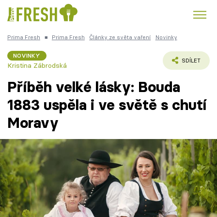
Prima Fresh
■
Prima Fresh
Články ze světa vaření
Novinky
Kuře
Polévky k večeři
Rychlé večeře
Trendy:
NOVINKY
SDÍLET
Kristina Zábrodská
Česká kuchyně
Čokoláda
Příběh velké lásky: Bouda
1883 uspěla i ve světě s chutí
Moravy
Témata
Recepty
Články
TV Program