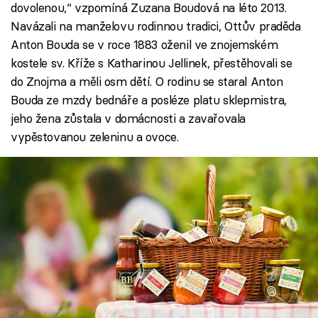
dovolenou,“ vzpomíná Zuzana Boudová na léto 2013.
Navázali na manželovu rodinnou tradici, Ottův praděda
Anton Bouda se v roce 1883 oženil ve znojemském
kostele sv. Kříže s Katharinou Jellinek, přestěhovali se
do Znojma a měli osm dětí. O rodinu se staral Anton
Bouda ze mzdy bednáře a posléze platu sklepmistra,
jeho žena zůstala v domácnosti a zavařovala
vypěstovanou zeleninu a ovoce.