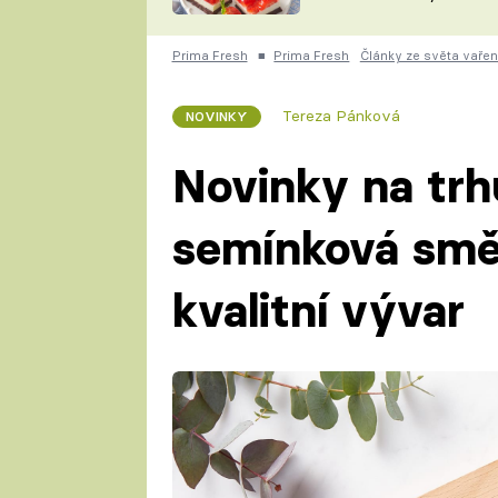
nepotřebujete troubu
ZDENĚK
ČESKO NA TALÍŘI
POHLREICH
Prima Fresh
■
Prima Fresh
Články ze světa vařen
KAROLÍNA,
JAROSLAV SAPÍK
DOMÁCÍ
Tereza Pánková
NOVINKY
KUCHAŘKA
KAROLÍNA
KAMBERSKÁ
Novinky na trhu
semínková smě
kvalitní vývar