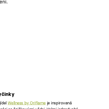
ení.
yčinky
jídel
Wellness by Oriflame
je inspirovaná