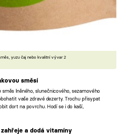
směs, yuzu čaj nebo kvalitní vývar 2
nkovou směsí
u směs lněného, slunečnicového, sezamového
ohatit vaše zdravé dezerty. Trochu přisypat
it dort na povrchu. Hodí se i do kaší,
 zahřeje a dodá vitamíny