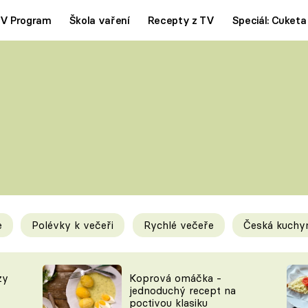
V Program
Škola vaření
Recepty z TV
Speciál: Cuketa
Polévky
Saláty
ČESKÁ KLASIKA
TĚSTOVIN
SILNÉ VÝVARY
SLADKÉ
KRÉMOVÉ
BEZMASÁ J
e
Polévky k večeři
Rychlé večeře
Česká kuchy
y
Tipy a triky
Novink
zy
Koprová omáčka -
jednoduchý recept na
poctivou klasiku
KAM ZA JÍDLEM
BLOG