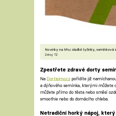
Novinky na trhu: sladké tyčinky, semínková 
Zdroj: TZ
Zpestřete zdravé dorty semí
Na
Dortisimo.cz
pořídíte již namíchano
a dýňového semínka, kterými můžete ob
můžete přímo do těsta nebo směsí ozdob
smoothie nebo do domácího chleba.
Netradiční horký nápoj, který