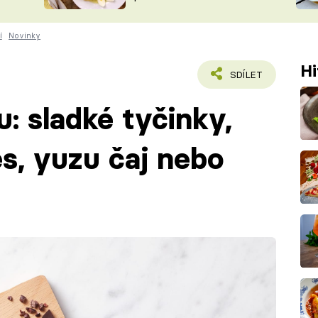
ŠÉFREDAK
VYCHYTÁVKY
í
Novinky
SOUTĚŽ FR
NA NÁKUPECH
ČASOPIS
Hi
SDÍLET
: sladké tyčinky,
s, yuzu čaj nebo