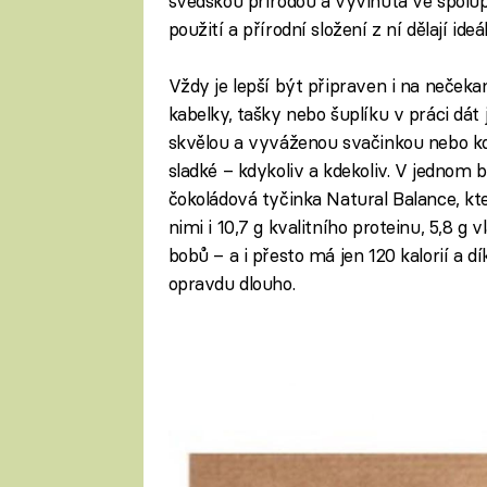
švédskou přírodou a vyvinutá ve spolup
použití a přírodní složení z ní dělají i
Vždy je lepší být připraven i na nečeka
kabelky, tašky nebo šuplíku v práci dát
skvělou a vyváženou svačinkou nebo kdy
sladké – kdykoliv a kdekoliv. V jednom b
čokoládová tyčinka Natural Balance, kt
nimi i 10,7 g kvalitního proteinu, 5,8 
bobů – a i přesto má jen 120 kalorií a
opravdu dlouho.