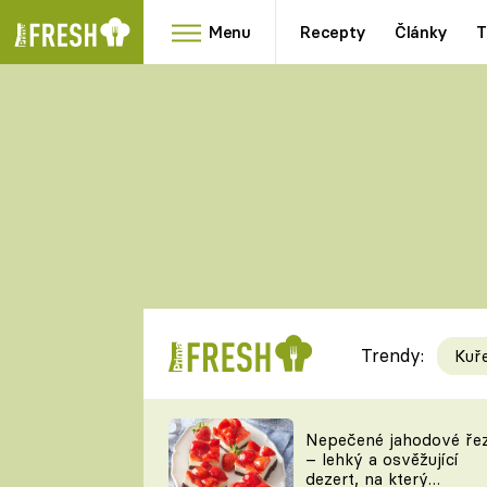
Menu
Recepty
Články
T
Oblíbené
Přílohy
recepty
HRANOLKY
HOUBY
KNEDLÍKY
DÝNĚ
KAŠE
RYCHLOVKY
Trendy:
Kuř
Populární
Videorecept
Nepečené jahodové ře
– lehký a osvěžující
kuchaři
dezert, na který
TEĎ VAŘÍ ŠÉF!