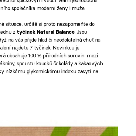
ráci se špičkovými vědci. Velmi jednoduché
deálního společníka moderní ženy i muže.
né situace, určitě si proto nezapomeňte do
 jednu z
. Jsou
tyčinek Natural Balance
ž na vás přijde hlad či neodolatelná chuť na
alení najdete 7 tyčinek. Novinkou je
erá obsahuje 100 % přírodních surovin, mezi
g vlákniny, spoustu kousků čokolády a kakaových
 díky nízkému glykemickému indexu zasytí na