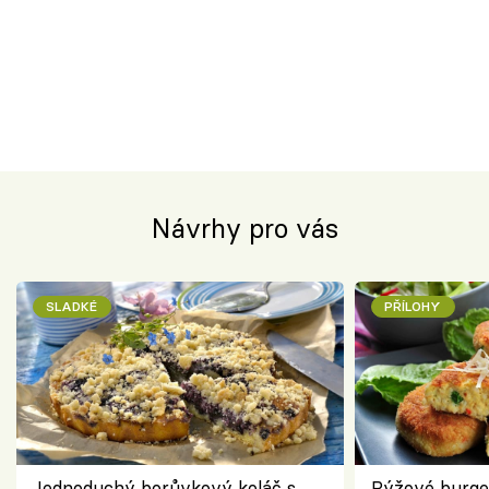
Návrhy pro vás
SLADKÉ
PŘÍLOHY
Jednoduchý borůvkový koláč s
Rýžové burge