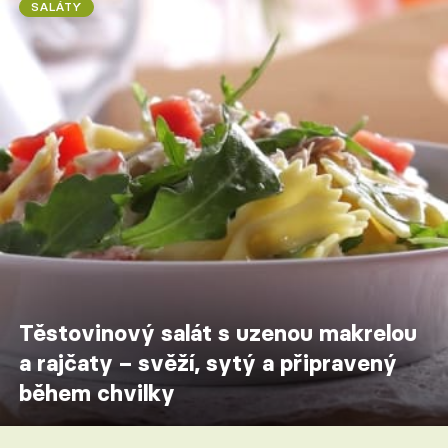
SALÁTY
Těstovinový salát s uzenou makrelou
a rajčaty – svěží, sytý a připravený
během chvilky