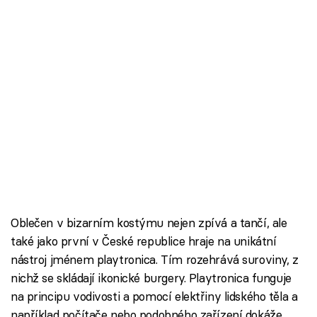
Oblečen v bizarním kostýmu nejen zpívá a tančí, ale
také jako první v České republice hraje na unikátní
nástroj jménem playtronica. Tím rozehrává suroviny, z
nichž se skládají ikonické burgery. Playtronica funguje
na principu vodivosti a pomocí elektřiny lidského těla a
například počítače nebo podobného zařízení dokáže