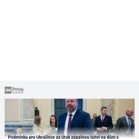
Podmínka pro Ukrajince za útok zápalnou lahví na dům s