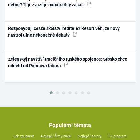
dětmi? Tejc zvažuje mimořádný zásah
Rozpohybují české školství ředitelé? Resort věří, že nový
nástroj utne nekonečné debaty
Zelenskyj navštíví tradičního ruského spojence: Srbsko chce
oddělit od Putinova tábora
Populární témata
Jak zhubnout
Nejlepší filmy 2024
Nejlepší horory
TV program