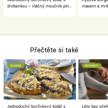
drobenkou – vláčný moučník plný
masem a mrk
ovoce
salátem – leh
Přečtěte si také
SLADKÉ
NOVINKY
Jednoduchý borůvkový koláč s
Léto bez přeh