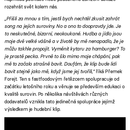
rozehrát svět kolem nás.
„Přišli za mnou s tím, jestli bych nechtěl zkusit zahrát
song na jejich suroviny. No a ono to doopravdy jde. Je
to neskutečné, bizarní, neokoukané. Hudba a jídlo jsou
moje dvě velké vášně a v životě by mě nenapadlo, že je
můžu takhle propojit. Vyměnit kytaru za hamburger? To
je prostě pecka. Prvně to šlo mimo moje chápání, pak
mě to začalo strašně bavit. Doufám, že klip bude lidi
bavit stejně jako mě, když jsme jej tvořili,“
říká Přemek
Forejt. Ten s fastfoodovým řetězcem spolupracuje od
začátku letošního roku a věnuje se především edukaci o
kvalitě surovin. Po několika návštěvách různých
dodavatelů vznikla tato jedinečná spolupráce jejímž
výsledkem je hudební klip.