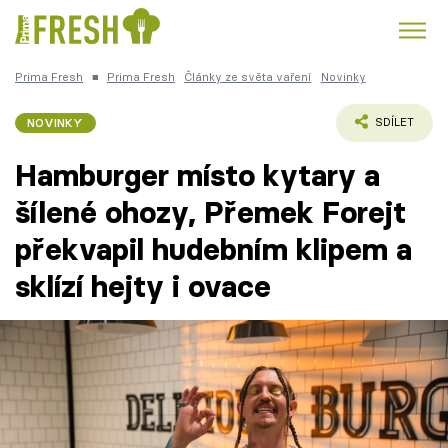
Prima Fresh
■
Prima Fresh
Články ze světa vaření
Novinky
Kuře
Polévky k večeři
Rychlé večeře
Trendy:
NOVINKY
SDÍLET
Česká kuchyně
Čokoláda
Hamburger místo kytary a
šílené ohozy, Přemek Forejt
překvapil hudebním klipem a
Témata
sklízí hejty i ovace
Recepty
Články
TV Program