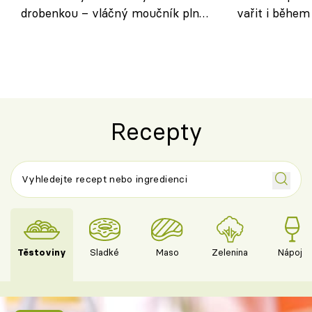
drobenkou – vláčný moučník plný
vařit i během
ovoce
Recepty
Těstoviny
Sladké
Maso
Zelenina
Nápoje