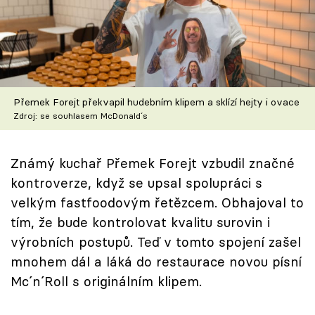
Škola vaření
Recepty z TV
Speciál: Cuketa
Přemek Forejt překvapil hudebním klipem a sklízí hejty i ovace
Těhotnej kuchař
Zdroj: se souhlasem McDonald´s
Sledujte prima+
Známý kuchař Přemek Forejt vzbudil značné
kontroverze, když se upsal spolupráci s
Přihlášení
velkým fastfoodovým řetězcem. Obhajoval to
tím, že bude kontrolovat kvalitu surovin i
výrobních postupů. Teď v tomto spojení zašel
Sledujte nás
mnohem dál a láká do restaurace novou písní
Mc´n´Roll s originálním klipem.