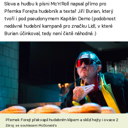
Slova a hudbu k písni Mc’n’Roll napsal přímo pro
Přemka Forejta hudebník a textař Jiří Burian, který
tvoří i pod pseudonymem Kapitán Demo (podobnost
nedávné hudební kampaně pro značku Lidl, v které
Burian účinkoval, tedy není čistě náhodná :)
Přemek Forejt překvapil hudebním klipem a sklízí hejty i ovace 2
Zdroj: se souhlasem McDonald´s