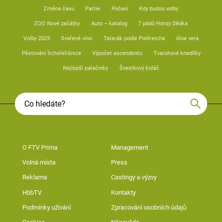
Změna času
Partie
Počasí
Kdy budou volby
ZOO Nové začátky
Auto – katalog
7 pádů Honzy Dědka
Volby 2025
Svařené víno
Tatarák podle Pohlreicha
Aloe vera
Pěstování lichořeřišnice
Výpočet ascendentu
Tvarohové knedlíky
Nejlepší palačinky
Švestkový koláč
O FTV Prima
Management
Volná místa
Press
Reklama
Castingy a výzvy
HbbTV
Kontakty
Podmínky užívání
Zpracování osobních údajů