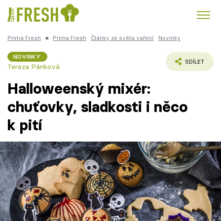
Prima Fresh
■
Prima Fresh
Články ze světa vaření
Novinky
Kuře
Polévky k večeři
Rychlé večeře
Trendy:
NOVINKY
SDÍLET
Tereza Pánková
Česká kuchyně
Čokoláda
Halloweenský mixér:
chuťovky, sladkosti i něco
k pití
Témata
Recepty
Články
TV Program