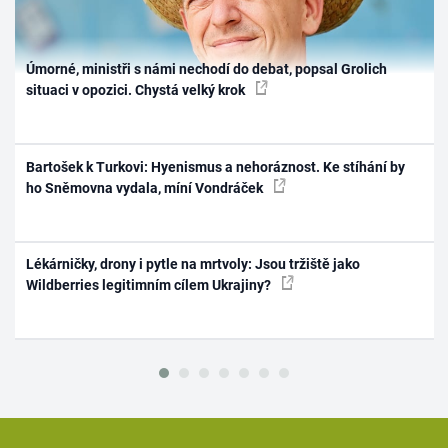
Úmorné, ministři s námi nechodí do debat, popsal Grolich
situaci v opozici. Chystá velký krok
Bartošek k Turkovi: Hyenismus a nehoráznost. Ke stíhání by
ho Sněmovna vydala, míní Vondráček
Lékárničky, drony i pytle na mrtvoly: Jsou tržiště jako
Wildberries legitimním cílem Ukrajiny?