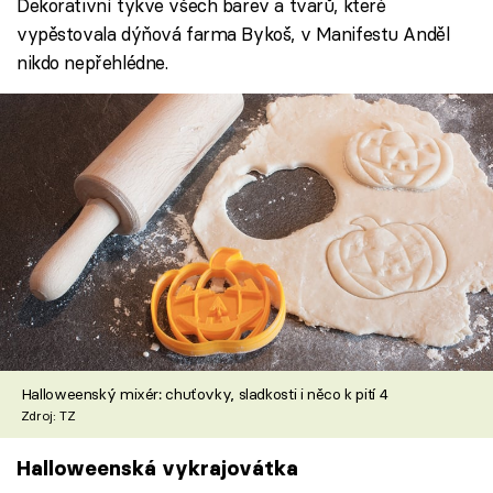
Dekorativní tykve všech barev a tvarů, které
vypěstovala dýňová farma Bykoš, v Manifestu Anděl
nikdo nepřehlédne.
Halloweenský mixér: chuťovky, sladkosti i něco k pití 4
Zdroj: TZ
Halloweenská vykrajovátka