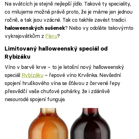
Na svátcích je stejně nejlepší jídlo. Takové ty speciality,
co milujeme možná právě proto, že je máme jen jednou
ročně, a tak jsou vzácné. Tak co takhle zavést tradici
? Nebo vy odoláte takovýmto
haloweenských sušenek
vykrajovátkům z
Fleru
?
Limitovaný halloweenský speciál od
Rybízáku
Víno v barvě krve – to je letošní nový halloweenský
speciál
Rybízáku
– řepové víno Krvěnka. Nevšední
spojení hruškového vína se šťávou z červené řepy
přesvědčí vaše chuťové pohárky, že i zdánlivě
nesourodé spojení funguje.