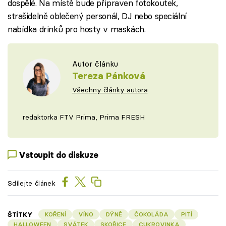
dospělé. Na místě bude připraven fotokoutek,
strašidelně oblečený personál, DJ nebo speciální
nabídka drinků pro hosty v maskách.
Autor článku
Tereza Pánková
Všechny články autora
redaktorka FTV Prima, Prima FRESH
Vstoupit do diskuze
Sdílejte článek
ŠTÍTKY
KOŘENÍ
VÍNO
DÝNĚ
ČOKOLÁDA
PITÍ
HALLOWEEN
SVÁTEK
SKOŘICE
CUKROVINKA