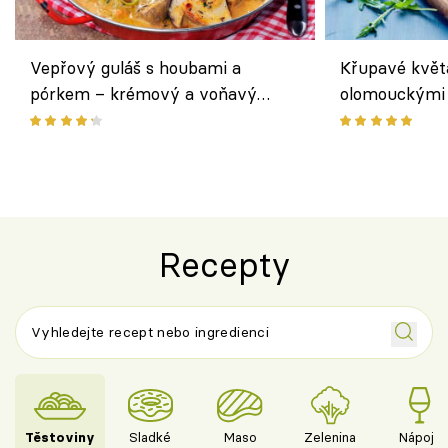
Vepřový guláš s houbami a
Křupavé květ
pórkem – krémový a voňavý
olomouckými 
pokrm z jednoho hrnce
bezlepkový o
českým sýre
Recepty
Těstoviny
Sladké
Maso
Zelenina
Nápoje