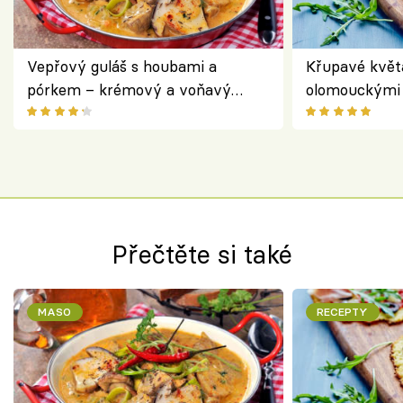
Vepřový guláš s houbami a
Křupavé květ
pórkem – krémový a voňavý
olomouckými 
pokrm z jednoho hrnce
bezlepkový o
českým sýre
Přečtěte si také
MASO
RECEPTY