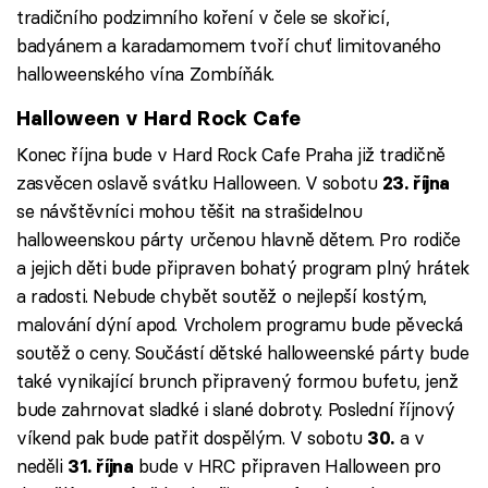
tradičního podzimního koření v čele se skořicí,
badyánem a karadamomem tvoří chuť limitovaného
halloweenského vína Zombíňák.
Halloween v Hard Rock Cafe
Konec října bude v Hard Rock Cafe Praha již tradičně
zasvěcen oslavě svátku Halloween. V sobotu
23. října
se návštěvníci mohou těšit na strašidelnou
halloweenskou párty určenou hlavně dětem. Pro rodiče
a jejich děti bude připraven bohatý program plný hrátek
a radosti. Nebude chybět soutěž o nejlepší kostým,
malování dýní apod. Vrcholem programu bude pěvecká
soutěž o ceny. Součástí dětské halloweenské párty bude
také vynikající brunch připravený formou bufetu, jenž
bude zahrnovat sladké i slané dobroty. Poslední říjnový
víkend pak bude patřit dospělým. V sobotu
a v
30.
neděli
bude v HRC připraven Halloween pro
31. října