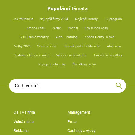
Populární témata
Jak zhubnout
Nejlepší filmy 2024
Nejlepší horory
TV program
Změna času
Partie
Počasí
Kdy budou volby
ZOO Nové začátky
Auto – katalog
7 pádů Honzy Dědka
Volby 2025
Svařené víno
Tatarák podle Pohlreicha
Aloe vera
Pěstování lichořeřišnice
Výpočet ascendentu
Tvarohové knedlíky
Nejlepší palačinky
Švestkový koláč
O FTV Prima
Management
Volná místa
Press
Reklama
Castingy a výzvy