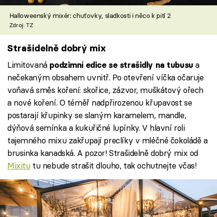
Halloweenský mixér: chuťovky, sladkosti i něco k pití 2
Zdroj: TZ
Strašidelně dobrý mix
Limitovaná
a
podzimní edice se strašidly na tubusu
nečekaným obsahem uvnitř. Po otevření víčka očaruje
voňavá směs koření: skořice, zázvor, muškátový ořech
a nové koření. O téměř nadpřirozenou křupavost se
postarají křupinky se slaným karamelem, mandle,
dýňová semínka a kukuřičné lupínky. V hlavní roli
tajemného mixu zakřupají preclíky v mléčné čokoládě a
brusinka kanadská. A pozor! Strašidelně dobrý mix od
Mixitu
tu nebude strašit dlouho, tak ochutnejte včas!