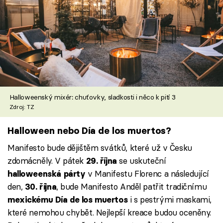
Halloweenský mixér: chuťovky, sladkosti i něco k pití 3
Zdroj: TZ
Halloween nebo Día de los muertos?
Manifesto bude dějištěm svátků, které už v Česku
zdomácněly. V pátek
se uskuteční
29. října
v Manifestu Florenc a následující
halloweenská párty
den,
, bude Manifesto Anděl patřit tradičnímu
30. října
i s pestrými maskami,
mexickému Día de los muertos
které nemohou chybět. Nejlepší kreace budou oceněny.