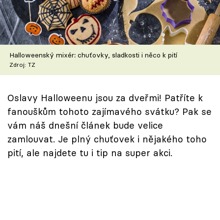
Škola vaření
Recepty z TV
Halloweenský mixér: chuťovky, sladkosti i něco k pití
Speciál: Cuketa
Zdroj: TZ
Těhotnej kuchař
Oslavy Halloweenu jsou za dveřmi! Patříte k
Sledujte prima+
fanouškům tohoto zajímavého svátku? Pak se
vám náš dnešní článek bude velice
Přihlášení
zamlouvat. Je plný chuťovek i nějakého toho
pití, ale najdete tu i tip na super akci.
Sledujte nás