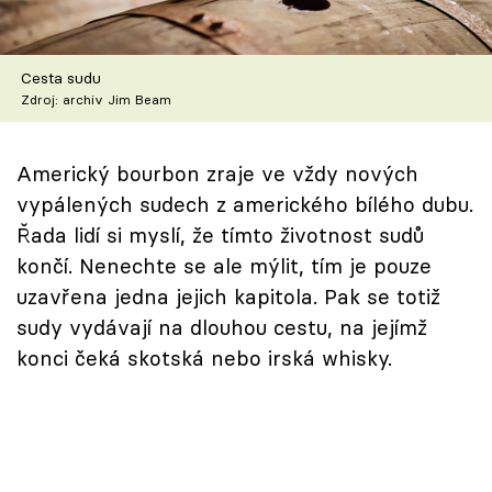
Škola vaření
Recepty z TV
Cesta sudu
Zdroj: archiv Jim Beam
Speciál: Cuketa
Americký bourbon zraje ve vždy nových
Těhotnej kuchař
vypálených sudech z amerického bílého dubu.
Řada lidí si myslí, že tímto životnost sudů
Sledujte prima+
končí. Nenechte se ale mýlit, tím je pouze
uzavřena jedna jejich kapitola. Pak se totiž
Přihlášení
sudy vydávají na dlouhou cestu, na jejímž
konci čeká skotská nebo irská whisky.
Sledujte nás