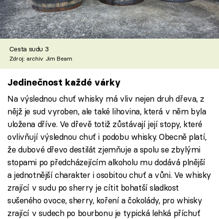
Cesta sudu 3
Zdroj: archiv Jim Beam
Jedinečnost každé várky
Na výslednou chuť whisky má vliv nejen druh dřeva, z
nějž je sud vyroben, ale také lihovina, která v něm byla
uložena dříve. Ve dřevě totiž zůstávají její stopy, které
ovlivňují výslednou chuť i podobu whisky. Obecně platí,
že dubové dřevo destilát zjemňuje a spolu se zbylými
stopami po předcházejícím alkoholu mu dodává plnější
a jednotnější charakter i osobitou chuť a vůni. Ve whisky
zrající v sudu po sherry je cítit bohatší sladkost
sušeného ovoce, sherry, koření a čokolády, pro whisky
zrající v sudech po bourbonu je typická lehká příchuť