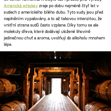
Americká whiskey
zraje po dobu nejméně čtyř let v
sudech z amerického bílého dubu. Tyto sudy jsou před
naplněním vypalovány, a to až takovou intenzitou, že
vnitřní strana sudů často vzplane. Díky tomu se ale
molekuly dřeva, které dodávají uložené lihovině
jedinečnou chuť a aroma, uvolňují do alkoholu mnohem
lépe.