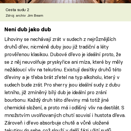
Cesta sudu 2
Zdroj: archiv Jim Beam
Není dub jako dub
Lihoviny se nechávají zrát v sudech z nejrůznějších
druhů dřev, nicméně duby jsou již tradiční a léty
prověřenou klasikou. Dubové dřevo je ideální proto, že
se z něj neuvolňuje pryskyřice ani míza, které by měly
nežádoucí vliv na tekutinu. Existují desítky druhů této
dřeviny a je třeba brát zřetel na typ alkoholu, který v
sudech bude zrát. Pro sherry jsou ideální sudy z dubu
letního, již zmíněný bílý dub je ideální pro zrání
bourbonu. Každý druh této dřeviny má totiž jiné
chemické složení, a proto má i odlišný vliv na destilát. S
množstvím uvolňovaných chutí souvisí i hustota dřeva.
Zároveň i dřevo absorbuje chutě a vůně uložené
tekutiny do sebe, což slouží v další fázi užití sudů.