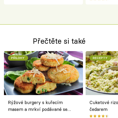
Přečtěte si také
PŘÍLOHY
RECEPTY
Rýžové burgery s kuřecím
Cuketové rizo
masem a mrkví podávané se
čedarem
salátem – lehká a chutná večeře