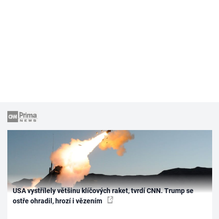
USA vystřílely většinu klíčových raket, tvrdí CNN. Trump se
ostře ohradil, hrozí i vězením