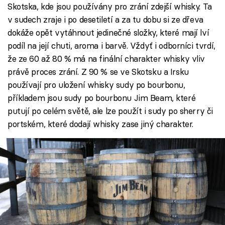
Skotska, kde jsou používány pro zrání zdejší whisky. Ta
v sudech zraje i po desetiletí a za tu dobu si ze dřeva
dokáže opět vytáhnout jedinečné složky, které mají lví
podíl na její chuti, aroma i barvě. Vždyť i odborníci tvrdí,
že ze 60 až 80 % má na finální charakter whisky vliv
právě proces zrání. Z 90 % se ve Skotsku a Irsku
používají pro uložení whisky sudy po bourbonu,
příkladem jsou sudy po bourbonu Jim Beam, které
putují po celém světě, ale lze použít i sudy po sherry či
portském, které dodají whisky zase jiný charakter.