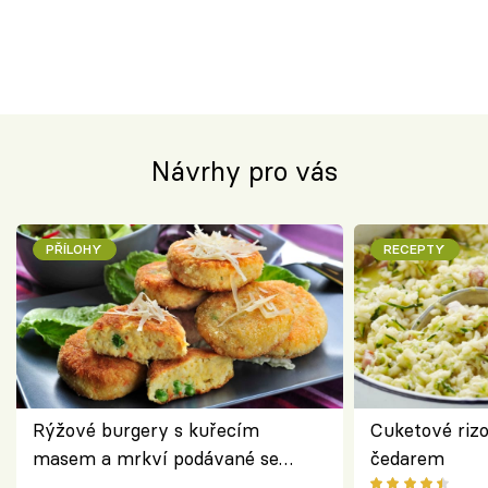
Návrhy pro vás
PŘÍLOHY
RECEPTY
Rýžové burgery s kuřecím
Cuketové rizo
masem a mrkví podávané se
čedarem
salátem – lehká a chutná večeře