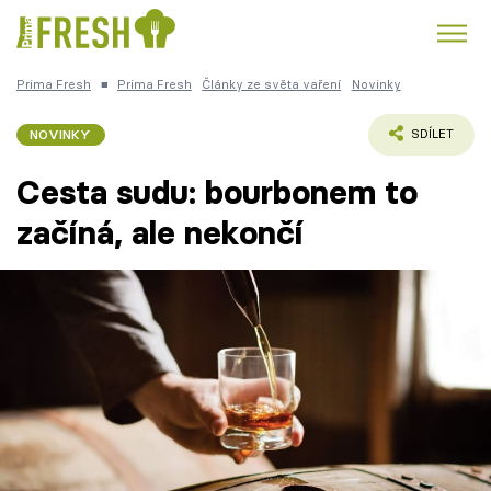
Prima Fresh
■
Prima Fresh
Články ze světa vaření
Novinky
Kuře
Polévky k večeři
Rychlé večeře
Trendy:
NOVINKY
SDÍLET
Česká kuchyně
Čokoláda
Cesta sudu: bourbonem to
začíná, ale nekončí
Témata
Recepty
Články
TV Program