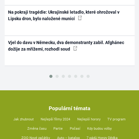
Na pokraji tragédie: Ukrajinské letadlo, které ohrožoval v
Lipsku dron, bylo naložené municí
Vjel do davu v Německu, dva demonstranty zabil. Afghánec
dožije za mřížemi, rozhodl soud
Populární témata
Jak zhubnout
Nejlepší filmy 2024
Nejlepší horory
TV program
Změna času
Partie
Počasí
Kdy budou volby
ZOO Nové začátky
Auto – katalog
7 pádů Honzy Dědka