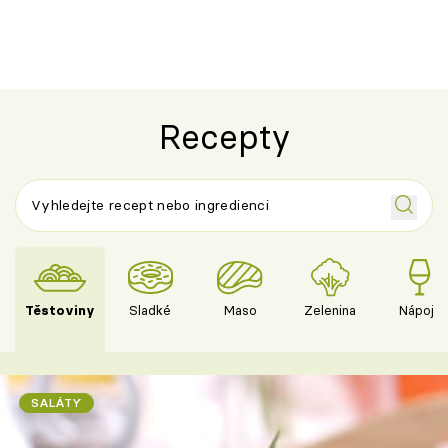
Recepty
Těstoviny
Sladké
Maso
Zelenina
Nápoje
SALÁTY