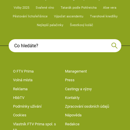
Volby 2025
Svařené víno
Tatarák podle Pohlreicha
Aloe vera
Pěstování lichořeřišnice
Výpočet ascendentu
Tvarohové knedlíky
Nejlepší palačinky
Švestkový koláč
O FTV Prima
Management
Volná místa
Press
Reklama
Castingy a výzvy
HbbTV
Kontakty
Podmínky užívání
Zpracování osobních údajů
Cookies
Nápověda
Vlastník FTV Prima spol. s
Redakce
r.o.