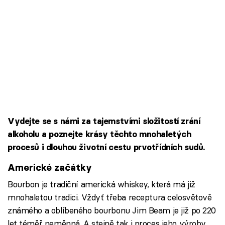
Vydejte se s námi za tajemstvími složitostí zrání
alkoholu a poznejte krásy těchto mnohaletých
procesů i dlouhou životní cestu prvotřídních sudů.
Americké začátky
Bourbon je tradiční americká whiskey, která má již
mnohaletou tradici. Vždyť třeba receptura celosvětově
známého a oblíbeného bourbonu Jim Beam je již po 220
let téměř neměnná. A stejně tak i proces jeho výroby.