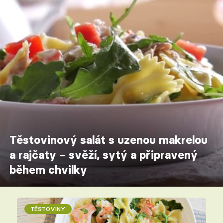
Těstovinový salát s uzenou makrelou
a rajčaty – svěží, sytý a připravený
během chvilky
TĚSTOVINY