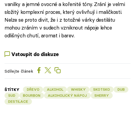
vanilky a jemné ovocné a kořenité tóny. Zrání je velmi
složitý komplexní proces, který ovlivňují i maličkosti.
Nelze se proto divit, že i z totožné várky destilátu
mohou zráním v sudech vzniknout nápoje lehce
odlišných chutí, aromat i barev.
Vstoupit do diskuze
Sdílejte článek
ŠTÍTKY
DŘEVO
ALKOHOL
WHISKY
SKOTSKO
DUB
SUD
BOURBON
ALKOHOLICKÝ NÁPOJ
SHERRY
DESTILACE