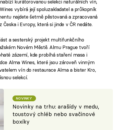
nabízí kurátorovanou selekci naturálních vín,
Wines vybírá její spoluzakladatel a průkopník
imentu najdete šetrně pěstovaná a zpracovaná
 Česka i Evropy, která si jinde v ČR nedáte.
ást a sesterský projekt multifunkčního
ažském Novém Městě. Almu Prague tvoří
ohaté zázemí, kde probíhá staření masa i
dce Alma Wines, které jsou zároveň vinným
telem vín do restaurace Alma a bister Kro,
ísnou selekcí.
NOVINKY
Novinky na trhu: arašídy v medu,
toustový chléb nebo svačinové
boxíky