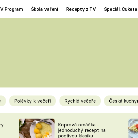
V Program
Škola vaření
Recepty z TV
Speciál: Cuketa
Polévky
Saláty
ČESKÁ KLASIKA
TĚSTOVIN
SILNÉ VÝVARY
SLADKÉ
KRÉMOVÉ
BEZMASÁ J
e
Polévky k večeři
Rychlé večeře
Česká kuchy
y
Tipy a triky
Novink
zy
Koprová omáčka -
jednoduchý recept na
poctivou klasiku
KAM ZA JÍDLEM
BLOG