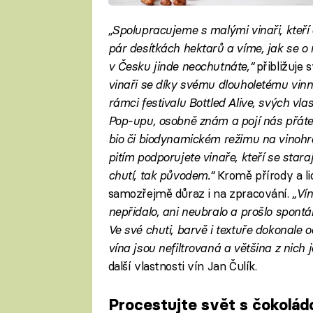
„Spolupracujeme s malými vinaři, kteří
pár desítkách hektarů a víme, jak se o 
v Česku jinde neochutnáte,“
přibližuje 
vinaři se díky svému dlouholetému vinn
rámci festivalu Bottled Alive, svých vl
Pop-upu, osobně znám a pojí nás přátel
bio či biodynamickém režimu na vinohrad
pitím podporujete vinaře, kteří se stara
chutí, tak původem.“
Kromě přírody a lid
samozřejmě důraz i na zpracování.
„Vín
nepřidalo, ani neubralo a prošlo spont
Ve své chuti, barvě i textuře dokonale o
vína jsou nefiltrovaná a většina z nich 
další vlastnosti vín Jan Čulík.
Procestujte svět s čokolád