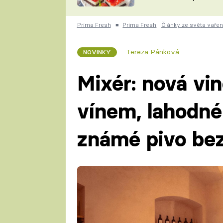
nepotřebujete troubu
ZDENĚK
ČESKO NA TALÍŘI
POHLREICH
Prima Fresh
■
Prima Fresh
Články ze světa vařen
KAROLÍNA,
JAROSLAV SAPÍK
DOMÁCÍ
Tereza Pánková
NOVINKY
KUCHAŘKA
KAROLÍNA
KAMBERSKÁ
Mixér: nová vi
vínem, lahodné
známé pivo bez