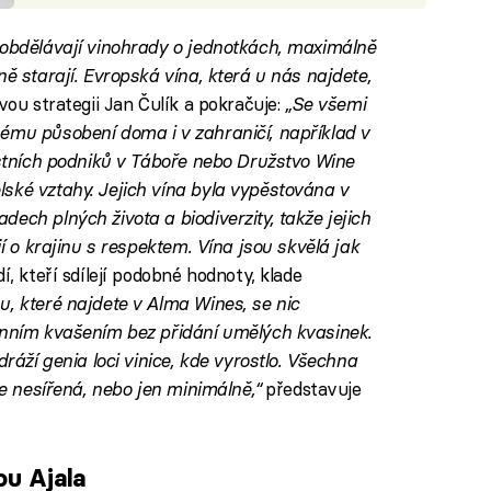
 obdělávají vinohrady o jednotkách, maximálně
ně starají. Evropská vína, která u nás najdete,
svou strategii Jan Čulík a pokračuje:
„Se všemi
ému působení doma i v zahraničí, například v
astních podniků v Táboře nebo Družstvo Wine
ské vztahy. Jejich vína byla vypěstována v
ech plných života a biodiverzity, takže jejich
jí o krajinu s respektem. Vína jsou skvělá jak
í, kteří sdílejí podobné hodnoty, klade
u, které najdete v Alma Wines, se nic
ánním kvašením bez přidání umělých kvasinek.
dráží genia loci vinice, kde vyrostlo. Všechna
je nesířená, nebo jen minimálně,“
představuje
ou Ajala