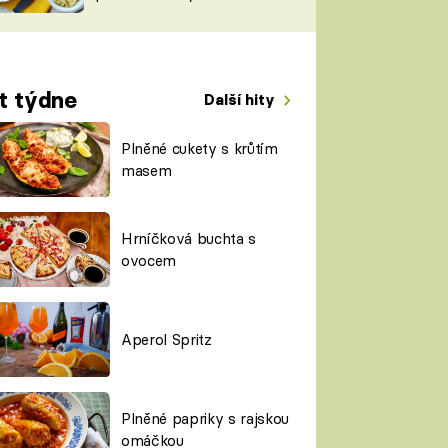
TORKY
ESH
t týdne
Další hity
Plněné cukety s krůtím
masem
Hrníčková buchta s
ovocem
Aperol Spritz
Plněné papriky s rajskou
omáčkou