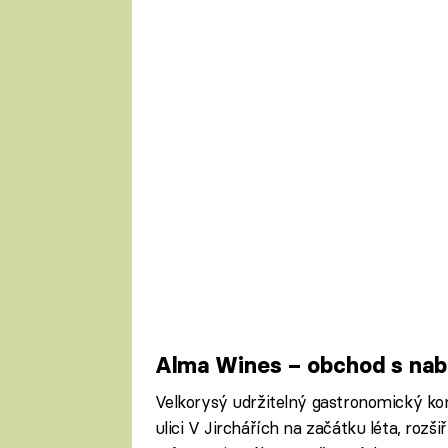
Alma Wines – obchod s nabí
Velkorysý udržitelný gastronomický ko
ulici V Jirchářích na začátku léta, rozš