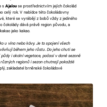
e s
se prostřednictvím jejích čokolád
Ajalou
o celý rok. V nabídce této čokoládovny
ové, které se vyrábějí z bobů vždy z jediného
 do čokolády dává právě region původu, a
 kakao jako kakao.
ko u vína nebo kávy. Je to spojení všech
vlivňují během jeho růstu. Do jeho chuti se
 půdy i okolní vegetace, počasí v dané sezoně
 různých regionů i sezon chutnají pokaždé
plý, zakladatel brněnské čokoládové