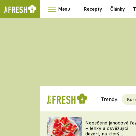
Menu
Recepty
Články
T
Oblíbené
Přílohy
recepty
HRANOLKY
HOUBY
KNEDLÍKY
DÝNĚ
KAŠE
RYCHLOVKY
Trendy:
Kuř
Populární
Videorecept
Nepečené jahodové ře
– lehký a osvěžující
kuchaři
dezert, na který
TEĎ VAŘÍ ŠÉF!