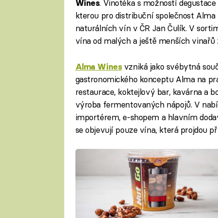
. Vinotéka s možností degustace 
Wines
kterou pro distribuční společnost Alma 
naturálních vín v ČR Jan Čulík. V sort
vína od malých a ještě menších vinařů z
vzniká jako svébytná souč
Alma Wines
gastronomického konceptu Alma na pr
restaurace, koktejlový bar, kavárna a b
výroba fermentovaných nápojů. V nabí
importérem, e-shopem a hlavním dodava
se objevují pouze vína, která projdou př