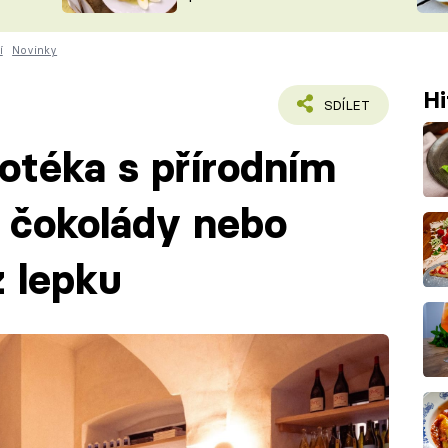
ŠÉFREDAK
VYCHYTÁVKY
í
Novinky
SOUTĚŽ FR
NA NÁKUPECH
ČASOPIS
Hi
SDÍLET
notéka s přírodním
 čokolády nebo
 lepku