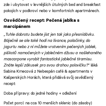
zde i ubytovat v levnějších útulných bed and breakfast
pokojích v podkroví nebo v komfortních apartmánech.
Osvědčený recept: Pečená jablka s
marcipánem
„
Tuhle dobrotu budete jíst jen tak jako přesnídávku.
Báječně se ale také hodí na lívance, palačinky, do
jogurtu nebo z ní můžete vrstvením pečených jablek,
piškotů namočených v jablečném džusu a našlehaného
mascarpone vyrobit fantastické jablečné tiramisu.
Znáte lepší zákusek pro svou drahou polovičku?
“ láká
Sabina Kmecová z Nebespán café & apartments v
Kašperských Horách, která přidává svůj osvědčený
recept:
Doba přípravy: do jedné hodiny + odležení
Počet porcí: na cca 10 menších sklenic (do zásoby)