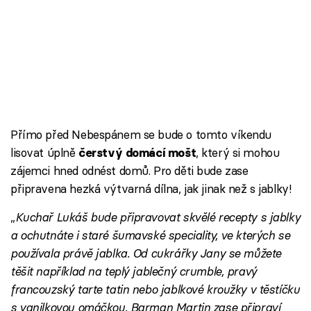
Přímo před Nebespánem se bude o tomto víkendu
lisovat úplně
, který si mohou
čerstvý domácí mošt
zájemci hned odnést domů. Pro děti bude zase
připravena hezká výtvarná dílna, jak jinak než s jablky!
„
Kuchař Lukáš bude připravovat skvělé recepty s jablky
a ochutnáte i staré šumavské speciality, ve kterých se
používala právě jablka. Od cukrářky Jany se můžete
těšit například na teplý jablečný crumble, pravý
francouzský tarte tatin nebo jablkové kroužky v těstíčku
s vanilkovou omáčkou. Barman Martin zase připraví