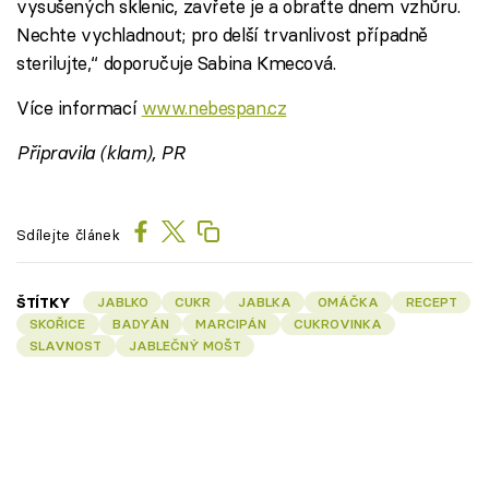
vysušených sklenic, zavřete je a obraťte dnem vzhůru.
Nechte vychladnout; pro delší trvanlivost případně
sterilujte,“ doporučuje Sabina Kmecová.
Více informací
www.nebespan.cz
Připravila (klam), PR
Sdílejte článek
ŠTÍTKY
JABLKO
CUKR
JABLKA
OMÁČKA
RECEPT
SKOŘICE
BADYÁN
MARCIPÁN
CUKROVINKA
SLAVNOST
JABLEČNÝ MOŠT