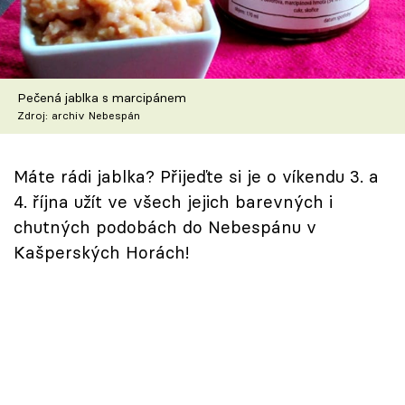
Škola vaření
Recepty z TV
Pečená jablka s marcipánem
Speciál: Cuketa
Zdroj: archiv Nebespán
Těhotnej kuchař
Máte rádi jablka? Přijeďte si je o víkendu 3. a
Sledujte prima+
4. října užít ve všech jejich barevných i
chutných podobách do Nebespánu v
Přihlášení
Kašperských Horách!
Sledujte nás