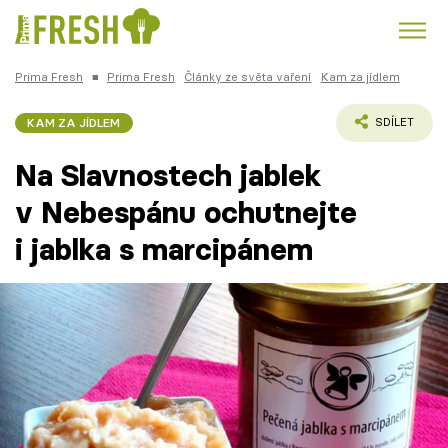
Prima Fresh
■
Prima Fresh
Články ze světa vaření
Kam za jídlem
Kuře
Polévky k večeři
Rychlé večeře
Trendy:
KAM ZA JÍDLEM
SDÍLET
Česká kuchyně
Čokoláda
Na Slavnostech jablek
v Nebespánu ochutnejte
i jablka s marcipánem
Témata
Recepty
Články
TV Program