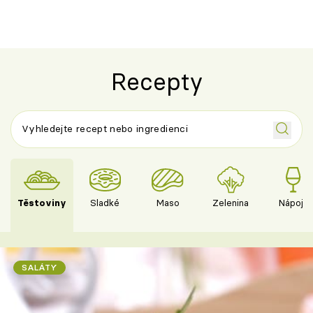
Recepty
Těstoviny
Sladké
Maso
Zelenina
Nápoje
SALÁTY