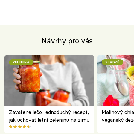
Návrhy pro vás
ZELENINA
SLADKÉ
Zavařené lečo: jednoduchý recept,
Malinový chi
jak uchovat letní zeleninu na zimu
veganský dez
ořechů