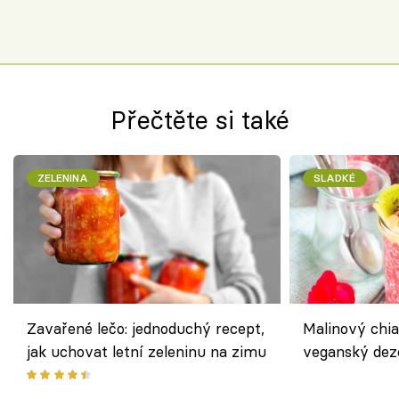
Přečtěte si také
ZELENINA
SLADKÉ
Zavařené lečo: jednoduchý recept,
Malinový chi
jak uchovat letní zeleninu na zimu
veganský dez
ořechů