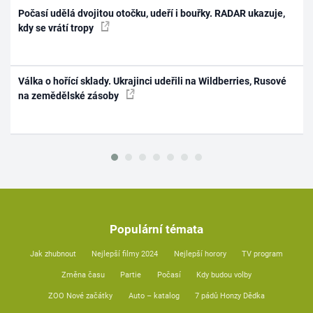
Počasí udělá dvojitou otočku, udeří i bouřky. RADAR ukazuje,
kdy se vrátí tropy
Válka o hořící sklady. Ukrajinci udeřili na Wildberries, Rusové
na zemědělské zásoby
Populární témata
Jak zhubnout
Nejlepší filmy 2024
Nejlepší horory
TV program
Změna času
Partie
Počasí
Kdy budou volby
ZOO Nové začátky
Auto – katalog
7 pádů Honzy Dědka