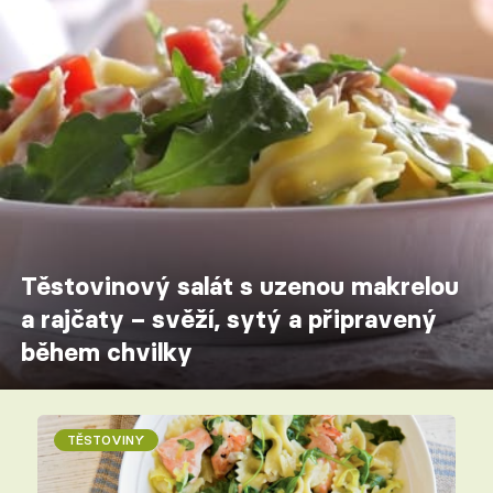
Těstovinový salát s uzenou makrelou
a rajčaty – svěží, sytý a připravený
během chvilky
TĚSTOVINY