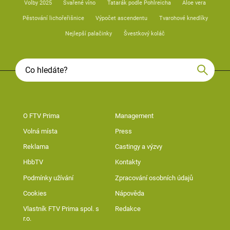
Volby 2025
Svařené víno
Tatarák podle Pohlreicha
Aloe vera
Pěstování lichořeřišnice
Výpočet ascendentu
Tvarohové knedlíky
Nejlepší palačinky
Švestkový koláč
O FTV Prima
Management
Volná místa
Press
Reklama
Castingy a výzvy
HbbTV
Kontakty
Podmínky užívání
Zpracování osobních údajů
Cookies
Nápověda
Vlastník FTV Prima spol. s
Redakce
r.o.