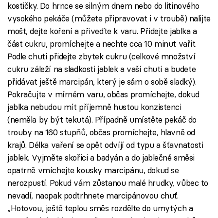
kostičky. Do hrnce se silným dnem nebo do litinového
vysokého pekáče (můžete připravovat i v troubě) nalijte
mošt, dejte koření a přiveďte k varu. Přidejte jablka a
část cukru, promíchejte a nechte cca 10 minut vařit.
Podle chuti přidejte zbytek cukru (celkové množství
cukru záleží na sladkosti jablek a vaší chuti a budete
přidávat ještě marcipán, který je sám o sobě sladký).
Pokračujte v mírném varu, občas promíchejte, dokud
jablka nebudou mít příjemně hustou konzistenci
(neměla by být tekutá). Případně umístěte pekáč do
trouby na 160 stupňů, občas promíchejte, hlavně od
krajů. Délka vaření se opět odvíjí od typu a šťavnatosti
jablek. Vyjměte skořici a badyán a do jablečné směsi
opatrně vmíchejte kousky marcipánu, dokud se
nerozpustí. Pokud vám zůstanou malé hrudky, vůbec to
nevadí, naopak podtrhnete marcipánovou chuť.
„Hotovou, ještě teplou směs rozdělte do umytých a