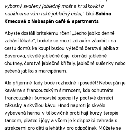
výborný svařený jablečný mošt s hruškovicí a
nabídneme vám také jablečný cider,
“ láká
Sabina
.
Kmecová z Nebespán café & apartments
Abyste dostáli britskému rčení „Jedno jablko denně
zahání lékaře“, budete se moct zdravím zásobit i na
cestu domů: ke koupi budou výtečná čerstvá jablka z
Bavorova, skvělé jablečné čaje, domácí jablečné
chutney, čerstvé jablečné křížaly, jablečné sušenky nebo
pečená jablka s marcipánem.
Ale příjemné tady bude rozhodně i posedět! Nebespán je
kavárna s francouzským šmrncem, kde ochutnáte
francouzské i šumavské speciality, poctivé domácí
zákusky a skvělou kávu. Hned naproti je skvěle
vybavená herna, v tělocvičně probíhají kurzy terapie
tancem, pilates i jógy a všem je k dispozici zahrada s
atrakcemi pro děti a lehátky pro odpočinek. Můžete se