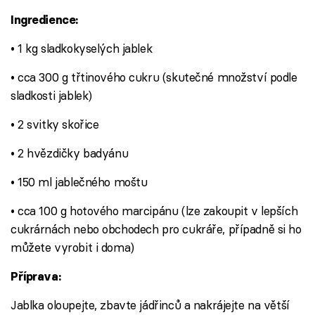
Ingredience:
• 1 kg sladkokyselých jablek
• cca 300 g třtinového cukru (skutečné množství podle
sladkosti jablek)
• 2 svitky skořice
• 2 hvězdičky badyánu
• 150 ml jablečného moštu
• cca 100 g hotového marcipánu (lze zakoupit v lepších
cukrárnách nebo obchodech pro cukráře, případně si ho
můžete vyrobit i doma)
Příprava:
Jablka oloupejte, zbavte jádřinců a nakrájejte na větší