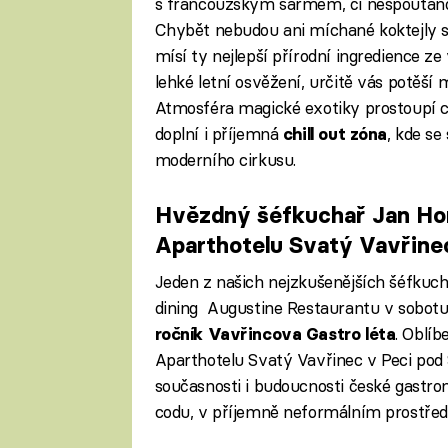
s francouzským šarmem, či nespoutano
Chybět nebudou ani míchané koktejly s
mísí ty nejlepší přírodní ingredience z
lehké letní osvěžení, určitě vás potěší
Atmosféra magické exotiky prostoupí c
doplní i příjemná
, kde s
chill out zóna
moderního cirkusu.
Hvězdný šéfkuchař Jan Hor
Aparthotelu Svatý Vavřine
Jeden z našich nejzkušenějších šéfkuc
dining Augustine Restaurantu v sobo
. Oblíb
ročník Vavřincova Gastro léta
Aparthotelu Svatý Vavřinec v Peci pod
současnosti i budoucnosti české gastro
codu, v příjemně neformálním prostředí