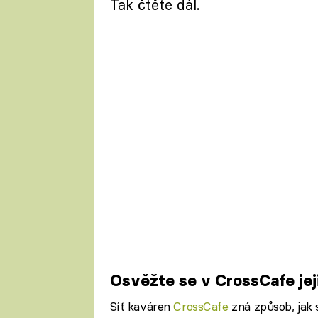
Tak čtěte dál.
Osvěžte se v CrossCafe jej
Síť kaváren
CrossCafe
zná způsob, jak s