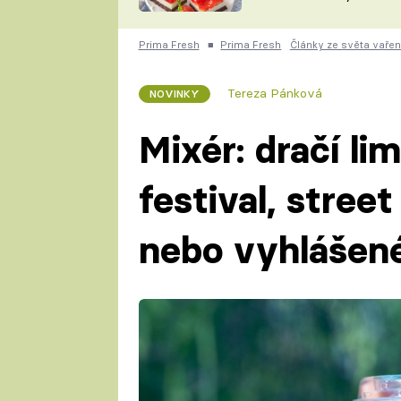
nepotřebujete troubu
ZDENĚK
ČESKO NA TALÍŘI
POHLREICH
Prima Fresh
■
Prima Fresh
Články ze světa vařen
KAROLÍNA,
JAROSLAV SAPÍK
DOMÁCÍ
Tereza Pánková
NOVINKY
KUCHAŘKA
KAROLÍNA
KAMBERSKÁ
Mixér: dračí li
festival, stree
nebo vyhlášené