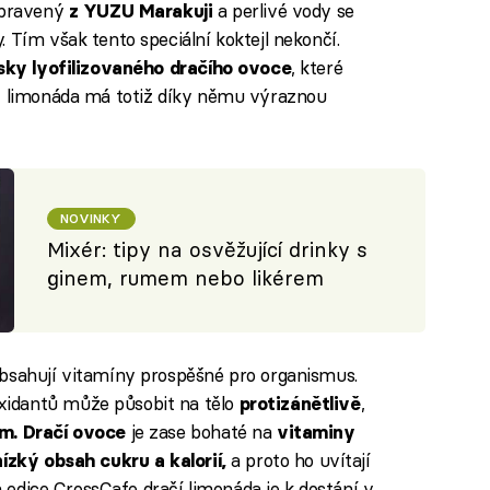
řipravený
a perlivé vody se
z YUZU Marakuji
 Tím však tento speciální koktejl nekončí.
, které
sky lyofilizovaného dračího ovoce
 – limonáda má totiž díky němu výraznou
NOVINKY
Mixér: tipy na osvěžující drinky s
ginem, rumem nebo likérem
obsahují vitamíny prospěšné pro organismus.
idantů může působit na tělo
,
protizánětlivě
je zase bohaté na
m.
Dračí ovoce
vitaminy
a proto ho uvítají
nízký obsah cukru a kalorií,
ná edice CrossCafe dračí limonáda je k dostání v