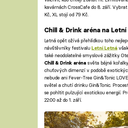
kavárnách CrossCafe do 8. září. Vybrat l
Kč, XL stojí od 79 Kč.
Chill & Drink aréna na Letní
Letná opět ožívá přehlídkou toho nejlep
návštěvníky festivalu
však
Letní Letná
také neodolatelné smyslové zážitky. Ot
světa bájné kořalk
Chill & Drink aréna
chuťových dimenzí v podobě exotických d
nebude ani Fever-Tree Gin&Tonic LOVE 
světel a chutí drinku Gin&Tonic. Proce
se pohltit pulzující exotickou energií.
22:00 až do 1. září.