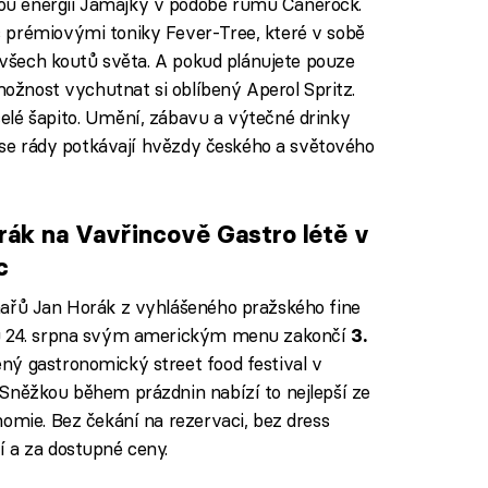
u energii Jamajky v podobě rumu Canerock.
 prémiovými toniky Fever-Tree, které v sobě
e všech koutů světa. A pokud plánujete pouze
 možnost vychutnat si oblíbený Aperol Spritz.
elé šapito. Umění, zábavu a výtečné drinky
e se rády potkávají hvězdy českého a světového
ák na Vavřincově Gastro létě v
c
hařů Jan Horák z vyhlášeného pražského fine
tu 24. srpna svým americkým menu zakončí
3.
ený gastronomický street food festival v
 Sněžkou během prázdnin nabízí to nejlepší ze
nomie. Bez čekání na rezervaci, bez dress
 a za dostupné ceny.