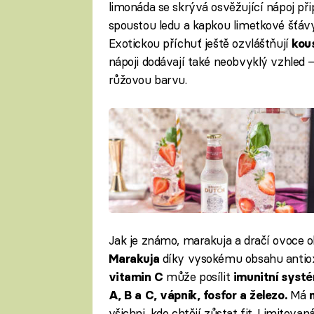
limonáda se skrývá osvěžující nápoj p
spoustou ledu a kapkou limetkové šťávy.
Exotickou příchuť ještě ozvláštňují
kou
nápoji dodávají také neobvyklý vzhled
růžovou barvu.
Jak je známo, marakuja a dračí ovoce 
díky vysokému obsahu antiox
Marakuja
může posílit
vitamin C
imunitní systé
Má
A, B a C, vápník, fosfor a železo.
všichni, kdo chtějí zůstat fit. Limitova