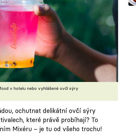
et food v hotelu nebo vyhlášené ovčí sýry
dou, ochutnat delikátní ovčí sýry
stivalech, které právě probíhají? To
ím Mixéru – je tu od všeho trochu!