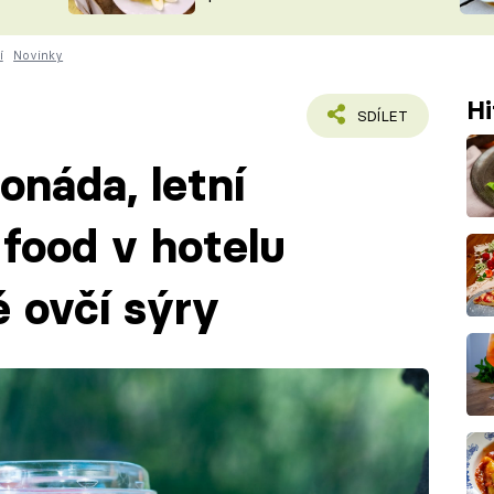
ŠÉFREDAK
VYCHYTÁVKY
í
Novinky
SOUTĚŽ FR
NA NÁKUPECH
ČASOPIS
Hi
SDÍLET
monáda, letní
t food v hotelu
 ovčí sýry