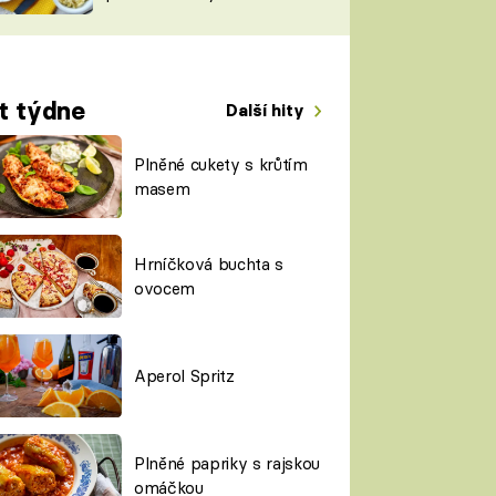
TORKY
ESH
t týdne
Další hity
Plněné cukety s krůtím
masem
Hrníčková buchta s
ovocem
Aperol Spritz
Plněné papriky s rajskou
omáčkou