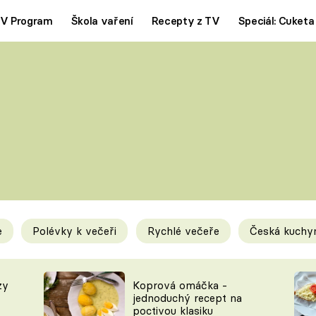
V Program
Škola vaření
Recepty z TV
Speciál: Cuketa
Polévky
Saláty
ČESKÁ KLASIKA
TĚSTOVIN
SILNÉ VÝVARY
SLADKÉ
KRÉMOVÉ
BEZMASÁ J
e
Polévky k večeři
Rychlé večeře
Česká kuchy
y
Tipy a triky
Novink
zy
Koprová omáčka -
jednoduchý recept na
poctivou klasiku
KAM ZA JÍDLEM
BLOG