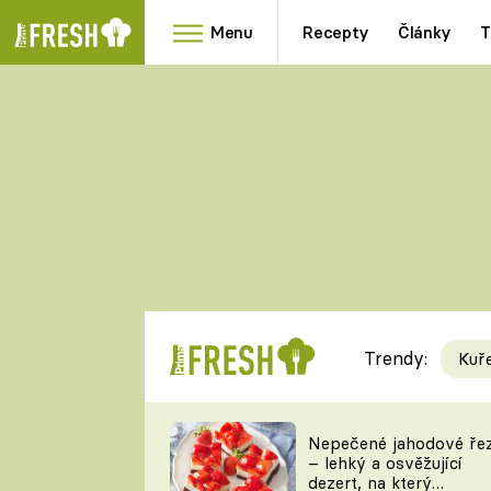
Menu
Recepty
Články
T
Oblíbené
Přílohy
recepty
HRANOLKY
HOUBY
KNEDLÍKY
DÝNĚ
KAŠE
RYCHLOVKY
Trendy:
Kuř
Populární
Videorecept
Nepečené jahodové ře
– lehký a osvěžující
kuchaři
dezert, na který
TEĎ VAŘÍ ŠÉF!