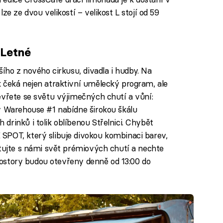
ze ze dvou velikostí – velikost L stojí od 59
 Letné
šího z nového cirkusu, divadla i hudby. Na
 čeká nejen atraktivní umělecký program, ale
evřete se světu výjimečných chutí a vůní:
y Warehouse #1 nabídne širokou škálu
rinků i tolik oblíbenou Střelnici. Chybět
SPOT, který slibuje divokou kombinaci barev,
stujte s námi svět prémiových chutí a nechte
 Prostory budou otevřeny denně od 13:00 do