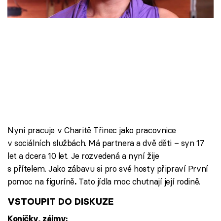
Škola vaření
Recepty z TV
Speciál: Cuketa
Těhotnej kuchař
Sledujte prima+
Nyní pracuje v Charitě Třinec jako pracovnice
Přihlášení
v sociálních službách. Má partnera a dvě děti – syn 17
let a dcera 10 let. Je rozvedená a nyní žije
s přítelem. Jako zábavu si pro své hosty připraví První
Sledujte nás
pomoc na figuríně
Tato jídla moc chutnají její rodině.
.
VSTOUPIT DO DISKUZE
Koníčky, zájmy: