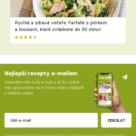
Rychlá a zdravá večeře: Farfalle s pórkem
a lososem, které zvládnete do 30 minut
Nejlepší recepty e-mailem
Zanechte nám svůj e-mail a až 5x týdně
vás upozorníme na to nejnovější a nejlepší
z našeho webu.
ODESLAT
Odesláním formuláře souhlasíte s
podmínkami zpracování osobních