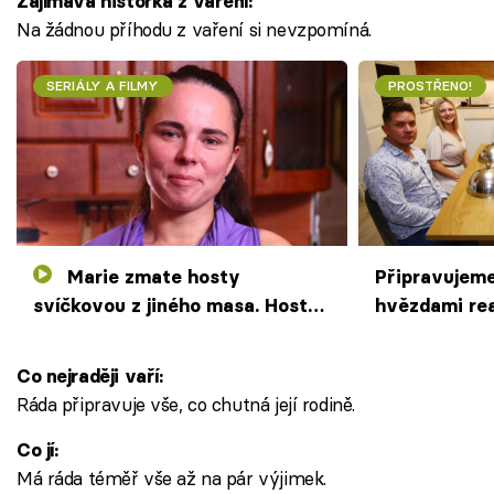
Zajímavá historka z vaření:
Na žádnou příhodu z vaření si nevzpomíná.
SERIÁLY A FILMY
PROSTŘENO!
Marie zmate hosty
Připravujeme
svíčkovou z jiného masa. Hosté
hvězdami re
si vyzkoušejí dýchání z úst do
úst
Co nejraději vaří:
Ráda připravuje vše, co chutná její rodině.
Co jí:
Má ráda téměř vše až na pár výjimek.