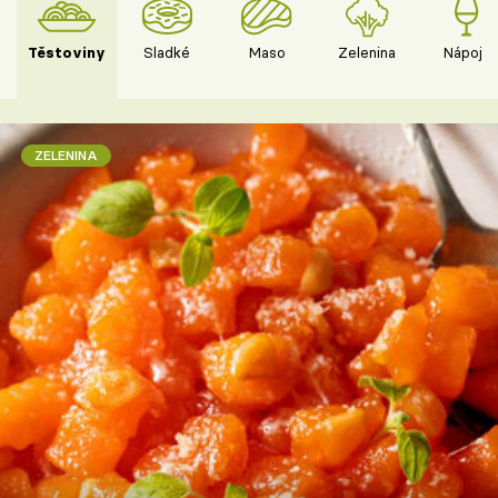
Těstoviny
Sladké
Maso
Zelenina
Nápoje
ZELENINA