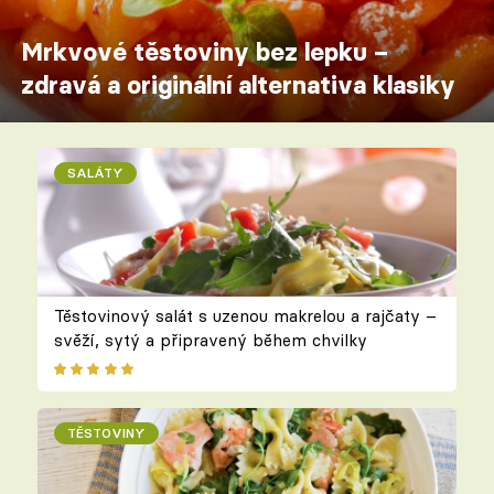
Mrkvové těstoviny bez lepku –
zdravá a originální alternativa klasiky
SALÁTY
Těstovinový salát s uzenou makrelou a rajčaty –
svěží, sytý a připravený během chvilky
TĚSTOVINY