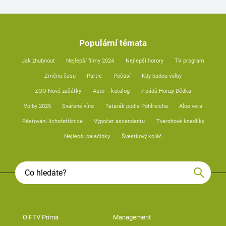
Populární témata
Jak zhubnout
Nejlepší filmy 2024
Nejlepší horory
TV program
Změna času
Partie
Počasí
Kdy budou volby
ZOO Nové začátky
Auto – katalog
7 pádů Honzy Dědka
Volby 2025
Svařené víno
Tatarák podle Pohlreicha
Aloe vera
Pěstování lichořeřišnice
Výpočet ascendentu
Tvarohové knedlíky
Nejlepší palačinky
Švestkový koláč
O FTV Prima
Management