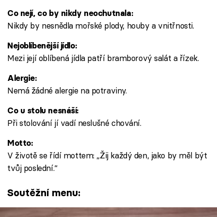
Co nejí, co by nikdy neochutnala:
Nikdy by nesnědla mořské plody, houby a vnitřnosti.
Nejoblíbenější jídlo:
Mezi její oblíbená jídla patří bramborový salát a řízek.
Alergie:
Nemá žádné alergie na potraviny.
Co u stolu nesnáší:
Při stolování jí vadí neslušné chování.
Motto:
V životě se řídí mottem: „Žij každý den, jako by měl být
tvůj poslední.“
Soutěžní menu: