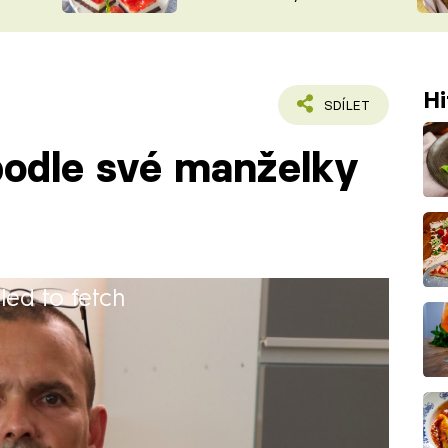
nepotřebujete troubu
ŠÉFREDAK
VYCHYTÁVKY
SOUTĚŽ FR
NA NÁKUPECH
ČASOPIS
Hi
SDÍLET
podle své manželky
iled to fetch
 Studoval střední odborné učiliště obor
akvedoucí a řidič nákladního vozu.