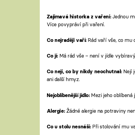
vytkne špinavý příbor
Jednou mus
Zajímavá historka z vaření:
Více povypráví při vaření.
Rád vaří vše, co mu 
Co nejraději vaří:
Má rád vše – není v jídle vybíravý
Co jí:
Nejí 
Co nejí, co by nikdy neochutnal:
ani další hmyz.
Mezi jeho oblíbená j
Nejoblíbenější jídlo:
Žádné alergie na potraviny ne
Alergie:
Při stolování mu v
Co u stolu nesnáší: