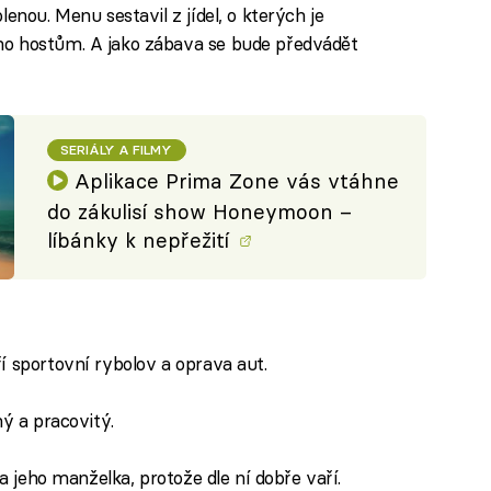
enou. Menu sestavil z jídel, o kterých je
ho hostům. A jako zábava se bude předvádět
SERIÁLY A FILMY
Aplikace Prima Zone vás vtáhne
do zákulisí show Honeymoon –
líbánky k nepřežití
í sportovní rybolov a oprava aut.
ný a pracovitý.
a jeho manželka, protože dle ní dobře vaří.