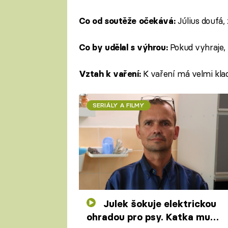
Július doufá, 
Co od soutěže očekává:
Pokud vyhraje, 
Co by udělal s výhrou:
K vaření má velmi kla
Vztah k vaření:
SERIÁLY A FILMY
Julek šokuje elektrickou
ohradou pro psy. Katka mu