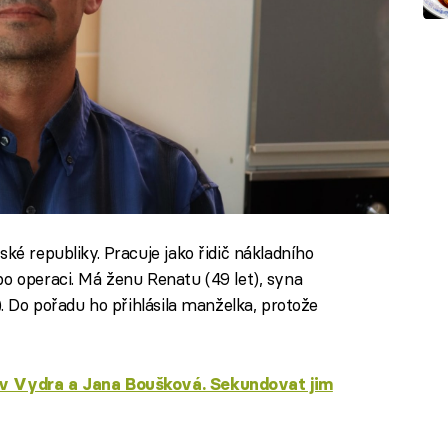
ké republiky. Pracuje jako řidič nákladního
po operaci. Má ženu Renatu (49 let), syna
). Do pořadu ho přihlásila manželka, protože
av Vydra a Jana Boušková. Sekundovat jim