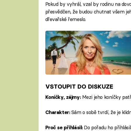
Pokud by vyhrál, vzal by rodinu na dovol
přesvědčen, že budou chutnat všem je
dřevařské řemeslo.
VSTOUPIT DO DISKUZE
Mezi jeho koníčky patř
Koníčky, zájmy:
Sám o sobě tvrdí, že je klid
Charakter:
Do pořadu ho přihlásil
Proč se přihlásil: