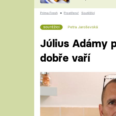
skvělý způsob, jak
ZDENĚK
zpracovat přerostlé
ČESKO NA TALÍŘI
cukety
POHLREICH
Prima Fresh
■
Prostřeno!
Soutěžící
KAROLÍNA,
JAROSLAV SAPÍK
DOMÁCÍ
Petra Jaroševská
SOUTĚŽÍCÍ
KUCHAŘKA
KAROLÍNA
KAMBERSKÁ
Július Adámy 
dobře vaří
Fa
Július se narodil na Slovensku.
kuchař-číšník. Pracoval jako vl