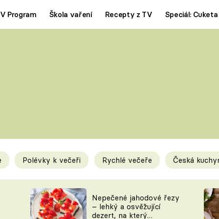
V Program
Škola vaření
Recepty z TV
Speciál: Cuketa
Polévky
Saláty
ČESKÁ KLASIKA
TĚSTOVIN
SILNÉ VÝVARY
SLADKÉ
KRÉMOVÉ
BEZMASÁ J
e
Polévky k večeři
Rychlé večeře
Česká kuchy
y
Tipy a triky
Novink
Nepečené jahodové řezy
– lehký a osvěžující
dezert, na který
KAM ZA JÍDLEM
BLOG