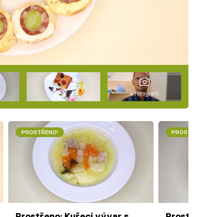
5 fotografií
PROSTŘENO!
PROSTŘENO!
Prostřeno: Kuřecí vývar s
Prostřeno: