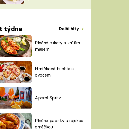
TORKY
ESH
t týdne
Další hity
Plněné cukety s krůtím
masem
Hrníčková buchta s
ovocem
Aperol Spritz
Plněné papriky s rajskou
omáčkou