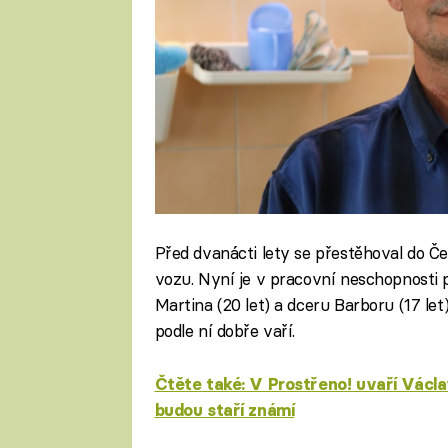
Před dvanácti lety se přestěhoval do Čes
vozu. Nyní je v pracovní neschopnosti 
Martina (20 let) a dceru Barboru (17 let
podle ní dobře vaří.
Čtěte také: V Prostřeno! uvaří Václ
budou staří známí