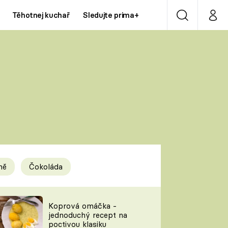
Těhotnej kuchař
Sledujte prima+
Vyhledávání
Můj p
Prima+
Y
CNN Prima NEWS
Prima ZOOM
ÍDLA
Prima LIVING
Prima Ženy
ně
Čokoláda
Prima LAJK
y
Koprová omáčka -
jednoduchý recept na
Sledujte nás
poctivou klasiku