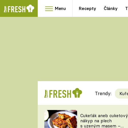
Menu
Recepty
Články
T
Oblíbené
Přílohy
recepty
HRANOLKY
HOUBY
KNEDLÍKY
DÝNĚ
KAŠE
RYCHLOVKY
Trendy:
Kuř
Populární
Videorecept
Cukeťák aneb cuketový
nákyp na plech
kuchaři
s uzeným masem –
TEĎ VAŘÍ ŠÉF!