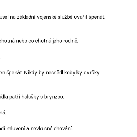
soupeře poznámkami
el na základní vojenské službě uvařit špenát.
chutná nebo co chutná jeho rodině.
.
jen špenát. Nikdy by nesnědl kobylky, cvrčky
ídla patří halušky s brynzou.
má.
adí mluvení a nevkusné chování.