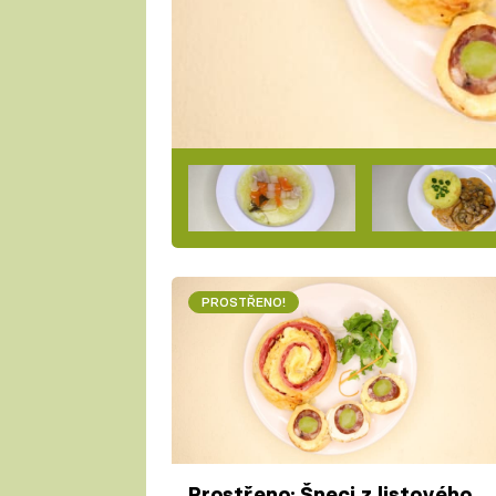
PROSTŘENO!
Prostřeno: Šneci z listového