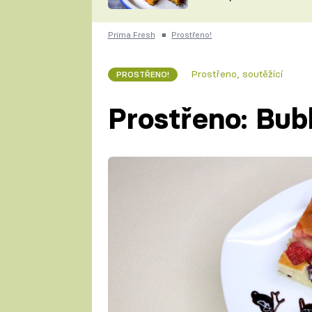
skvělý způsob, jak
ZDENĚK
zpracovat přerostlé
ČESKO NA TALÍŘI
cukety
POHLREICH
Prima Fresh
■
Prostřeno!
KAROLÍNA,
JAROSLAV SAPÍK
DOMÁCÍ
Prostřeno, soutěžící
PROSTŘENO!
KUCHAŘKA
KAROLÍNA
KAMBERSKÁ
Prostřeno: Bub