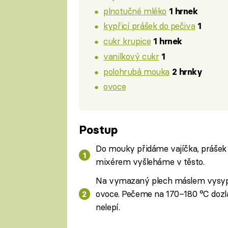
plnotučné mléko
1 hrnek
kypřicí prášek do pečiva
1
cukr krupice
1 hrnek
vanilkový cukr
1
polohrubá mouka
2 hrnky
ovoce
Postup
Do mouky přidáme vajíčka, prášek d
mixérem vyšleháme v těsto.
Na vymazaný plech máslem vysyp
ovoce. Pečeme na 170–180 °C dozlat
nelepí.