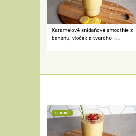
Karamelové snídaňové smoothie z
banánu, vloček a tvarohu –
snídaně do skleničky
SLADKÉ