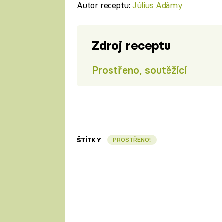
Autor receptu:
Július Adámy
Zdroj receptu
Prostřeno, soutěžící
ŠTÍTKY
PROSTŘENO!