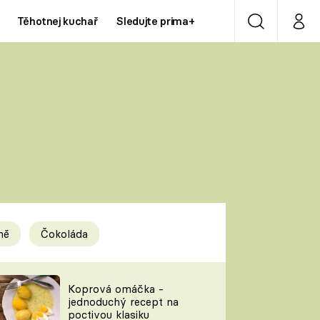
Těhotnej kuchař
Sledujte prima+
Vyhledávání
Můj p
Prima+
Y
CNN Prima NEWS
Prima ZOOM
ÍDLA
Prima LIVING
Prima Ženy
ně
Čokoláda
Prima LAJK
y
Koprová omáčka -
jednoduchý recept na
Sledujte nás
poctivou klasiku