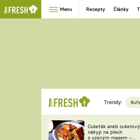
Menu
Recepty
Články
T
Oblíbené
Přílohy
recepty
HRANOLKY
HOUBY
KNEDLÍKY
DÝNĚ
KAŠE
RYCHLOVKY
Trendy:
Kuř
Populární
Videorecept
Cukeťák aneb cuketový
nákyp na plech
kuchaři
s uzeným masem –
TEĎ VAŘÍ ŠÉF!