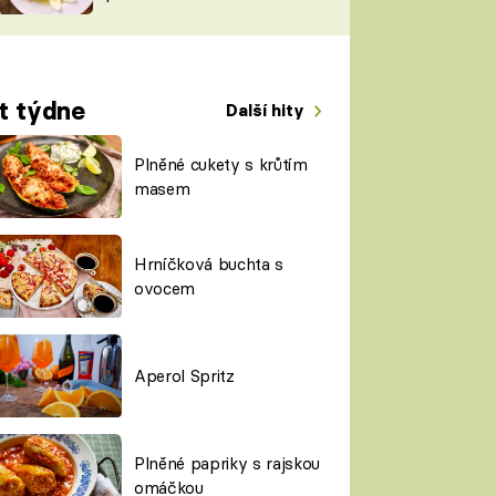
TORKY
ESH
t týdne
Další hity
Plněné cukety s krůtím
masem
Hrníčková buchta s
ovocem
Aperol Spritz
Plněné papriky s rajskou
omáčkou