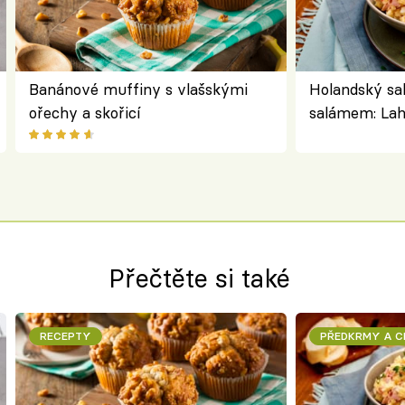
Banánové muffiny s vlašskými
Holandský sa
ořechy a skořicí
salámem: Lah
klasika, kter
jako dřív
Přečtěte si také
RECEPTY
PŘEDKRMY A 