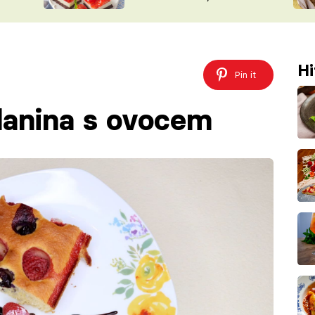
nepotřebujete troubu
ŠÉFREDAK
VYCHYTÁVKY
SOUTĚŽ FR
NA NÁKUPECH
ČASOPIS
Hi
Pin it
lanina s ovocem