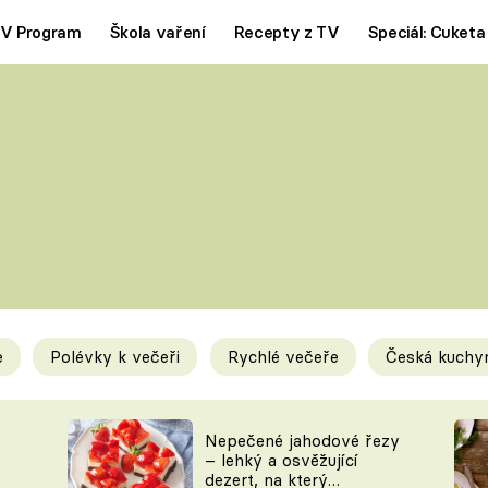
V Program
Škola vaření
Recepty z TV
Speciál: Cuketa
Polévky
Saláty
ČESKÁ KLASIKA
TĚSTOVIN
SILNÉ VÝVARY
SLADKÉ
KRÉMOVÉ
BEZMASÁ J
e
Polévky k večeři
Rychlé večeře
Česká kuchy
y
Tipy a triky
Novink
Nepečené jahodové řezy
– lehký a osvěžující
dezert, na který
KAM ZA JÍDLEM
BLOG