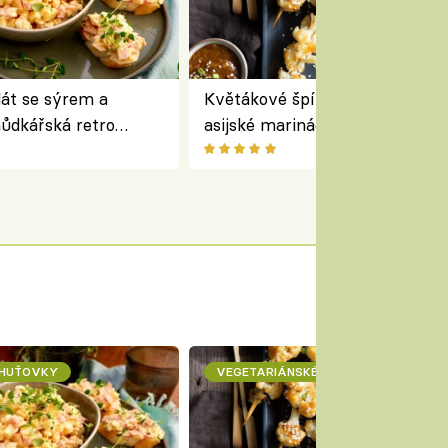
lát se sýrem a
Květákové špízy se sezamem 
ůdkářská retro
asijské marinádě – vegetariáns
á chutná stejně skvěle
chuťovka z grilu
CHUŤOVKY
VEGETARIÁNSKÉ