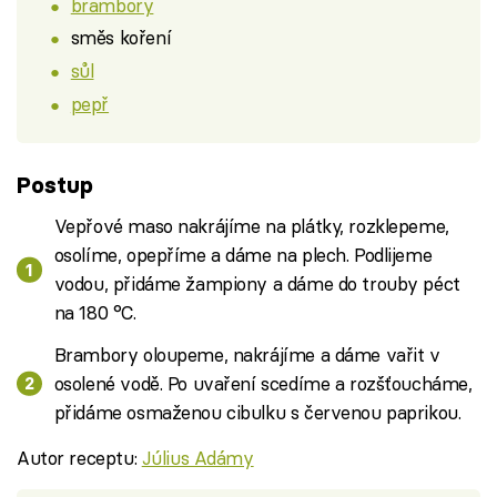
brambory
směs koření
sůl
pepř
Postup
Vepřové maso nakrájíme na plátky, rozklepeme,
osolíme, opepříme a dáme na plech. Podlijeme
vodou, přidáme žampiony a dáme do trouby péct
na 180 °C.
Brambory oloupeme, nakrájíme a dáme vařit v
osolené vodě. Po uvaření scedíme a rozšťoucháme,
přidáme osmaženou cibulku s červenou paprikou.
Autor receptu:
Július Adámy