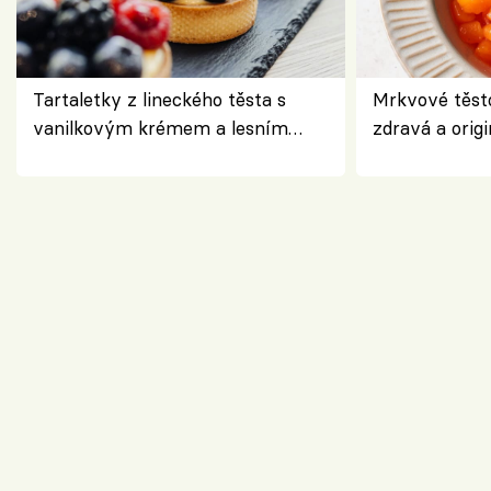
Tartaletky z lineckého těsta s
Mrkvové těst
vanilkovým krémem a lesním
zdravá a origi
ovocem podle Bread Society
klasiky