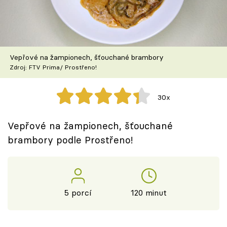
Škola vaření
Recepty z TV
Vepřové na žampionech, šťouchané brambory
Speciál: Cuketa
Zdroj: FTV Prima/ Prostřeno!
Těhotnej kuchař
30x
Sledujte prima+
Vepřové na žampionech, šťouchané
brambory podle Prostřeno!
Přihlášení
Sledujte nás
5 porcí
120 minut