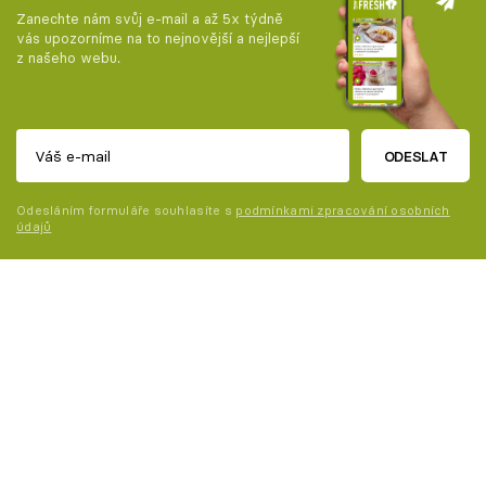
Zanechte nám svůj e-mail a až 5x týdně
vás upozorníme na to nejnovější a nejlepší
z našeho webu.
ODESLAT
Odesláním formuláře souhlasíte s
podmínkami zpracování osobních
údajů