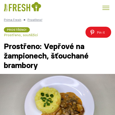
Prima Fresh
■
Prostřeno!
Kuře
Polévky k večeři
Rychlé večeře
Trendy:
PROSTŘENO!
Pin it
Prostřeno, soutěžící
Česká kuchyně
Čokoláda
Prostřeno: Vepřové na
žampionech, šťouchané
brambory
Témata
Recepty
Články
TV Program