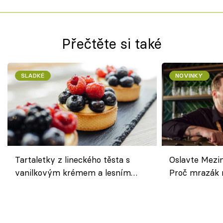
Přečtěte si také
SLADKÉ
NOVINKY
Tartaletky z lineckého těsta s
Oslavte Mezin
vanilkovým krémem a lesním
Proč mrazák n
ovocem podle Bread Society
horku vsadit 