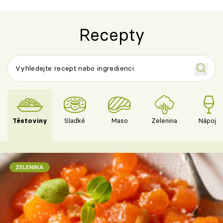
Recepty
Těstoviny
Sladké
Maso
Zelenina
Nápoje
ZELENINA