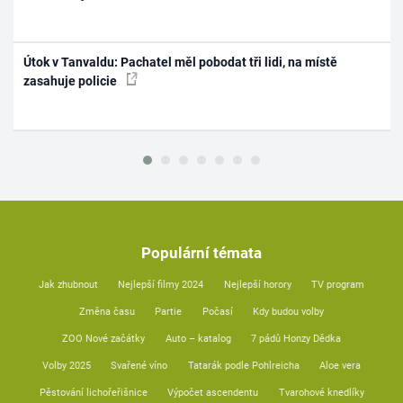
Útok v Tanvaldu: Pachatel měl pobodat tři lidi, na místě
zasahuje policie
Populární témata
Jak zhubnout
Nejlepší filmy 2024
Nejlepší horory
TV program
Změna času
Partie
Počasí
Kdy budou volby
ZOO Nové začátky
Auto – katalog
7 pádů Honzy Dědka
Volby 2025
Svařené víno
Tatarák podle Pohlreicha
Aloe vera
Pěstování lichořeřišnice
Výpočet ascendentu
Tvarohové knedlíky