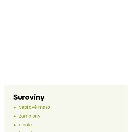
Suroviny
vepřové maso
žampiony
cibule