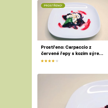
PROSTŘENO!
Prostřeno: Carpaccio z
červené řepy s kozím sýrem
Jana Žampy