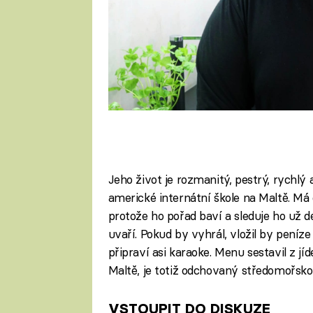
Jeho život je rozmanitý, pestrý, rychlý 
americké internátní škole na Maltě. Má d
protože ho pořad baví a sleduje ho už de
uvaří. Pokud by vyhrál, vložil by peníz
připraví asi karaoke. Menu sestavil z jí
Maltě, je totiž odchovaný středomořsko
VSTOUPIT DO DISKUZE