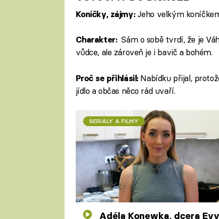
Jeho velkým koníčkem j
Koníčky, zájmy:
Sám o sobě tvrdí, že je Váh
Charakter:
vůdce, ale zároveň je i bavič a bohém.
Nabídku přijal, protož
Proč se přihlásil:
jídlo a občas něco rád uvaří.
SERIÁLY A FILMY
Adéla Konewka, dcera Evy