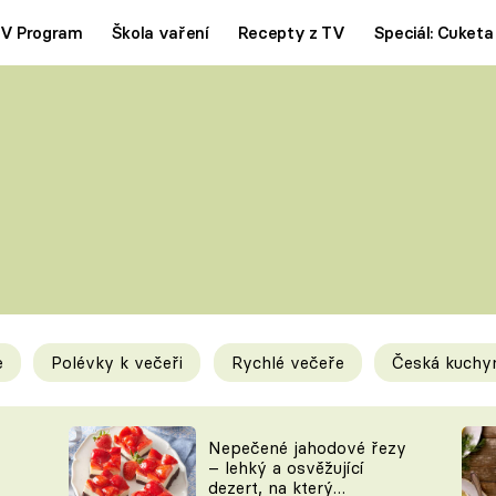
V Program
Škola vaření
Recepty z TV
Speciál: Cuketa
Polévky
Saláty
ČESKÁ KLASIKA
TĚSTOVIN
SILNÉ VÝVARY
SLADKÉ
KRÉMOVÉ
BEZMASÁ J
e
Polévky k večeři
Rychlé večeře
Česká kuchy
y
Tipy a triky
Novink
Nepečené jahodové řezy
– lehký a osvěžující
dezert, na který
KAM ZA JÍDLEM
BLOG