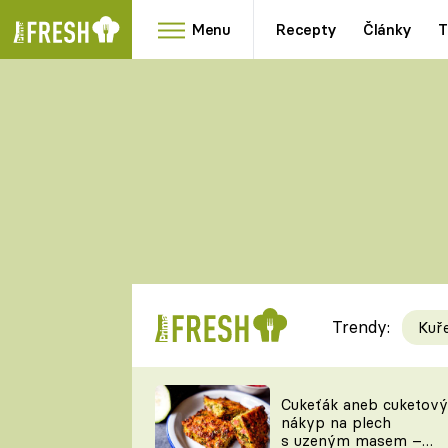
Menu
Recepty
Články
T
Oblíbené
Přílohy
recepty
HRANOLKY
HOUBY
KNEDLÍKY
DÝNĚ
KAŠE
RYCHLOVKY
Trendy:
Kuř
Populární
Videorecept
Cukeťák aneb cuketový
nákyp na plech
kuchaři
s uzeným masem –
TEĎ VAŘÍ ŠÉF!