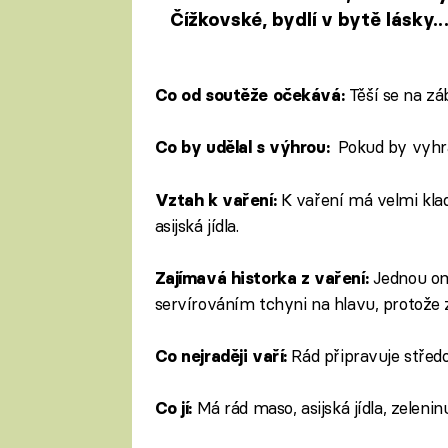
Čížkovské, bydlí v bytě lásky.
Soupeře vyláká na led
Těší se na zá
Co od soutěže očekává:
Pokud by vyhrál
Co by udělal s výhrou:
K vaření má velmi klad
Vztah k vaření:
asijská jídla.
Jednou omy
Zajímavá historka z vaření:
servírováním tchyni na hlavu, protože z
Rád připravuje středo
Co nejraději vaří:
Má rád maso, asijská jídla, zeleninu 
Co jí: