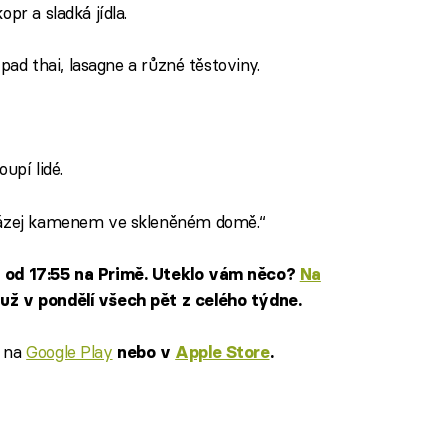
opr a sladká jídla.
pad thai, lasagne a různé těstoviny.
upí lidé.
házej kamenem ve skleněném domě.“
n od 17:55 na Primě. Uteklo vám něco?
Na
už v pondělí všech pět z celého týdne.
na
Google Play
e
nebo v
Apple Store
.