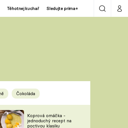
Těhotnej kuchař
Sledujte prima+
Vyhledávání
Můj p
Prima+
Y
CNN Prima NEWS
Prima ZOOM
ÍDLA
Prima LIVING
Prima Ženy
ně
Čokoláda
Prima LAJK
y
Koprová omáčka -
jednoduchý recept na
Sledujte nás
poctivou klasiku