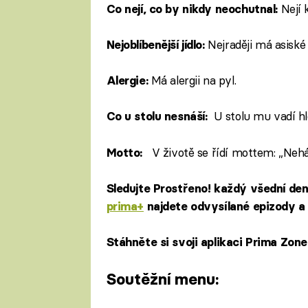
Nejí k
Co nejí, co by nikdy neochutnal:
Nejraději má asiské 
Nejoblíbenější jídlo:
Má alergii na pyl.
Alergie:
U stolu mu vadí hlo
Co u stolu nesnáší:
V životě se řídí mottem: „Ne
Motto:
Sledujte Prostřeno! každý všední de
prima+
najdete odvysílané epizody a 
Stáhněte si svoji aplikaci Prima Zon
Soutěžní menu: