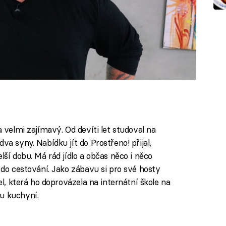
a velmi zajímavý. Od devíti let studoval na
va syny. Nabídku jít do Prostřeno! přijal,
lší dobu. Má rád jídlo a občas něco i něco
e do cestování. Jako zábavu si pro své hosty
del, která ho doprovázela na internátní škole na
u kuchyní.