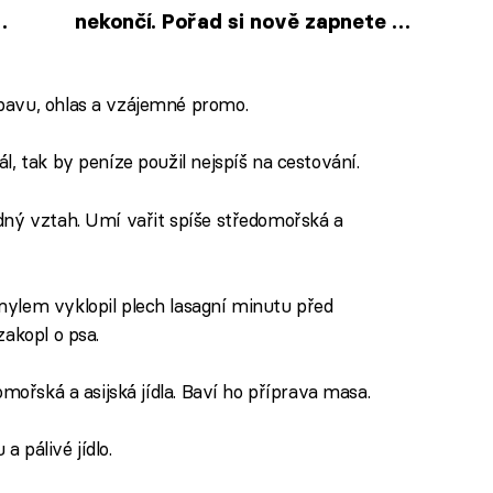
nekončí. Pořad si nově zapnete o
hodinu dříve
bavu, ohlas a vzájemné promo.
, tak by peníze použil nejspíš na cestování.
ný vztah. Umí vařit spíše středomořská a
lem vyklopil plech lasagní minutu před
akopl o psa.
mořská a asijská jídla. Baví ho příprava masa.
a pálivé jídlo.