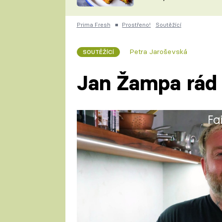
skvělý způsob, jak
ZDENĚK
zpracovat přerostlé
ČESKO NA TALÍŘI
cukety
POHLREICH
Prima Fresh
■
Prostřeno!
Soutěžící
KAROLÍNA,
JAROSLAV SAPÍK
DOMÁCÍ
Petra Jaroševská
SOUTĚŽÍCÍ
KUCHAŘKA
KAROLÍNA
KAMBERSKÁ
Jan Žampa rád 
Fa
Jan má titul bakalář. Studoval
školu na Maltě. Je podnikatel a 
pánské holičství na Vinohrade
v první řadě je frontmanem a 