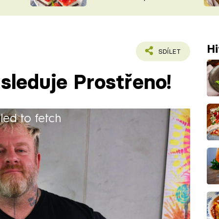
nepotřebujete troubu
ŠÉFREDAK
VYCHYTÁVKY
SOUTĚŽ FR
NA NÁKUPECH
ČASOPIS
Hi
SDÍLET
sleduje Prostřeno!
iled to fetch
 Verdala – mezinárodní Americkou
majitel tří firem. Jedna z nich je
ch, dále má eventovovou agenturu, ale
zpěvákem v kapele Eddie Stoilow.