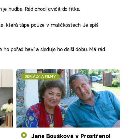
e hudba. Rád chodí cvičit do fitka.
a, která tápe pouze v maličkostech. Je spíš
e ho pořad baví a sleduje ho delší dobu. Má rád
SERIÁLY A FILMY
Jana Boušková v Prostřeno!