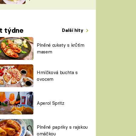
TORKY
ESH
t týdne
Další hity
Plněné cukety s krůtím
masem
Hrníčková buchta s
ovocem
Aperol Spritz
Plněné papriky s rajskou
omáčkou