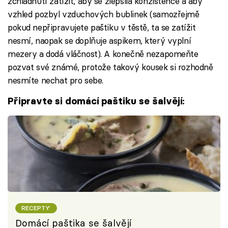
zchladnutí zatížit, aby se zlepšila konzistence a aby
vzhled pozbyl vzduchových bublinek (samozřejmě
pokud nepřipravujete paštiku v těstě, ta se zatížit
nesmí, naopak se doplňuje aspikem, který vyplní
mezery a dodá vláčnost). A konečně nezapomeňte
pozvat své známé, protože takový kousek si rozhodně
nesmíte nechat pro sebe.
Připravte si domácí paštiku se šalvějí:
RECEPTY
Domácí paštika se šalvějí