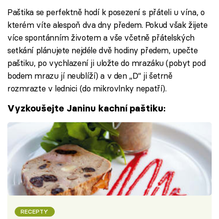
Paštika se perfektně hodí k posezení s přáteli u vína, o
kterém víte alespoň dva dny předem. Pokud však žijete
více spontánním životem a vše včetně přátelských
setkání plánujete nejdéle dvě hodiny předem, upečte
paštiku, po vychlazení ji uložte do mrazáku (pobyt pod
bodem mrazu jí neublíží) a v den „D“ ji šetrně
rozmrazte v lednici (do mikrovlnky nepatří).
Vyzkoušejte Janinu kachní paštiku:
RECEPTY