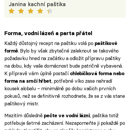
Janina kachní paštika
Forma, vodní lázeň a parta přátel
Každý důstojný recept na paštiku volá po
paštikové
. Bylo by však zbytečné zaleknout se takového
formě
požadavku hned na začátku a odložit přípravu paštiky
na dobu, kdy vaše domácnost bude patričně vybavená.
K přípravě vám úplně postačí
chlebíčková forma nebo
, potřebné víko zase nahradí
forma na srnčí hřbet
kousek alobalu – minimálně po dobu vašich prvních
pokusů, než se definitivně rozhodnete, že se z vás stane
paštikový mistr.
Mezitím důsledně
, paštika totiž
pečte ve vodní lázni
potřebuje šetrné zacházení. Nezapomeňte ji pokaždé po