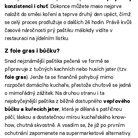
. Dokonce můžete maso nejprve
konzistenci i chuť
naložit do směsi koření a teprve druhý den upéct, čímž
se celý proces prodlužuje o dalších 24 hodin. Právě kvůli
časové náročnosti prý paštiku málokdy vidíte v
restauraci na jídelním lístku.
Z foie gras i bůčku?
Snad nejznámější paštika pečená ve formě se
připravuje z tučných kachních nebo husích jater (tzv.
). Jenže ta se finančně pohybují mimo
foie gras
rozpočet domácího kuchaře, přestože chuťově se jedná
o mimořádný zážitek. Na druhou stranu i ta
nejobyčejnější paštika z běžně dostupného
vepřového
, která je dělaná s patřičnou
bůčku a kuřecích jater
péčí, láskou a dostatečnou mírou kuchařského know-
how, chutná skvostně. A vsadím se, že již po prvním
ochutnání zapomenete na supermarketové alternativy.