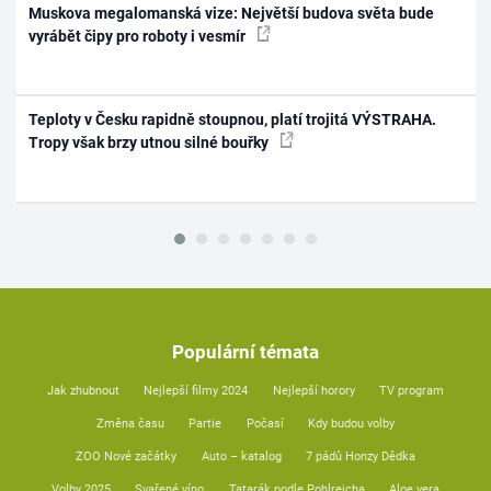
Muskova megalomanská vize: Největší budova světa bude
vyrábět čipy pro roboty i vesmír
Teploty v Česku rapidně stoupnou, platí trojitá VÝSTRAHA.
Tropy však brzy utnou silné bouřky
Populární témata
Jak zhubnout
Nejlepší filmy 2024
Nejlepší horory
TV program
Změna času
Partie
Počasí
Kdy budou volby
ZOO Nové začátky
Auto – katalog
7 pádů Honzy Dědka
Volby 2025
Svařené víno
Tatarák podle Pohlreicha
Aloe vera