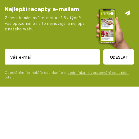
Nejlepší recepty e-mailem
Zanechte nám svůj e-mail a až 5x týdně
vás upozorníme na to nejnovější a nejlepší
z našeho webu.
ODESLAT
Odesláním formuláře souhlasíte s
podmínkami zpracování osobních
údajů