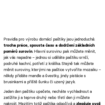
Pravidla pro výrobu domácí paštiky jsou jednoduchá:
trocha práce, spousta času a dodržení základních
. Hlavní surovinu pak můžete měnit,
poměrů surovin
jak vás napadne – jednou si uděláte paštiku srnčí,
podruhé kachní, potřetí z králíka. Stejně tak můžete
měnit suroviny, kterými na paštice vytvoříte mozaiku –
někdy přidáte mandle a švestky, jindy pistácie s
brusinkami a příště šunku či uzený jazyk.
Jeden den paštiku upečete, necháte vychladnout a
zatížíte ji a teprve druhý nebo třetí den ji můžete
nakrojit. Mezitím totiž paštika odpočívá a
zlepšuje svoji