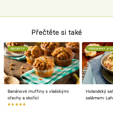
Přečtěte si také
RECEPTY
PŘEDKRMY A 
Banánové muffiny s vlašskými
Holandský sal
ořechy a skořicí
salámem: Lah
klasika, která
jako dřív