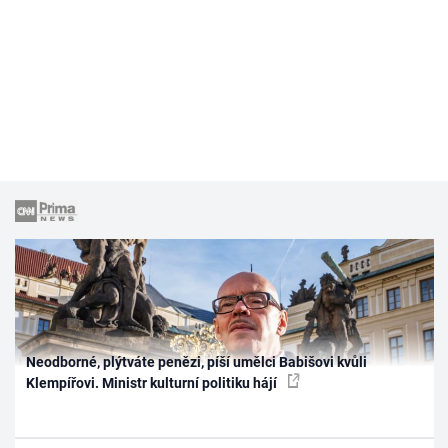
Neodborné, plýtváte penězi, píší umělci Babišovi kvůli
Klempířovi. Ministr kulturní politiku hájí