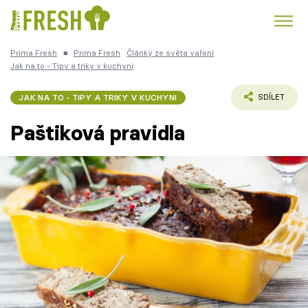
Prima Fresh
■
Prima Fresh
Články ze světa vaření
Kuře
Polévky k večeři
Rychlé večeře
Jak na to - Tipy a triky v kuchyni
Trendy:
Česká kuchyně
Čokoláda
JAK NA TO - TIPY A TRIKY V KUCHYNI
SDÍLET
Paštiková pravidla
Témata
Recepty
Články
TV Program