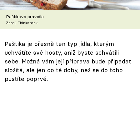
Škola vaření
Paštiková pravidla
Recepty z TV
Zdroj: Thinkstock
Speciál: Cuketa
Paštika je přesně ten typ jídla, kterým
Těhotnej kuchař
uchvátíte své hosty, aniž byste schvátili
sebe. Možná vám její příprava bude připadat
Sledujte prima+
složitá, ale jen do té doby, než se do toho
pustíte poprvé.
Přihlášení
Sledujte nás