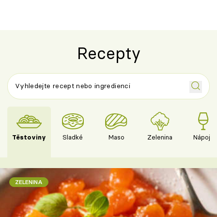
Recepty
Těstoviny
Sladké
Maso
Zelenina
Nápoje
ZELENINA