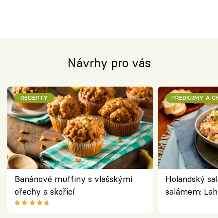
Návrhy pro vás
RECEPTY
PŘEDKRMY A 
Banánové muffiny s vlašskými
Holandský sal
ořechy a skořicí
salámem: Lah
klasika, která
jako dřív