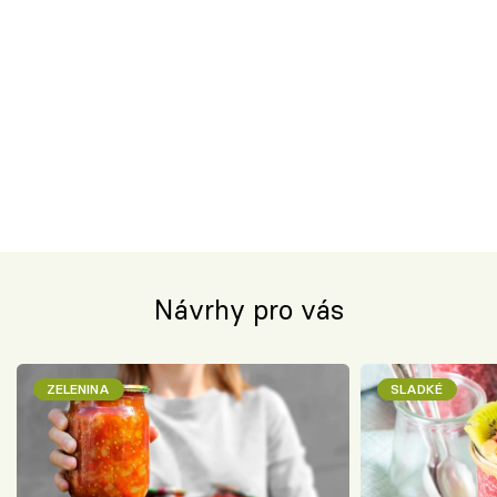
Návrhy pro vás
ZELENINA
SLADKÉ