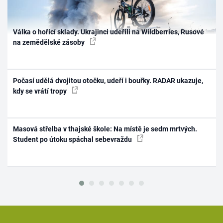
Válka o hořící sklady. Ukrajinci udeřili na Wildberries, Rusové
na zemědělské zásoby
Počasí udělá dvojitou otočku, udeří i bouřky. RADAR ukazuje,
kdy se vrátí tropy
Masová střelba v thajské škole: Na místě je sedm mrtvých.
Student po útoku spáchal sebevraždu