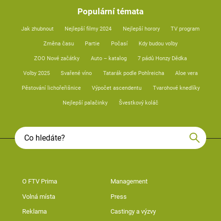
Populární témata
Jak zhubnout
Nejlepší filmy 2024
Nejlepší horory
TV program
Změna času
Partie
Počasí
Kdy budou volby
ZOO Nové začátky
Auto – katalog
7 pádů Honzy Dědka
Volby 2025
Svařené víno
Tatarák podle Pohlreicha
Aloe vera
Pěstování lichořeřišnice
Výpočet ascendentu
Tvarohové knedlíky
Nejlepší palačinky
Švestkový koláč
O FTV Prima
Management
Volná místa
Press
Reklama
Castingy a výzvy