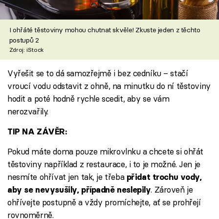
I ohřáté těstoviny mohou chutnat skvěle! Zkuste jeden z těchto
postupů 2
Zdroj: iStock
Vyřešit se to dá samozřejmě i bez cedníku – stačí
vroucí vodu odstavit z ohně, na minutku do ní těstoviny
hodit a poté hodně rychle scedit, aby se vám
nerozvařily.
TIP NA ZÁVĚR:
Pokud máte doma pouze mikrovlnku a chcete si ohřát
těstoviny například z restaurace, i to je možné. Jen je
nesmíte ohřívat jen tak, je třeba
přidat trochu vody,
. Zároveň je
aby se nevysušily, případně neslepily
ohřívejte postupně a vždy promíchejte, ať se prohřejí
rovnoměrně.