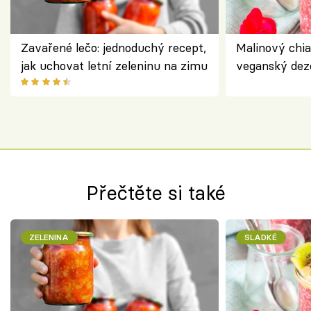
Zavařené lečo: jednoduchý recept,
Malinový chi
jak uchovat letní zeleninu na zimu
veganský dez
ořechů
Přečtěte si také
ZELENINA
SLADKÉ