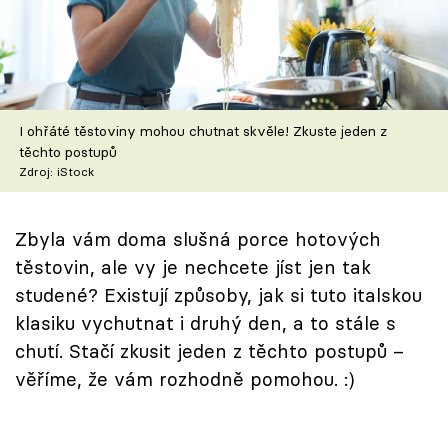
Škola vaření
Recepty z TV
Speciál: Cuketa
I ohřáté těstoviny mohou chutnat skvěle! Zkuste jeden z
těchto postupů
Těhotnej kuchař
Zdroj: iStock
Sledujte prima+
Zbyla vám doma slušná porce hotových
těstovin, ale vy je nechcete jíst jen tak
Přihlášení
studené? Existují způsoby, jak si tuto italskou
klasiku vychutnat i druhý den, a to stále s
chutí. Stačí zkusit jeden z těchto postupů –
Sledujte nás
věříme, že vám rozhodně pomohou. :)