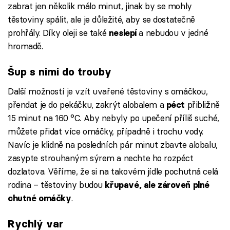
zabrat jen několik málo minut, jinak by se mohly
těstoviny spálit, ale je důležité, aby se dostatečně
prohřály. Díky oleji se také
a nebudou v jedné
neslepí
hromadě.
Šup s nimi do trouby
Další možností je vzít uvařené těstoviny s omáčkou,
přendat je do pekáčku, zakrýt alobalem a
přibližně
péct
15 minut na 160 °C. Aby nebyly po upečení příliš suché,
můžete přidat více omáčky, případně i trochu vody.
Navíc je klidně na posledních pár minut zbavte alobalu,
zasypte strouhaným sýrem a nechte ho rozpéct
dozlatova. Věříme, že si na takovém jídle pochutná celá
rodina – těstoviny budou
křupavé, ale zároveň plné
.
chutné omáčky
Rychlý var