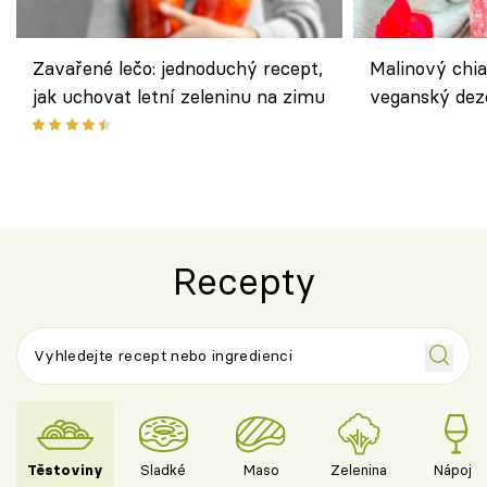
Zavařené lečo: jednoduchý recept,
Malinový chi
jak uchovat letní zeleninu na zimu
veganský dez
ořechů
Recepty
Těstoviny
Sladké
Maso
Zelenina
Nápoje