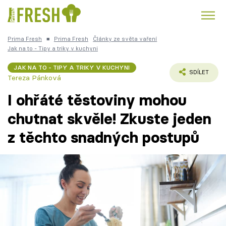
Prima Fresh
■
Prima Fresh
Články ze světa vaření
Kuře
Polévky k večeři
Rychlé večeře
Jak na to - Tipy a triky v kuchyni
Trendy:
JAK NA TO - TIPY A TRIKY V KUCHYNI
Česká kuchyně
Čokoláda
SDÍLET
Tereza Pánková
I ohřáté těstoviny mohou
chutnat skvěle! Zkuste jeden
z těchto snadných postupů
Témata
Recepty
Články
TV Program