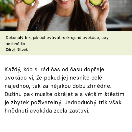
Škola vaření
Recepty z TV
Speciál: Cuketa
Dokonalý trik, jak uchovávat rozkrojené avokádo, aby
nezhnědlo
Těhotnej kuchař
Zdroj: iStock
Sledujte prima+
Každý, kdo si rád čas od času dopřeje
avokádo ví, že pokud jej nesníte celé
Přihlášení
najednou, tak za nějakou dobu zhnědne.
Dužinu pak musíte okrájet a s větším štěstím
je zbytek poživatelný. Jednoduchý trik však
Sledujte nás
hnědnutí avokáda zcela zastaví.