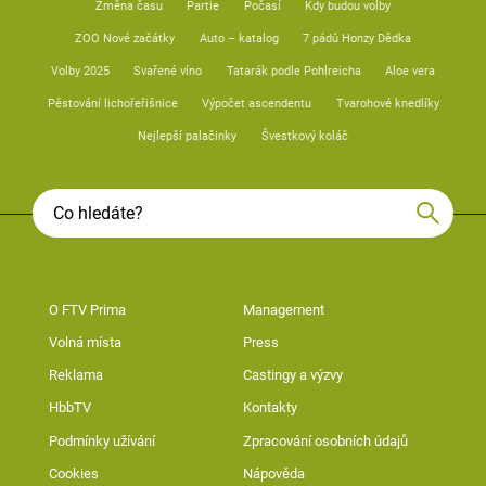
Změna času
Partie
Počasí
Kdy budou volby
ZOO Nové začátky
Auto – katalog
7 pádů Honzy Dědka
Volby 2025
Svařené víno
Tatarák podle Pohlreicha
Aloe vera
Pěstování lichořeřišnice
Výpočet ascendentu
Tvarohové knedlíky
Nejlepší palačinky
Švestkový koláč
O FTV Prima
Management
Volná místa
Press
Reklama
Castingy a výzvy
HbbTV
Kontakty
Podmínky užívání
Zpracování osobních údajů
Cookies
Nápověda