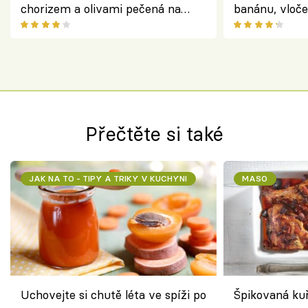
chorizem a olivami pečená na
banánu, vloče
letní zelenině – šťavnaté maso s
snídaně do sk
výraznou chutí inspirovanou
Španělskem
Přečtěte si také
JAK NA TO - TIPY A TRIKY V KUCHYNI
MASO
Uchovejte si chutě léta ve spíži po
Špikovaná kuř