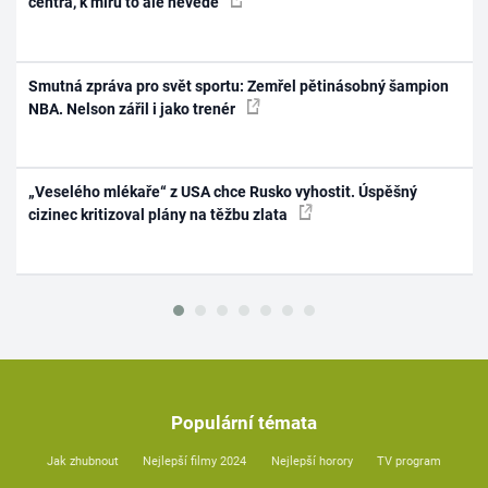
centra, k míru to ale nevede
Smutná zpráva pro svět sportu: Zemřel pětinásobný šampion
NBA. Nelson zářil i jako trenér
„Veselého mlékaře“ z USA chce Rusko vyhostit. Úspěšný
cizinec kritizoval plány na těžbu zlata
Populární témata
Jak zhubnout
Nejlepší filmy 2024
Nejlepší horory
TV program