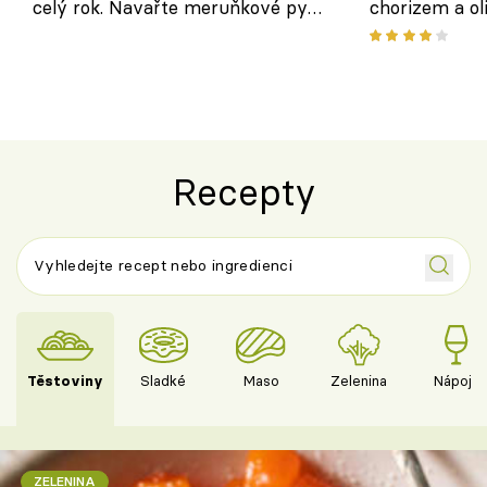
celý rok. Navařte meruňkové pyré
chorizem a o
nebo středomořské sugo
letní zelenin
výraznou chu
Španělskem
Recepty
Těstoviny
Sladké
Maso
Zelenina
Nápoje
ZELENINA