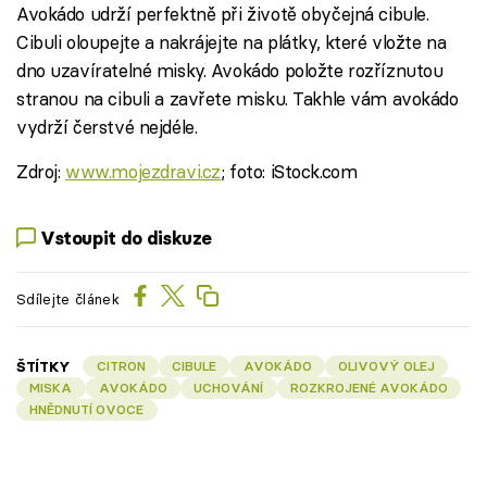
Avokádo udrží perfektně při životě obyčejná cibule.
Cibuli oloupejte a nakrájejte na plátky, které vložte na
dno uzavíratelné misky. Avokádo položte rozříznutou
stranou na cibuli a zavřete misku. Takhle vám avokádo
vydrží čerstvé nejdéle.
Zdroj:
www.mojezdravi.cz
; foto: iStock.com
Vstoupit do diskuze
Sdílejte článek
ŠTÍTKY
CITRON
CIBULE
AVOKÁDO
OLIVOVÝ OLEJ
MISKA
AVOKÁDO
UCHOVÁNÍ
ROZKROJENÉ AVOKÁDO
HNĚDNUTÍ OVOCE