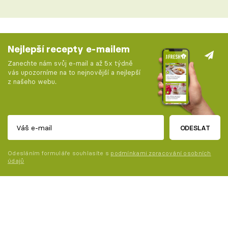
Nejlepší recepty e-mailem
Zanechte nám svůj e-mail a až 5x týdně
vás upozorníme na to nejnovější a nejlepší
z našeho webu.
ODESLAT
Odesláním formuláře souhlasíte s
podmínkami zpracování osobních
údajů