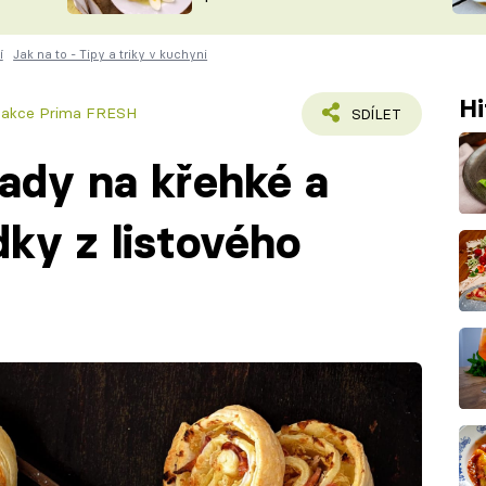
ŠÉFREDAK
VYCHYTÁVKY
í
Jak na to - Tipy a triky v kuchyni
SOUTĚŽ FR
NA NÁKUPECH
ČASOPIS
Hi
dakce Prima FRESH
SDÍLET
pady na křehké a
dky z listového