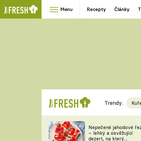
Menu
Recepty
Články
T
Oblíbené
Přílohy
recepty
HRANOLKY
HOUBY
KNEDLÍKY
DÝNĚ
KAŠE
RYCHLOVKY
Trendy:
Kuř
Populární
Videorecept
Nepečené jahodové ře
– lehký a osvěžující
kuchaři
dezert, na který
TEĎ VAŘÍ ŠÉF!