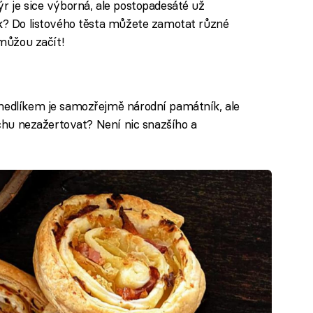
r je sice výborná, ale postopadesáté už
ak? Do listového těsta můžete zamotat různé
 můžou začít!
knedlíkem je samozřejmě národní památník, ale
rochu nezažertovat? Není nic snazšího a