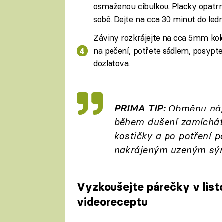
osmaženou cibulkou. Placky opatrn
sobě. Dejte na cca 30 minut do ledn
Záviny rozkrájejte na cca 5mm kol
na pečení, potřete sádlem, posypte
dozlatova.
PRIMA TIP:
Obměnu nápl
během dušení zamíchát
kostičky a po potření 
nakrájeným uzeným sý
Vyzkoušejte párečky v lis
videoreceptu