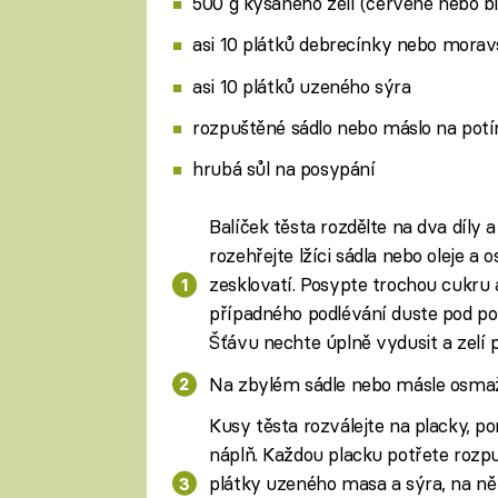
500 g kysaného zelí (červené nebo bí
asi 10 plátků debrecínky nebo mora
asi 10 plátků uzeného sýra
rozpuštěné sádlo nebo máslo na potí
hrubá sůl na posypání
Balíček těsta rozdělte na dva díly a
rozehřejte lžíci sádla nebo oleje a
zesklovatí. Posypte trochou cukru a
případného podlévání duste pod pok
Šťávu nechte úplně vydusit a zelí 
Na zbylém sádle nebo másle osmažt
Kusy těsta rozválejte na placky, po
náplň. Každou placku potřete roz
plátky uzeného masa a sýra, na ně