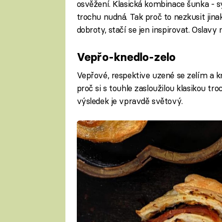
osvěžení. Klasická kombinace šunka - sý
trochu nudná. Tak proč to nezkusit jin
dobroty, stačí se jen inspirovat. Oslavy
Vepřo-knedlo-zelo
Vepřové, respektive uzené se zelím a 
proč si s touhle zasloužilou klasikou t
výsledek je vpravdě světový.