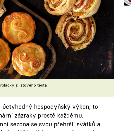
 roládky z listového těsta
je úctyhodný hospodyňský výkon, to
nární zázraky prostě každému.
imní sezona se svou přehršlí svátků a