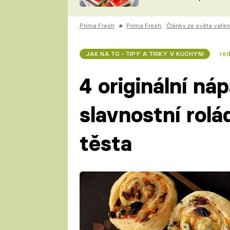
nepotřebujete troubu
ZDENĚK
ČESKO NA TALÍŘI
POHLREICH
Prima Fresh
■
Prima Fresh
Články ze světa vařen
KAROLÍNA,
JAROSLAV SAPÍK
DOMÁCÍ
re
JAK NA TO - TIPY A TRIKY V KUCHYNI
KUCHAŘKA
KAROLÍNA
KAMBERSKÁ
4 originální ná
slavnostní rolá
těsta