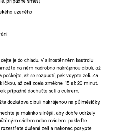
lé, případně směs)
vského uzeného
rání
 dejte je do chladu. V silnostěnném kastrolu
 osmažte na něm nadrobno nakrájenou cibuli, až
 počkejte, až se rozpustí, pak vsypte zelí. Za
ličkou, až zelí zcela změkne, 15 až 20 minut.
pak případně dochuťte solí a cukrem.
e dozlatova cibuli nakrájenou na půlměsíčky.
nechte je malinko silnější, aby dobře udržely
puštěným sádlem nebo máslem, poklaďte
 rozestřete dušené zelí a nakonec posypte