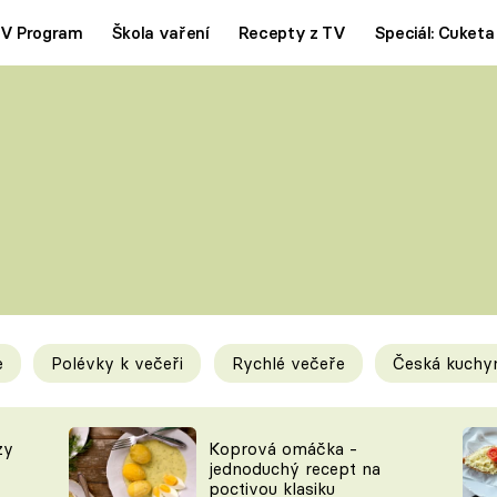
V Program
Škola vaření
Recepty z TV
Speciál: Cuketa
Polévky
Saláty
ČESKÁ KLASIKA
TĚSTOVIN
SILNÉ VÝVARY
SLADKÉ
KRÉMOVÉ
BEZMASÁ J
e
Polévky k večeři
Rychlé večeře
Česká kuchy
y
Tipy a triky
Novink
zy
Koprová omáčka -
jednoduchý recept na
poctivou klasiku
KAM ZA JÍDLEM
BLOG