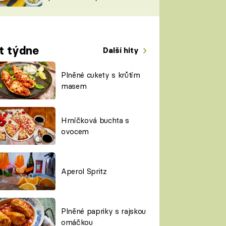
TORKY
ESH
t týdne
Další hity
Plněné cukety s krůtím
masem
Hrníčková buchta s
ovocem
Aperol Spritz
Plněné papriky s rajskou
omáčkou