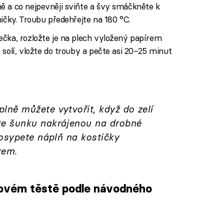
ě a co nejpevněji sviňte a švy smáčkněte k
ičky. Troubu předehřejte na 180 °C.
ečka, rozložte je na plech vyložený papírem
 solí, vložte do trouby a pečte asi 20–25 minut
ně můžete vytvořit, když do zelí
e šunku nakrájenou na drobné
posypete náplň na kostičky
rem.
tovém těstě podle návodného