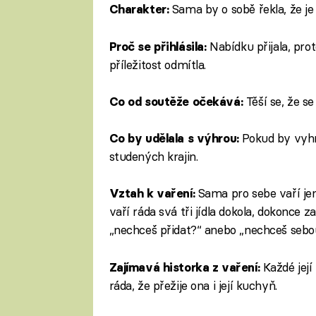
Sama by o sobě řekla, že je
Charakter:
Nabídku přijala, prot
Proč se přihlásila:
příležitost odmítla.
Těší se, že se
Co od soutěže očekává:
Pokud by vyhrá
Co by udělala s výhrou:
studených krajin.
Sama pro sebe vaří jen
Vztah k vaření:
vaří ráda svá tři jídla dokola, dokonce 
„nechceš přidat?“ anebo „nechceš seb
Každé její
Zajímavá historka z vaření:
ráda, že přežije ona i její kuchyň.