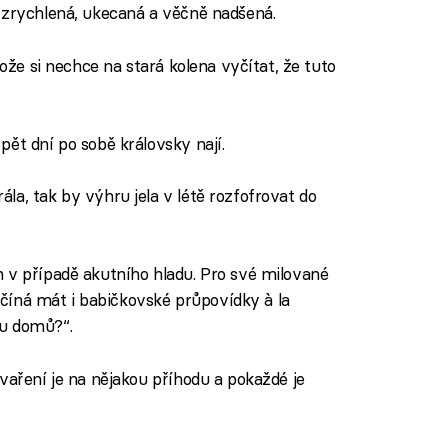
 zrychlená, ukecaná a věčně nadšená.
ože si nechce na stará kolena vyčítat, že tuto
 pět dní po sobě královsky nají.
la, tak by výhru jela v létě rozfofrovat do
 v případě akutního hladu. Pro své milované
začíná mát i babičkovské průpovídky à la
ou domů?“.
 vaření je na nějakou příhodu a pokaždé je