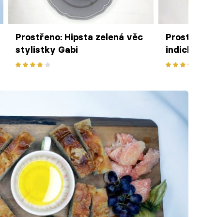
Prostřeno: Hipsta zelená věc
Prostřeno: 
stylistky Gabi
indické pla
mangové la