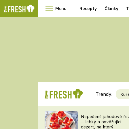
Menu
Recepty
Články
T
Oblíbené
Přílohy
recepty
HRANOLKY
HOUBY
KNEDLÍKY
DÝNĚ
KAŠE
RYCHLOVKY
Trendy:
Kuř
Populární
Videorecept
Nepečené jahodové ře
– lehký a osvěžující
kuchaři
dezert, na který
TEĎ VAŘÍ ŠÉF!