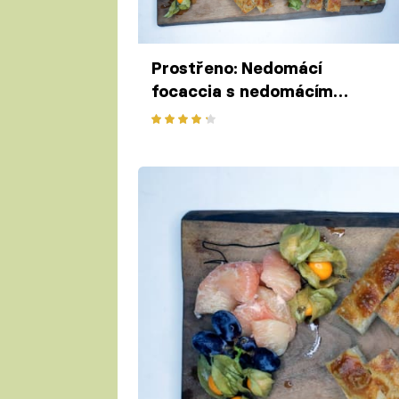
Prostřeno: Nedomácí
focaccia s nedomácím
olivovým olejem a
nedomácím ovocem