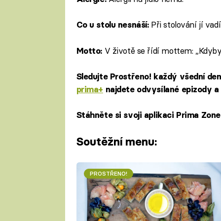
Při stolování jí vadí
Co u stolu nesnáší:
V životě se řídí mottem: „Kdyby s
Motto:
Sledujte Prostřeno! každý všední de
prima+
najdete odvysílané epizody a 
Stáhněte si svoji aplikaci Prima Zon
Soutěžní menu:
PROSTŘENO!