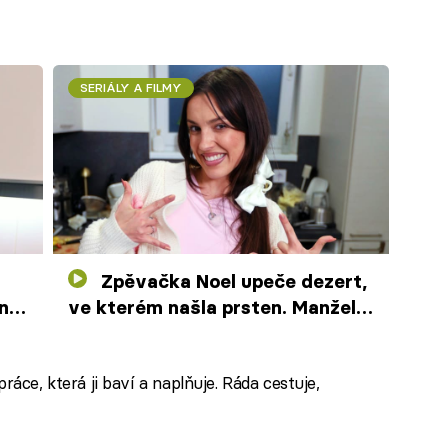
SERIÁLY A FILMY
Zpěvačka Noel upeče dezert,
ní
ve kterém našla prsten. Manžela
sbalila v kasinu
ráce, která ji baví a naplňuje. Ráda cestuje,