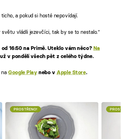
 ticho, a pokud si hosté nepovídají.
větu vládli jezevčíci, tak by se to nestalo.“
n od 16:50 na Primě. Uteklo vám něco?
Na
už v pondělí všech pět z celého týdne.
na
e
Google Play
nebo v
Apple Store
.
PROSTŘENO!
PROSTŘENO!