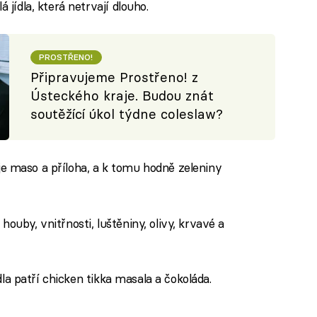
 jídla, která netrvají dlouho.
PROSTŘENO!
Připravujeme Prostřeno! z
Ústeckého kraje. Budou znát
soutěžící úkol týdne coleslaw?
o je maso a příloha, a k tomu hodně zeleniny
 houby, vnitřnosti, luštěniny, olivy, krvavé a
dla patří chicken tikka masala a čokoláda.