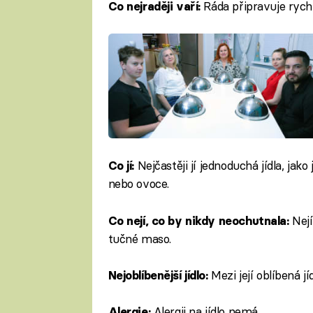
Ráda připravuje rychlá
Co nejraději vaří:
Nejčastěji jí jednoduchá jídla, jak
Co jí:
nebo ovoce.
Nejí
Co nejí, co by nikdy neochutnala:
tučné maso.
Mezi její oblíbená jí
Nejoblíbenější jídlo:
Alergii na jídlo nemá.
Alergie: