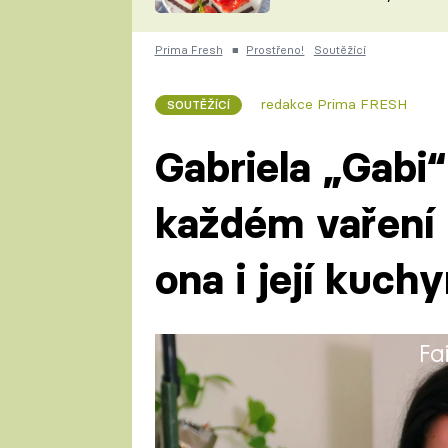
nepotřebujete troubu
ZDENĚK
ČESKO NA TALÍŘI
POHLREICH
Prima Fresh
■
Prostřeno!
Soutěžící
KAROLÍNA,
JAROSLAV SAPÍK
DOMÁCÍ
redakce Prima FRESH
SOUTĚŽÍCÍ
KUCHAŘKA
KAROLÍNA
KAMBERSKÁ
Gabriela „Gabi“
každém vaření r
ona i její kuch
Fa
Gabi dělá módní stylistku a me
v holčičím bytě se svým jezev
rtěnek.