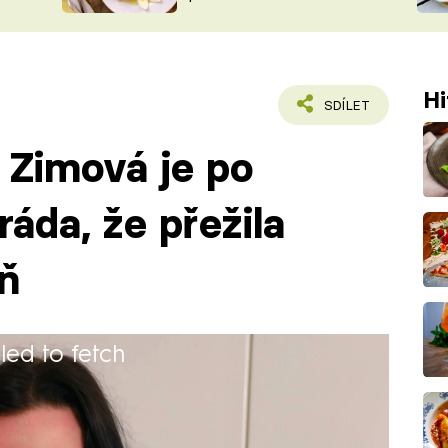
ŠÉFREDAK
VYCHYTÁVKY
SOUTĚŽ FR
NA NÁKUPECH
ČASOPIS
Hi
SDÍLET
 Zimová je po
áda, že přežila
yň
iled to fetch
ntorku efektivního šatníku. Žije sama
číkem Hagridem, spoustou bot a