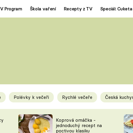
V Program
Škola vaření
Recepty z TV
Speciál: Cuketa
Polévky
Saláty
ČESKÁ KLASIKA
TĚSTOVIN
SILNÉ VÝVARY
SLADKÉ
KRÉMOVÉ
BEZMASÁ J
e
Polévky k večeři
Rychlé večeře
Česká kuchy
y
Tipy a triky
Novink
zy
Koprová omáčka -
jednoduchý recept na
poctivou klasiku
KAM ZA JÍDLEM
BLOG