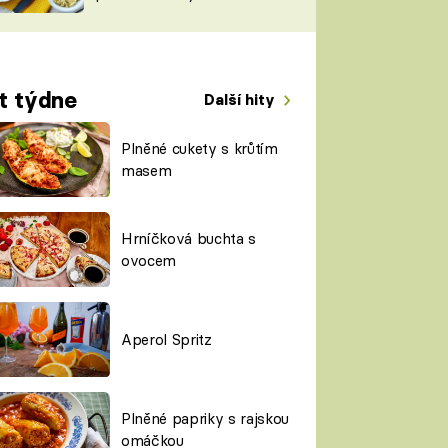
TORKY
ESH
t týdne
Další hity
Plněné cukety s krůtím
masem
Hrníčková buchta s
ovocem
Aperol Spritz
Plněné papriky s rajskou
omáčkou