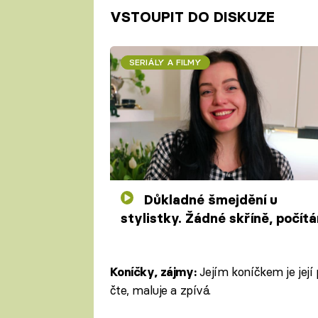
VSTOUPIT DO DISKUZE
SERIÁLY A FILMY
Důkladné šmejdění u
stylistky. Žádné skříně, počítá
kartáčků a koupené jídlo
Jejím koníčkem je její p
Koníčky, zájmy:
čte, maluje a zpívá.