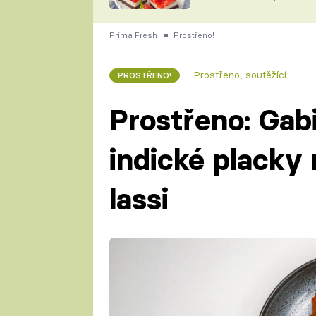
nepotřebujete troubu
ZDENĚK
ČESKO NA TALÍŘI
POHLREICH
Prima Fresh
■
Prostřeno!
KAROLÍNA,
JAROSLAV SAPÍK
DOMÁCÍ
Prostřeno, soutěžící
PROSTŘENO!
KUCHAŘKA
KAROLÍNA
KAMBERSKÁ
Prostřeno: Gabi
indické placky
lassi