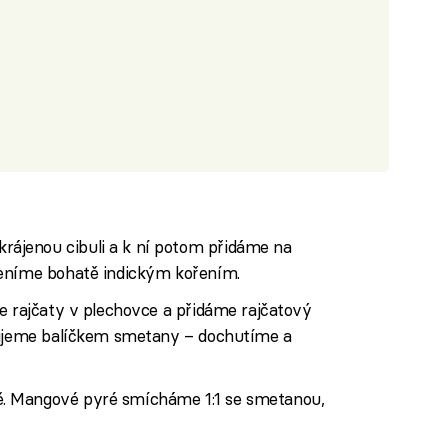
jenou cibuli a k ní potom přidáme na
řeníme bohatě indickým kořením.
e rajčaty v plechovce a přidáme rajčatový
alijeme balíčkem smetany – dochutíme a
. Mangové pyré smícháme 1:1 se smetanou,