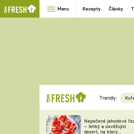
Menu
Recepty
Články
T
Oblíbené
Přílohy
recepty
HRANOLKY
HOUBY
KNEDLÍKY
DÝNĚ
KAŠE
RYCHLOVKY
Trendy:
Kuř
Populární
Videorecept
Nepečené jahodové ře
– lehký a osvěžující
kuchaři
dezert, na který
TEĎ VAŘÍ ŠÉF!