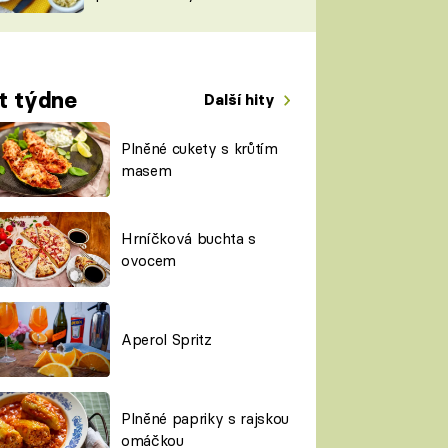
TORKY
ESH
t týdne
Další hity
Plněné cukety s krůtím
masem
Hrníčková buchta s
ovocem
Aperol Spritz
Plněné papriky s rajskou
omáčkou