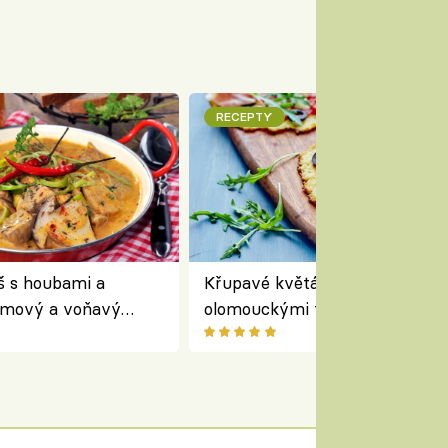
RECEPTY
š s houbami a
Křupavé květákové minipizzy 
émový a voňavý
olomouckými tvarůžky:
oho hrnce
bezlepkový oběd s typicky
českým sýrem