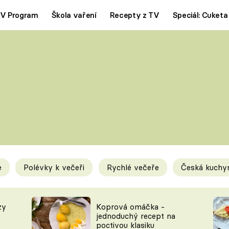
V Program
Škola vaření
Recepty z TV
Speciál: Cuketa
Polévky
Saláty
ČESKÁ KLASIKA
TĚSTOVIN
SILNÉ VÝVARY
SLADKÉ
KRÉMOVÉ
BEZMASÁ J
e
Polévky k večeři
Rychlé večeře
Česká kuchy
y
Tipy a triky
Novink
zy
Koprová omáčka -
jednoduchý recept na
poctivou klasiku
KAM ZA JÍDLEM
BLOG