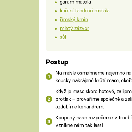
garam masala
koření tandoori masála
římský kmín
mletý zázvor
sůl
Postup
Na másle osmahneme najemno nakrá
kousky nakrájené krůtí maso, oko
Když je maso skoro hotové, zalijem
protlak – provaříme společně a z
ozdobíme koriandrem.
Koupený naan rozpečeme v troubě
vznikne nám tak lassi.