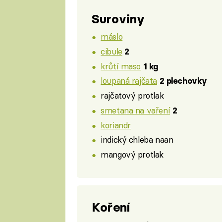
Suroviny
máslo
cibule
2
krůtí maso
1 kg
loupaná rajčata
2 plechovky
rajčatový protlak
smetana na vaření
2
koriandr
indický chleba naan
mangový protlak
Koření