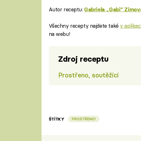
Autor receptu:
Gabriela „Gabi“ Zimov
Všechny recepty najdete také
v aplika
na webu!
Zdroj receptu
Prostřeno, soutěžící
ŠTÍTKY
PROSTŘENO!