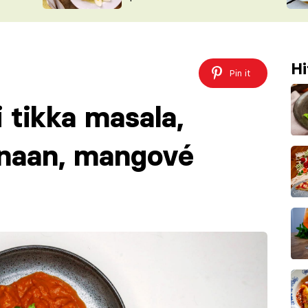
ŠÉFREDAK
VYCHYTÁVKY
SOUTĚŽ FR
NA NÁKUPECH
ČASOPIS
Hi
Pin it
 tikka masala,
 naan, mangové