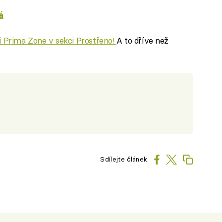
á
ci Prima Zone v sekci Prostřeno!
A to dříve než
Sdílejte článek