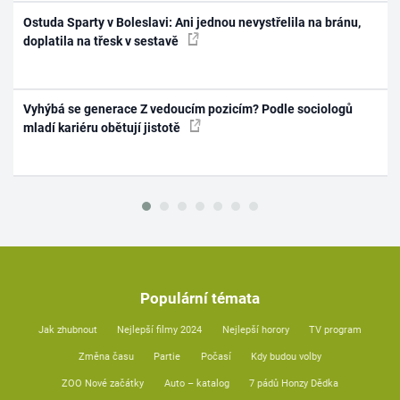
Ostuda Sparty v Boleslavi: Ani jednou nevystřelila na bránu,
doplatila na třesk v sestavě
Vyhýbá se generace Z vedoucím pozicím? Podle sociologů
mladí kariéru obětují jistotě
Populární témata
Jak zhubnout
Nejlepší filmy 2024
Nejlepší horory
TV program
Změna času
Partie
Počasí
Kdy budou volby
ZOO Nové začátky
Auto – katalog
7 pádů Honzy Dědka