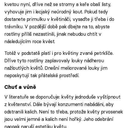
kvetou nyní, dříve než se stromy a keře obalí listy,
vyhovuje jim i lecjaký neúrodný kout. Pokud tedy
dostanete primulku v květináči, vysaďte ji třeba i do
trávníku. V pozdější době pak dbejte na to, abyste
rostliny příliš nezastínili, jinak nebudou chtít v
následujícím roce kvést.
Totéž v podstatě platí i pro květiny zvané petrklíče.
Dříve tyto rostliny zaplavovaly louky nádherou
nažloutlých květů. Dnešní meliorované louky jim
neposkytují tak přátelské prostředí.
Chuť a vůně
V literatuře se doporučuje: květy jednoduše vyštípnout
z květenství. Dále bývají konzumenti nabádáni, aby
odstranili kalich. Není to třeba, protože květy prvosenek
jsou velmi jemné a kalich není hořký. Jeho odebrání
naopak naruší estetiku květu.