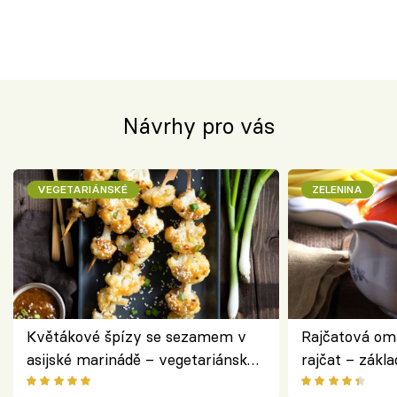
Návrhy pro vás
VEGETARIÁNSKÉ
ZELENINA
Květákové špízy se sezamem v
Rajčatová om
asijské marinádě – vegetariánská
rajčat – zákla
chuťovka z grilu