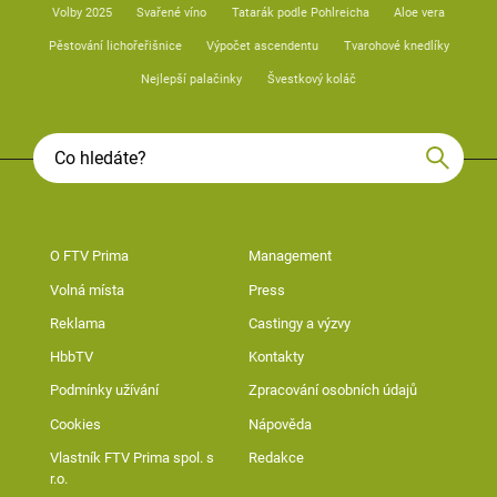
Volby 2025
Svařené víno
Tatarák podle Pohlreicha
Aloe vera
Pěstování lichořeřišnice
Výpočet ascendentu
Tvarohové knedlíky
Nejlepší palačinky
Švestkový koláč
O FTV Prima
Management
Volná místa
Press
Reklama
Castingy a výzvy
HbbTV
Kontakty
Podmínky užívání
Zpracování osobních údajů
Cookies
Nápověda
Vlastník FTV Prima spol. s
Redakce
r.o.