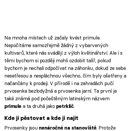
Na mnoha místech už začaly kvést primule.
Nepočítáme samozřejmě žádný z vybarvených
kultivarů, které nás svádějí z výloh květinářství. Ale i s
těmi bychom si později mohli ozdobit talíř, pokud
bychom je nechali odpočívat na záhonku, dokud ze sebe
nesetřesou a nespláchnou všechno, čím byly ošetřeny a
načančány k prodeji. V přírodě i na zahradách pučí
prvosenka bezlodyžná a prvosenka jarní. Ta první je
také známá pod počeštěným latinským názvem
a ta druhá jako
.
primule
petrklíč
Kde ji pěstovat a kde ji najít
Prvosenky jsou
. Protože
nenáročné na stanoviště