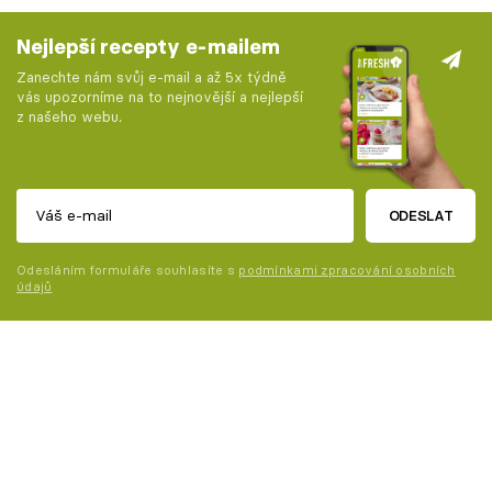
Nejlepší recepty e-mailem
Zanechte nám svůj e-mail a až 5x týdně
vás upozorníme na to nejnovější a nejlepší
z našeho webu.
ODESLAT
Odesláním formuláře souhlasíte s
podmínkami zpracování osobních
údajů