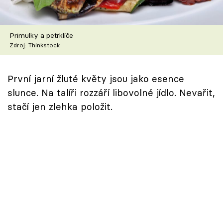
Škola vaření
Recepty z TV
Primulky a petrklíče
Zdroj: Thinkstock
Speciál: Cuketa
První jarní žluté květy jsou jako esence
Těhotnej kuchař
slunce. Na talíři rozzáří libovolné jídlo. Nevařit,
stačí jen zlehka položit.
Sledujte prima+
Přihlášení
Sledujte nás