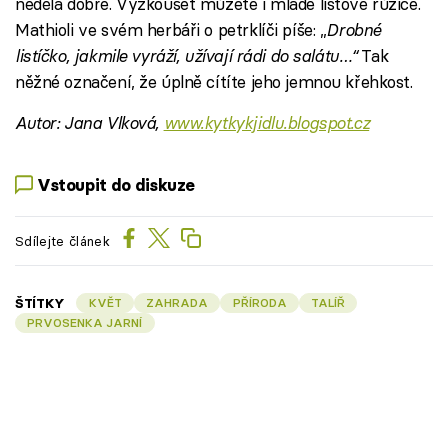
nedělá dobře. Vyzkoušet můžete i mladé listové růžice.
Mathioli ve svém herbáři o petrklíči píše: „
Drobné
listíčko, jakmile vyráží, užívají rádi do salátu…“
Tak
něžné označení, že úplně cítíte jeho jemnou křehkost.
Autor: Jana Vlková,
www.kytkykjidlu.blogspot.cz
Vstoupit do diskuze
Sdílejte článek
ŠTÍTKY
KVĚT
ZAHRADA
PŘÍRODA
TALÍŘ
PRVOSENKA JARNÍ