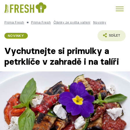
Prima Fresh
■
Prima Fresh
Články ze světa vaření
Novinky
Kuře
Polévky k večeři
Rychlé večeře
Trendy:
NOVINKY
SDÍLET
Česká kuchyně
Čokoláda
Vychutnejte si primulky a
petrklíče v zahradě i na talíři
Témata
Recepty
Články
TV Program