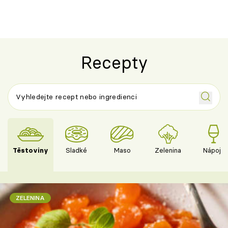
Recepty
Těstoviny
Sladké
Maso
Zelenina
Nápoje
ZELENINA