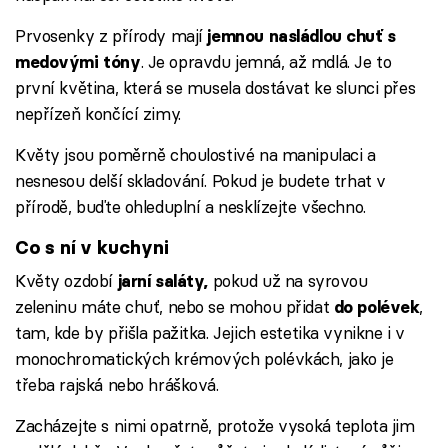
Prvosenky z přírody mají
jemnou nasládlou chuť s
. Je opravdu jemná, až mdlá. Je to
medovými tóny
první květina, která se musela dostávat ke slunci přes
nepřízeň končící zimy.
Květy jsou poměrně choulostivé na manipulaci a
nesnesou delší skladování. Pokud je budete trhat v
přírodě, buďte ohleduplní a nesklízejte všechno.
Co s ní v kuchyni
Květy ozdobí
pokud už na syrovou
jarní saláty,
zeleninu máte chuť, nebo se mohou přidat
,
do polévek
tam, kde by přišla pažitka. Jejich estetika vynikne i v
monochromatických krémových polévkách, jako je
třeba rajská nebo hrášková.
Zacházejte s nimi opatrně, protože vysoká teplota jim