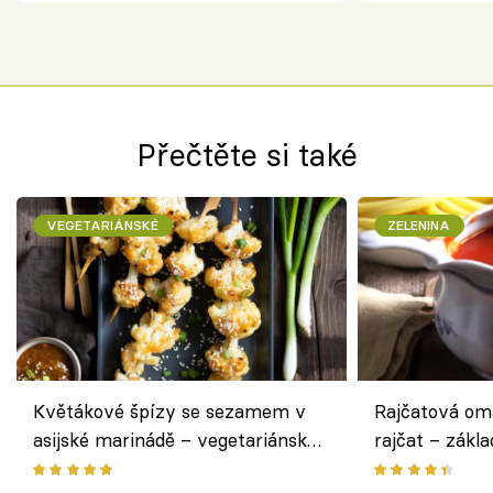
Přečtěte si také
VEGETARIÁNSKÉ
ZELENINA
Květákové špízy se sezamem v
Rajčatová om
asijské marinádě – vegetariánská
rajčat – zákla
chuťovka z grilu