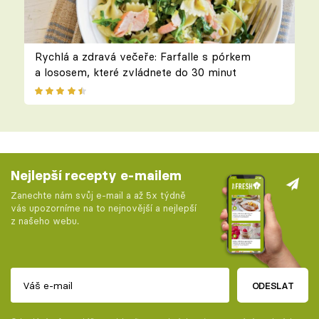
Rychlá a zdravá večeře: Farfalle s pórkem
a lososem, které zvládnete do 30 minut
Nejlepší recepty e-mailem
Zanechte nám svůj e-mail a až 5x týdně
vás upozorníme na to nejnovější a nejlepší
z našeho webu.
ODESLAT