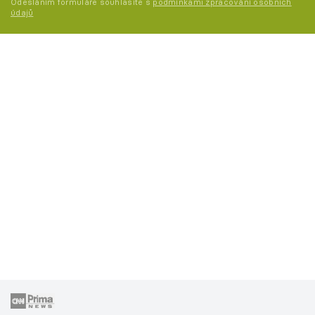
Odesláním formuláře souhlasíte s
podmínkami zpracování osobních
údajů