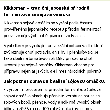
Kikkoman – tradiční japonská přírodně
fermentovaná sójová omáčka
Kikkoman sójová omáčka se vyrábí podle časem
prověřeného japonského receptu přírodní fermentací
pouze ze sójových bobů, pšenice, vody a soli.
Výsledkem je vynikající univerzální ochucovadlo, které
zvýrazňuje chuť potravin, aniž by ji přehlušovalo. Je
také ideální alternativou soli. Díky přirozené chuti
umami jsou sójové omáčky Kikkoman vhodné pro
přípravu nejen asijských, ale i mezinárodních pokrmů.
Jak poznat opravdu kvalitní sójovou omáčku:
• výrobním procesem je přírodní fermentace (taková
sójová omáčka obsahuje pšenici)• vyrábí se pouze ze
sójových bobů, pšenice, vody a soli• má vysoký obsah
bílkovin >9,38 mg na 100 ml výrobku (uvedeno v