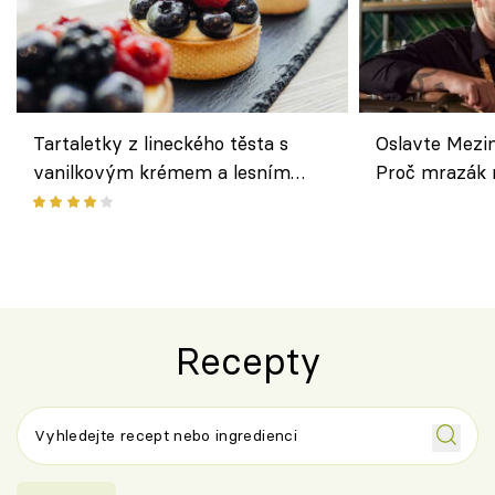
Tartaletky z lineckého těsta s
Oslavte Mezin
vanilkovým krémem a lesním
Proč mrazák n
ovocem podle Bread Society
horku vsadit 
Recepty