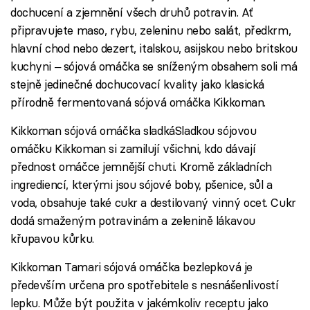
dochucení a zjemnění všech druhů potravin. Ať
připravujete maso, rybu, zeleninu nebo salát, předkrm,
hlavní chod nebo dezert, italskou, asijskou nebo britskou
kuchyni ‒ sójová omáčka se sníženým obsahem soli má
stejně jedinečné dochucovací kvality jako klasická
přírodně fermentovaná sójová omáčka Kikkoman.
Kikkoman sójová omáčka sladkáSladkou sójovou
omáčku Kikkoman si zamilují všichni, kdo dávají
přednost omáčce jemnější chuti. Kromě základních
ingrediencí, kterými jsou sójové boby, pšenice, sůl a
voda, obsahuje také cukr a destilovaný vinný ocet. Cukr
dodá smaženým potravinám a zelenině lákavou
křupavou kůrku.
Kikkoman Tamari sójová omáčka bezlepková je
především určena pro spotřebitele s nesnášenlivostí
lepku. Může být použita v jakémkoliv receptu jako