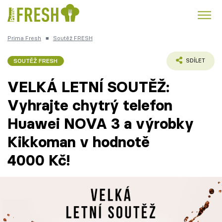
Prima Fresh
■
Soutěž FRESH
Kuře
Polévky k večeři
Rychlé večeře
Trendy:
SOUTĚŽ FRESH
SDÍLET
Česká kuchyně
Čokoláda
VELKÁ LETNÍ SOUTĚŽ:
Vyhrajte chytrý telefon
Huawei NOVA 3 a výrobky
Témata
Kikkoman v hodnotě
4000 Kč!
Recepty
Články
TV Program