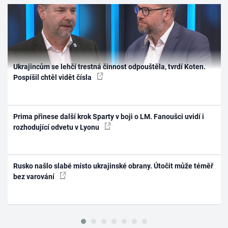
Ukrajincům se lehčí trestná činnost odpouštěla, tvrdí Koten.
Pospíšil chtěl vidět čísla
Prima přinese další krok Sparty v boji o LM. Fanoušci uvidí i
rozhodující odvetu v Lyonu
Rusko našlo slabé místo ukrajinské obrany. Útočit může téměř
bez varování