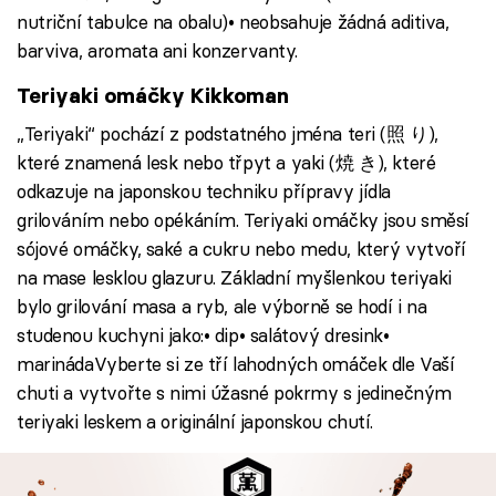
nutriční tabulce na obalu)• neobsahuje žádná aditiva,
barviva, aromata ani konzervanty.
Teriyaki omáčky Kikkoman
„Teriyaki“ pochází z podstatného jména teri (照 り),
které znamená lesk nebo třpyt a yaki (焼 き), které
odkazuje na japonskou techniku přípravy jídla
grilováním nebo opékáním. Teriyaki omáčky jsou směsí
sójové omáčky, saké a cukru nebo medu, který vytvoří
na mase lesklou glazuru. Základní myšlenkou teriyaki
bylo grilování masa a ryb, ale výborně se hodí i na
studenou kuchyni jako:• dip• salátový dresink•
marinádaVyberte si ze tří lahodných omáček dle Vaší
chuti a vytvořte s nimi úžasné pokrmy s jedinečným
teriyaki leskem a originální japonskou chutí.