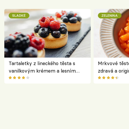
SLADKÉ
ZELENINA
Tartaletky z lineckého těsta s
Mrkvové těst
vanilkovým krémem a lesním
zdravá a origi
ovocem podle Bread Society
klasiky