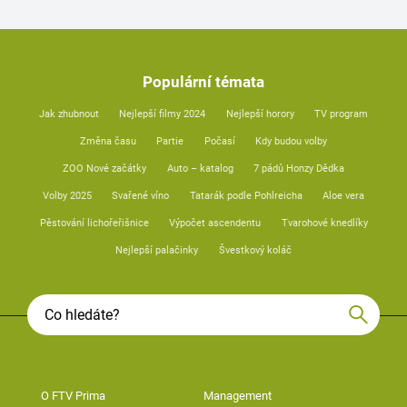
Populární témata
Jak zhubnout
Nejlepší filmy 2024
Nejlepší horory
TV program
Změna času
Partie
Počasí
Kdy budou volby
ZOO Nové začátky
Auto – katalog
7 pádů Honzy Dědka
Volby 2025
Svařené víno
Tatarák podle Pohlreicha
Aloe vera
Pěstování lichořeřišnice
Výpočet ascendentu
Tvarohové knedlíky
Nejlepší palačinky
Švestkový koláč
O FTV Prima
Management