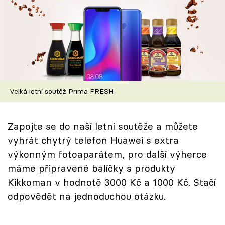
Škola vaření
Recepty z TV
Speciál: Cuketa
Těhotnej kuchař
Velká letní soutěž Prima FRESH
Sledujte prima+
Zapojte se do naší letní soutěže a můžete
Přihlášení
vyhrát chytrý telefon Huawei s extra
výkonným fotoaparátem, pro další výherce
máme připravené balíčky s produkty
Sledujte nás
Kikkoman v hodnotě 3000 Kč a 1000 Kč. Stačí
odpovědět na jednoduchou otázku.