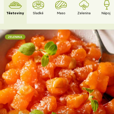
Těstoviny
Sladké
Maso
Zelenina
Nápoje
ZELENINA