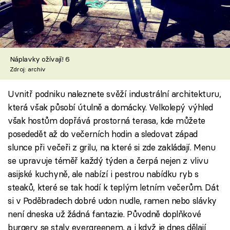
Náplavky ožívají! 6
Zdroj: archiv
Uvnitř podniku naleznete svěží industrální architekturu,
která však působí útulně a domácky. Velkolepý výhled
však hostům dopřává prostorná terasa, kde můžete
posededět až do večerních hodin a sledovat západ
slunce při večeři z grilu, na které si zde zakládají. Menu
se upravuje téměř každý týden a čerpá nejen z vlivu
asijské kuchyně, ale nabízí i pestrou nabídku ryb s
steaků, které se tak hodí k teplým letním večerům. Dát
si v Poděbradech dobré udon nudle, ramen nebo slávky
není dneska už žádná fantazie. Původně doplňkové
burgery se staly evergreenem, a i když je dnes dělají