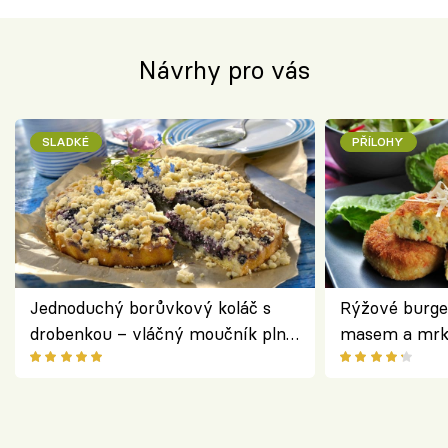
Návrhy pro vás
SLADKÉ
PŘÍLOHY
Jednoduchý borůvkový koláč s
Rýžové burge
drobenkou – vláčný moučník plný
masem a mrk
ovoce
salátem – leh