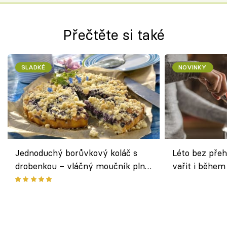
Přečtěte si také
SLADKÉ
NOVINKY
Jednoduchý borůvkový koláč s
Léto bez přeh
drobenkou – vláčný moučník plný
vařit i během
ovoce