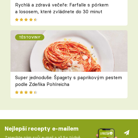
Rychlá a zdravá večeře: Farfalle s pórkem
a lososem, které zvládnete do 30 minut
TĚSTOVINY
Super jednoduše: Špagety s paprikovým pestem
podle Zdeňka Pohlreicha
Nejlepší recepty e-mailem
Zanechte nám svůj e-mail a až 5x týdně