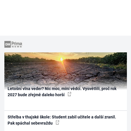
Letošní vlna veder? Nic moc, míní vědci. Vysvětlili, proč rok
2027 bude zřejmě daleko horší
Střelba v thajské škole: Student zabil učitele a další zranil.
Pak spáchal sebevraždu