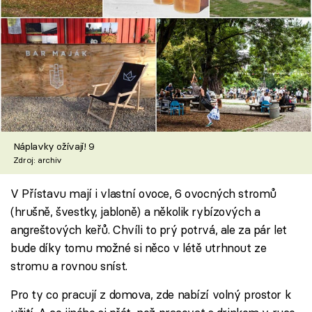
Náplavky ožívají! 9
Zdroj: archiv
V Přístavu mají i vlastní ovoce, 6 ovocných stromů
(hrušně, švestky, jabloně) a několik rybízových a
angreštových keřů. Chvíli to prý potrvá, ale za pár let
bude díky tomu možné si něco v létě utrhnout ze
stromu a rovnou sníst.
Pro ty co pracují z domova, zde nabízí volný prostor k