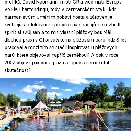
profíků. David Neumann, mistr ČR a vicemistr Evropy
ve Flair bartendingu, tedy v barmanském stylu, kde
barman svým uměním pobaví hosta a zároveň je
rychlejší a efektivnější při přípravě nápojů, se rozhodl
splnit si svůj sen a to mít vlastní plážový bar. Měl
dlouhou praxi v Chorvatsku na plážovém baru, kde 8 let
pracoval a mezi tím se stačil inspirovat u plážových
barů, které objevoval napříč zeměkoulí. A pak v roce
2007 objevil písečnou pláž na Lipně a sen se stal
skutečností.