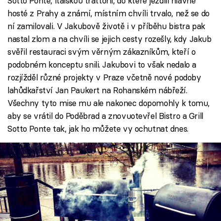
Sotto Ponte, italskou trattorii, do které jezdili hlavně
hosté z Prahy a známí, místním chvíli trvalo, než se do
ní zamilovali. V Jakubově životě i v příběhu bistra pak
nastal zlom a na chvíli se jejich cesty rozešly, kdy Jakub
svěřil restauraci svým věrným zákazníkům, kteří o
podobném konceptu snili. Jakubovi to však nedalo a
rozjížděl různé projekty v Praze včetně nové podoby
lahůdkařství Jan Paukert na Rohanském nábřeží.
Všechny tyto mise mu ale nakonec dopomohly k tomu,
aby se vrátil do Poděbrad a znovuotevřel Bistro a Grill
Sotto Ponte tak, jak ho můžete vy ochutnat dnes.