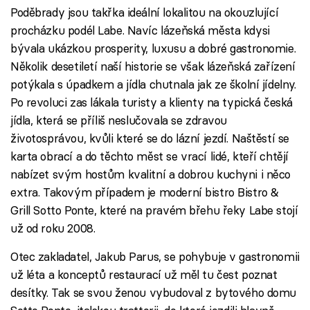
Poděbrady jsou takřka ideální lokalitou na okouzlující
procházku podél Labe. Navíc lázeňská města kdysi
bývala ukázkou prosperity, luxusu a dobré gastronomie.
Několik desetiletí naší historie se však lázeňská zařízení
potýkala s úpadkem a jídla chutnala jak ze školní jídelny.
Po revoluci zas lákala turisty a klienty na typická česká
jídla, která se příliš neslučovala se zdravou
životosprávou, kvůli které se do lázní jezdí. Naštěstí se
karta obrací a do těchto měst se vrací lidé, kteří chtějí
nabízet svým hostům kvalitní a dobrou kuchyni i něco
extra. Takovým případem je moderní bistro Bistro &
Grill Sotto Ponte, které na pravém břehu řeky Labe stojí
už od roku 2008.
Otec zakladatel, Jakub Parus, se pohybuje v gastronomii
už léta a konceptů restaurací už měl tu čest poznat
desítky. Tak se svou ženou vybudoval z bytového domu