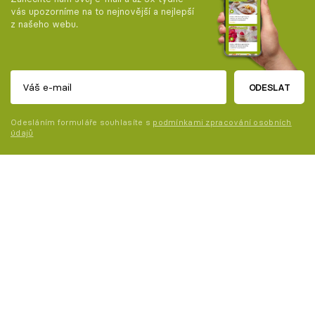
vás upozorníme na to nejnovější a nejlepší
z našeho webu.
ODESLAT
Odesláním formuláře souhlasíte s
podmínkami zpracování osobních
údajů