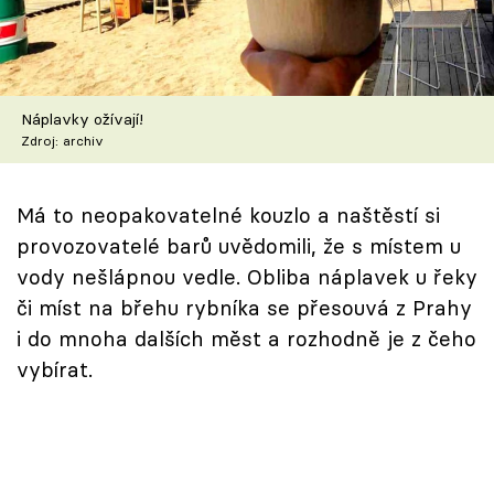
Škola vaření
Recepty z TV
Náplavky ožívají!
Speciál: Cuketa
Zdroj: archiv
Těhotnej kuchař
Má to neopakovatelné kouzlo a naštěstí si
Sledujte prima+
provozovatelé barů uvědomili, že s místem u
vody nešlápnou vedle. Obliba náplavek u řeky
Přihlášení
či míst na břehu rybníka se přesouvá z Prahy
i do mnoha dalších měst a rozhodně je z čeho
vybírat.
Sledujte nás