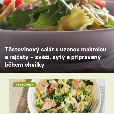
Těstovinový salát s uzenou makrelou
a rajčaty – svěží, sytý a připravený
během chvilky
TĚSTOVINY