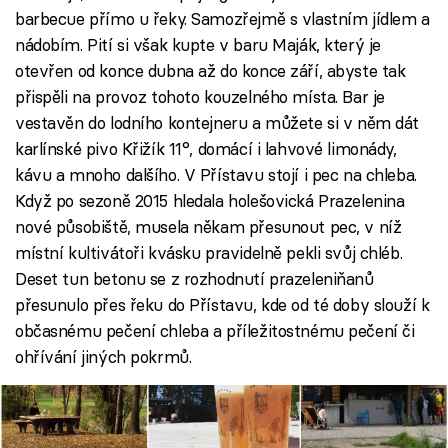
barbecue přímo u řeky. Samozřejmě s vlastním jídlem a
nádobím. Pití si však kupte v baru Maják, který je
otevřen od konce dubna až do konce září, abyste tak
přispěli na provoz tohoto kouzelného místa. Bar je
vestavěn do lodního kontejneru a můžete si v něm dát
karlínské pivo Křižík 11°, domácí i lahvové limonády,
kávu a mnoho dalšího. V Přístavu stojí i pec na chleba.
Když po sezoně 2015 hledala holešovická Prazelenina
nové působiště, musela někam přesunout pec, v níž
místní kultivátoři kvásku pravidelně pekli svůj chléb.
Deset tun betonu se z rozhodnutí prazeleniňanů
přesunulo přes řeku do Přístavu, kde od té doby slouží k
občasnému pečení chleba a příležitostnému pečení či
ohřívání jiných pokrmů.