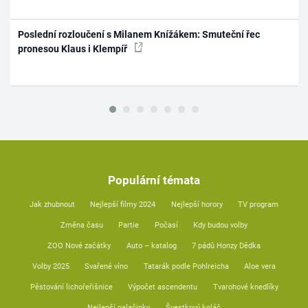
Poslední rozloučení s Milanem Knížákem: Smuteční řec
pronesou Klaus i Klempíř
Populární témata
Jak zhubnout
Nejlepší filmy 2024
Nejlepší horory
TV program
Změna času
Partie
Počasí
Kdy budou volby
ZOO Nové začátky
Auto – katalog
7 pádů Honzy Dědka
Volby 2025
Svařené víno
Tatarák podle Pohlreicha
Aloe vera
Pěstování lichořeřišnice
Výpočet ascendentu
Tvarohové knedlíky
Nejlepší palačinky
Švestkový koláč