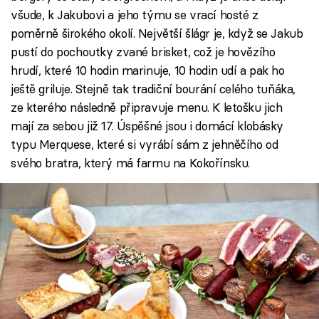
všude, k Jakubovi a jeho týmu se vrací hosté z
poměrně širokého okolí. Největší šlágr je, když se Jakub
pustí do pochoutky zvané brisket, což je hovězího
hrudí, které 10 hodin marinuje, 10 hodin udí a pak ho
ještě griluje. Stejně tak tradiční bourání celého tuňáka,
ze kterého následně připravuje menu. K letošku jich
mají za sebou již 17. Úspěšné jsou i domácí klobásky
typu Merquese, které si vyrábí sám z jehněčího od
svého bratra, který má farmu na Kokořínsku.