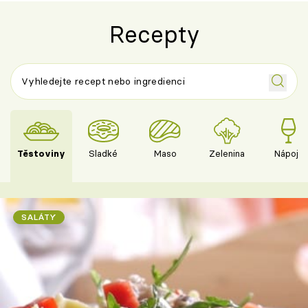
Recepty
Těstoviny
Sladké
Maso
Zelenina
Nápoje
SALÁTY