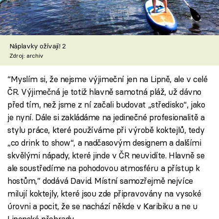
Náplavky ožívají! 2
Zdroj: archiv
“Myslím si, že nejsme výjimeční jen na Lipně, ale v celé
ČR. Výjimečná je totiž hlavně samotná pláž, už dávno
před tím, než jsme z ní začali budovat „středisko“, jako
je nyní. Dále si zakládáme na jedinečné profesionalitě a
stylu práce, které používáme při výrobě koktejlů, tedy
„co drink to show“, a nadčasovým designem a dalšími
skvělými nápady, které jinde v ČR neuvidíte. Hlavně se
ale soustředíme na pohodovou atmosféru a přístup k
hostům,” dodává David. Místní samozřejmě nejvíce
milují koktejly, které jsou zde připravovány na vysoké
úrovni a pocit, že se nachází někde v Karibiku a ne u
Lipenské přehrady.