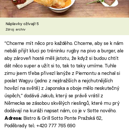
Náplavky ožívají! 5
Zdroj: archiv
“Chceme mít něco pro každého. Chceme, aby se k nám
nebáli přijít kluci po tréninku rugby na pivo a burger, ale
aby zároveň hosté měli jistotu, že když si budou chtít
dát něco super a užít si to, tak to taky umíme. Tuhle
zimu jsem třeba přivezl lanýže z Piemontu a nechal si
poslat Wagyu (jedno z nejdražších a nejchutnějších
hovězí na světě) z Japonska a oboje mělo neskutečný
úspěch,” dodává Jakub, který se právě vrátil z
Německa se zásobou skvělých rieslingů, které mu prý
dodávají na kuráži napsat nám, co je v Sotte nového.
Bistro & Grill Sotto Ponte Pražská 62,
Adresa:
Poděbrady tel.: +420 777 765 690