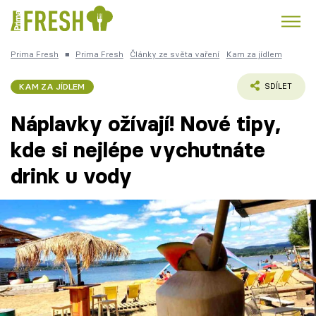
Prima Fresh
■
Prima Fresh
Články ze světa vaření
Kam za jídlem
Kuře
Polévky k večeři
Rychlé večeře
Trendy:
KAM ZA JÍDLEM
SDÍLET
Česká kuchyně
Čokoláda
Náplavky ožívají! Nové tipy,
kde si nejlépe vychutnáte
drink u vody
Témata
Recepty
Články
TV Program