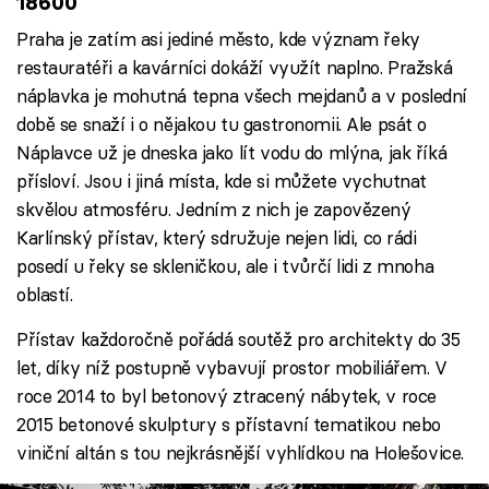
18600
Praha je zatím asi jediné město, kde význam řeky
restauratéři a kavárníci dokáží využít naplno. Pražská
náplavka je mohutná tepna všech mejdanů a v poslední
době se snaží i o nějakou tu gastronomii. Ale psát o
Náplavce už je dneska jako lít vodu do mlýna, jak říká
přísloví. Jsou i jiná místa, kde si můžete vychutnat
skvělou atmosféru. Jedním z nich je zapovězený
Karlínský přístav, který sdružuje nejen lidi, co rádi
posedí u řeky se skleničkou, ale i tvůrčí lidi z mnoha
oblastí.
Přístav každoročně pořádá soutěž pro architekty do 35
let, díky níž postupně vybavují prostor mobiliářem. V
roce 2014 to byl betonový ztracený nábytek, v roce
2015 betonové skulptury s přístavní tematikou nebo
viniční altán s tou nejkrásnější vyhlídkou na Holešovice.