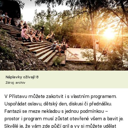
Náplavky ožívají! 8
Zdroj: archiv
V Přístavu můžete zakotvit i s vlastním programem.
Uspořádat oslavu, dětský den, diskusi či přednášku.
Fantazii se meze nekladou s jednou podmínkou –
prostor i program musí zůstat otevřené všem a bavit je.
Skvělé je, že vám zde půjčí gril a vy si můžete udělat