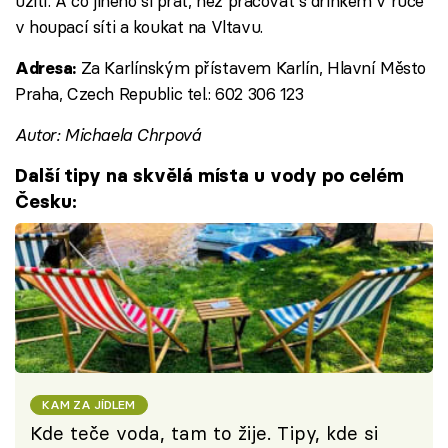
užití. A co jiného si přát, než pracovat s drinkem v ruce
v houpací síti a koukat na Vltavu.
Za Karlínským přístavem Karlín, Hlavní Město
Adresa:
Praha, Czech Republic tel.: 602 306 123
Autor: Michaela Chrpová
Další tipy na skvělá místa u vody po celém
Česku:
KAM ZA JÍDLEM
Kde teče voda, tam to žije. Tipy, kde si