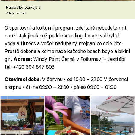
Náplavky ožívají! 3
Zdroj: archiv
O sportovní a kulturní program zde také nebudete mít
nouzi. Jak jinak než paddleboarding, beach volleybal,
yoga a fitness a večer nadupaný mejdan po celé léto.
Prostě dokonalá kombinace každého beach boye a bikini
girl.
Windy Point Černá v Pošumaví - Jestřábí
Adresa:
tel.: +420 604 847 808
V červnu • od 10:00 – 22:00 V červenci
Otevírací doba:
a srpnu • čt-ne 09:00 – 23:00 • pá-so 09:00 – 01:00