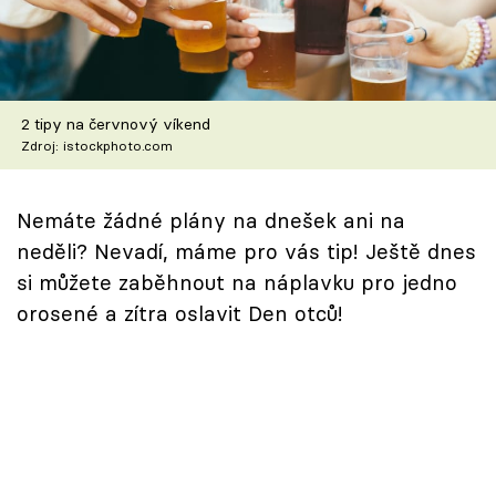
Škola vaření
Recepty z TV
2 tipy na červnový víkend
Speciál: Cuketa
Zdroj: istockphoto.com
Těhotnej kuchař
Nemáte žádné plány na dnešek ani na
Sledujte prima+
neděli? Nevadí, máme pro vás tip! Ještě dnes
si můžete zaběhnout na náplavku pro jedno
Přihlášení
orosené a zítra oslavit Den otců!
Sledujte nás