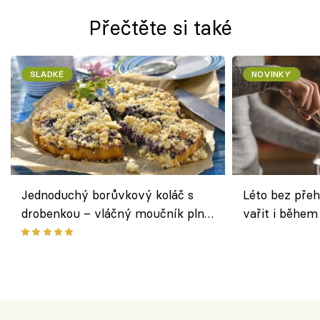
Přečtěte si také
SLADKÉ
NOVINKY
Jednoduchý borůvkový koláč s
Léto bez přeh
drobenkou – vláčný moučník plný
vařit i během
ovoce