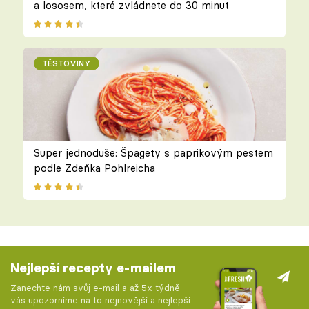
a lososem, které zvládnete do 30 minut
TĚSTOVINY
Super jednoduše: Špagety s paprikovým pestem
podle Zdeňka Pohlreicha
Nejlepší recepty e-mailem
Zanechte nám svůj e-mail a až 5x týdně
vás upozorníme na to nejnovější a nejlepší