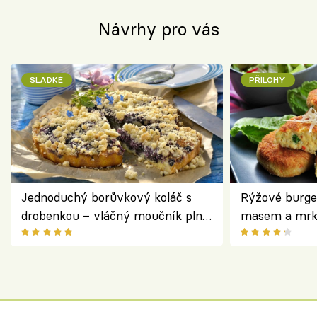
Návrhy pro vás
SLADKÉ
PŘÍLOHY
Jednoduchý borůvkový koláč s
Rýžové burge
drobenkou – vláčný moučník plný
masem a mrk
ovoce
salátem – leh