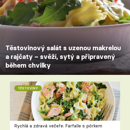
Těstovinový salát s uzenou makrelou
a rajčaty – svěží, sytý a připravený
během chvilky
TĚSTOVINY
Rychlá a zdravá večeře: Farfalle s pórkem