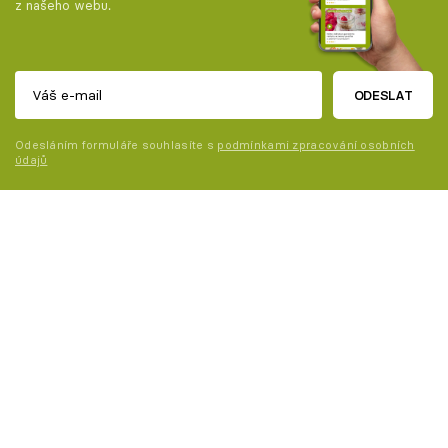
z našeho webu.
ODESLAT
Odesláním formuláře souhlasíte s
podmínkami zpracování osobních
údajů