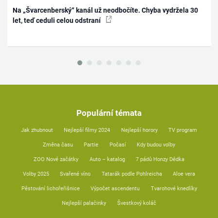
Na „Švarcenberský“ kanál už neodbočíte. Chyba vydržela 30
let, teď ceduli celou odstraní
Populární témata
Jak zhubnout
Nejlepší filmy 2024
Nejlepší horory
TV program
Změna času
Partie
Počasí
Kdy budou volby
ZOO Nové začátky
Auto – katalog
7 pádů Honzy Dědka
Volby 2025
Svařené víno
Tatarák podle Pohlreicha
Aloe vera
Pěstování lichořeřišnice
Výpočet ascendentu
Tvarohové knedlíky
Nejlepší palačinky
Švestkový koláč