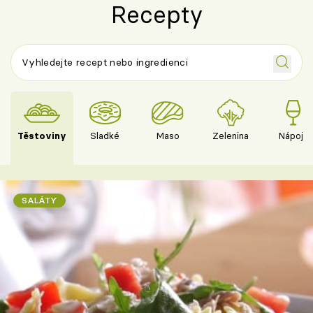
Recepty
Těstoviny
Sladké
Maso
Zelenina
Nápoje
SALÁTY