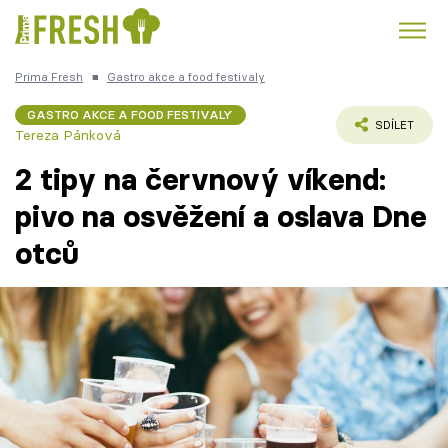
Prima Fresh
■
Gastro akce a food festivaly
Kuře
Polévky k večeři
Rychlé večeře
Trendy:
GASTRO AKCE A FOOD FESTIVALY
SDÍLET
Tereza Pánková
Česká kuchyně
Čokoláda
2 tipy na červnový víkend:
pivo na osvěžení a oslava Dne
otců
Témata
Recepty
Články
TV Program