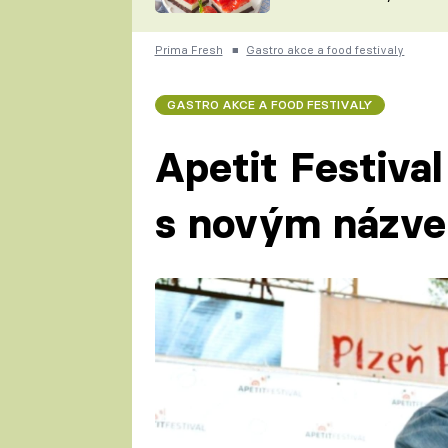
nepotřebujete troubu
ZDENĚK
ČESKO NA TALÍŘI
POHLREICH
Prima Fresh
■
Gastro akce a food festivaly
KAROLÍNA,
JAROSLAV SAPÍK
DOMÁCÍ
GASTRO AKCE A FOOD FESTIVALY
KUCHAŘKA
KAROLÍNA
KAMBERSKÁ
Apetit Festival
s novým názve