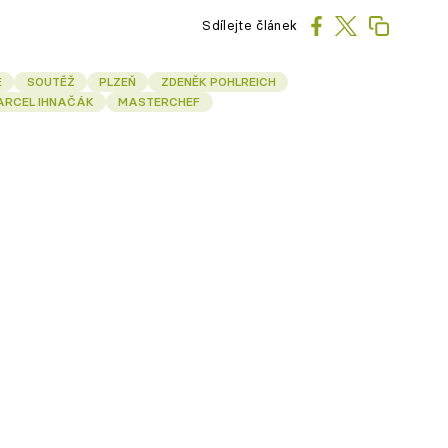
Sdílejte článek
E
SOUTĚŽ
PLZEŇ
ZDENĚK POHLREICH
ARCEL IHNAČÁK
MASTERCHEF