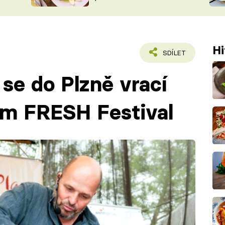
ŠÉFREDAK
VYCHYTÁVKY
SOUTĚŽ FR
NA NÁKUPECH
ČASOPIS
Hi
SDÍLET
 se do Plzně vrací
m FRESH Festival