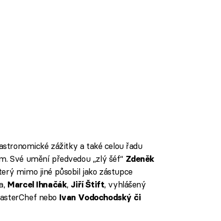
gastronomické zážitky a také celou řadu
em. Své umění předvedou „zlý šéf“
Zdeněk
terý mimo jiné působil jako zástupce
a,
,
, vyhlášený
Marcel Ihnačák
Jiří Štift
MasterChef nebo
Ivan Vodochodský či