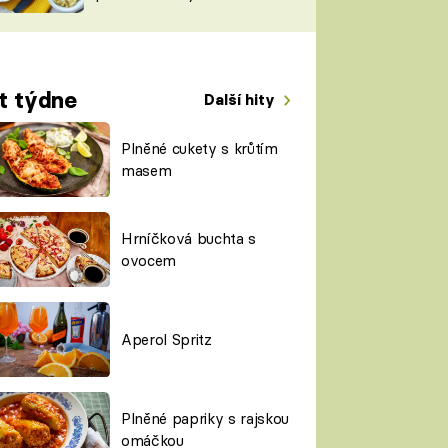
TORKY
ESH
t týdne
Další hity
Plněné cukety s krůtím
masem
Hrníčková buchta s
ovocem
Aperol Spritz
Plněné papriky s rajskou
omáčkou