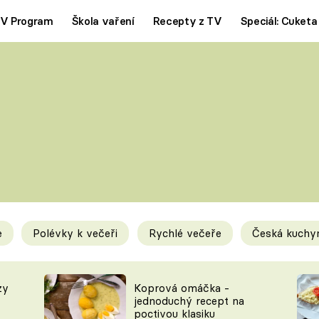
V Program
Škola vaření
Recepty z TV
Speciál: Cuketa
Polévky
Saláty
ČESKÁ KLASIKA
TĚSTOVIN
SILNÉ VÝVARY
SLADKÉ
KRÉMOVÉ
BEZMASÁ J
e
Polévky k večeři
Rychlé večeře
Česká kuchy
y
Tipy a triky
Novink
zy
Koprová omáčka -
jednoduchý recept na
poctivou klasiku
KAM ZA JÍDLEM
BLOG