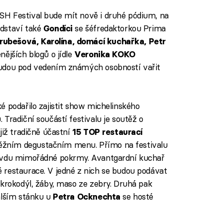
H Festival bude mít nově i druhé pódium, na
dstaví také
se šéfredaktorkou Prima
Gondíci
rubešová, Karolína, domácí kuchařka, Petr
ějších blogů o jídle
Veronika KOKO
 budou pod vedením známých osobností vařit
é podařilo zajistit show michelinského
Tradiční součástí festivalu je soutěž o
již tradičně účastní
15 TOP restaurací
žním degustačním menu. Přímo na festivalu
ravdu mimořádné pokrmy. Avantgardní kuchař
 restaurace. V jedné z nich se budou podávat
 krokodýl, žáby, maso ze zebry. Druhá pak
alším stánku u
se hosté
Petra Ocknechta