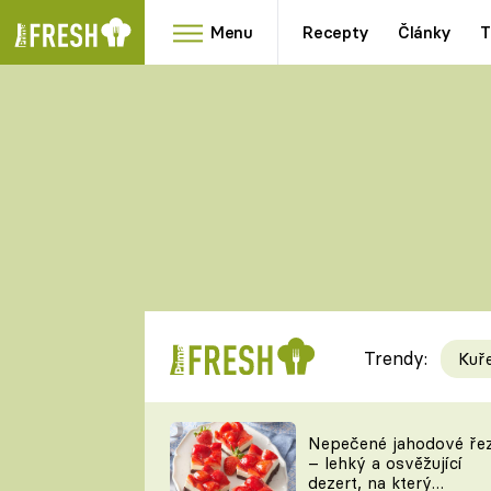
Menu
Recepty
Články
T
Oblíbené
Přílohy
recepty
HRANOLKY
HOUBY
KNEDLÍKY
DÝNĚ
KAŠE
RYCHLOVKY
Trendy:
Kuř
Populární
Videorecept
Nepečené jahodové ře
– lehký a osvěžující
kuchaři
dezert, na který
TEĎ VAŘÍ ŠÉF!