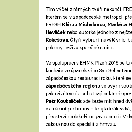
Tím výčet známých tváří nekončí. FRES
kterém se v západočeské metropoli pře
FRESH
,
Klárou Michalovou
Markéta H
nebo autorka jednoho z nejčten
Havlíček
. Čtyři vybraní návštěvníci
Kokešová
pokrmy naživo společně s nimi.
Ve spolupráci s EHMK Plzeň 2015 se tak
kuchaře ze španělského San Sebastianu. 
západočeskou restauraci roku, které se 
se svým soutě
západočeského regionu
pak návštěvníci ochutnají některé op
zde bude mít hned dvě
Petr Koukolíček
extrémní pochutiny – krajta královská,
představí molekulární gastronomii. V d
zakousnou do specialit z hmyzu.