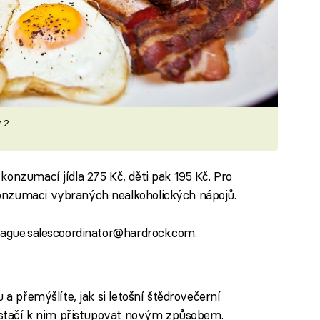
y 2
konzumací jídla 275 Kč, děti pak 195 Kč. Pro
onzumaci vybraných nealkoholických nápojů.
rague.salescoordinator@hardrock.com.
 a přemýšlíte, jak si letošní štědrovečerní
, stačí k nim přistupovat novým způsobem.