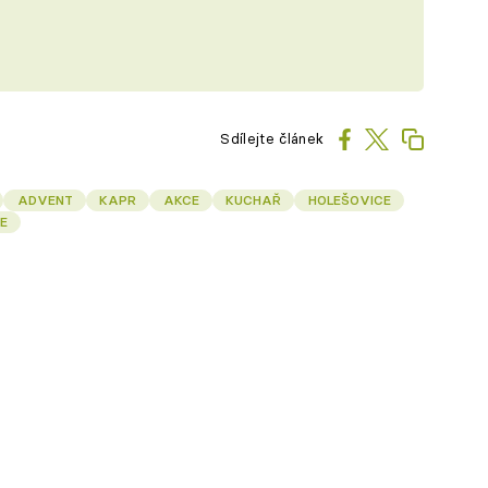
Sdílejte článek
ADVENT
KAPR
AKCE
KUCHAŘ
HOLEŠOVICE
E