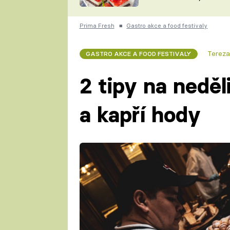
nepotřebujete troubu
ZDENĚK
ČESKO NA TALÍŘI
POHLREICH
Prima Fresh
■
Gastro akce a food festivaly
KAROLÍNA,
JAROSLAV SAPÍK
DOMÁCÍ
Terez
GASTRO AKCE A FOOD FESTIVALY
KUCHAŘKA
KAROLÍNA
KAMBERSKÁ
2 tipy na neděl
a kapří hody