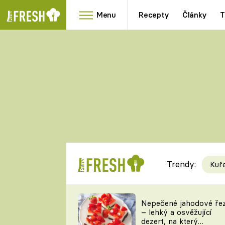
Menu
Recepty
Články
T
Oblíbené
Přílohy
recepty
HRANOLKY
HOUBY
KNEDLÍKY
DÝNĚ
KAŠE
RYCHLOVKY
Trendy:
Kuř
Populární
Videorecept
Nepečené jahodové ře
– lehký a osvěžující
kuchaři
dezert, na který
TEĎ VAŘÍ ŠÉF!