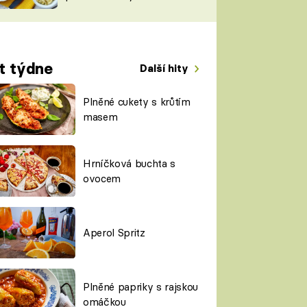
TORKY
ESH
t týdne
Další hity
Plněné cukety s krůtím
masem
Hrníčková buchta s
ovocem
Aperol Spritz
Plněné papriky s rajskou
omáčkou