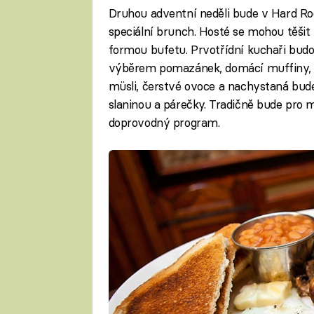
Druhou adventní neděli bude v Hard Roc
speciální brunch. Hosté se mohou těšit
formou bufetu. Prvotřídní kuchaři bud
výběrem pomazánek, domácí muffiny, p
müsli, čerstvé ovoce a nachystaná bude 
slaninou a párečky. Tradičně bude pro
doprovodný program.