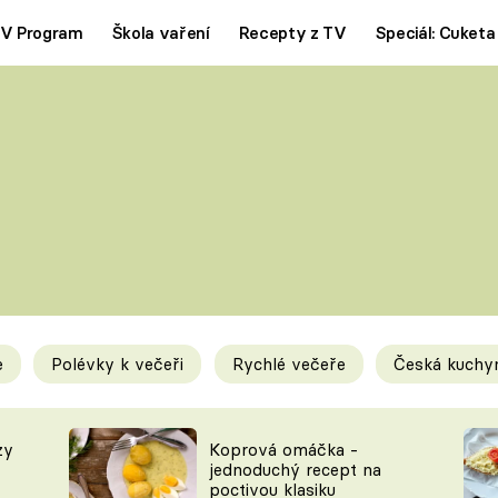
V Program
Škola vaření
Recepty z TV
Speciál: Cuketa
Polévky
Saláty
ČESKÁ KLASIKA
TĚSTOVIN
SILNÉ VÝVARY
SLADKÉ
KRÉMOVÉ
BEZMASÁ J
e
Polévky k večeři
Rychlé večeře
Česká kuchy
y
Tipy a triky
Novink
zy
Koprová omáčka -
jednoduchý recept na
poctivou klasiku
KAM ZA JÍDLEM
BLOG