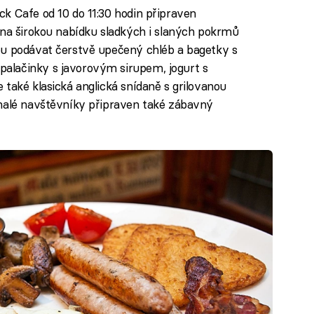
k Cafe od 10 do 11:30 hodin připraven
 na širokou nabídku sladkých i slaných pokrmů
ou podávat čerstvě upečený chléb a bagetky s
alačinky s javorovým sirupem, jogurt s
také klasická anglická snídaně s grilovanou
 malé navštěvníky připraven také zábavný