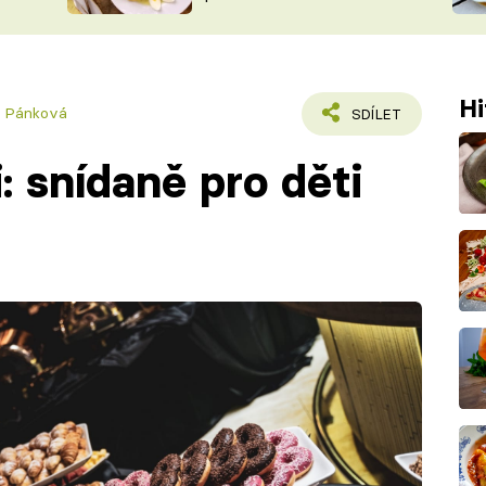
ŠÉFREDAK
VYCHYTÁVKY
SOUTĚŽ FR
NA NÁKUPECH
ČASOPIS
Hi
a Pánková
SDÍLET
i: snídaně pro děti