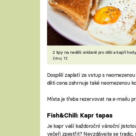
2 tipy na neděli: snídaně pro děti a kapří hod
Zdroj: TZ
Dospělí zaplatí za vstup s neomezenou 
děti cena zahrnuje také neomezenou k
Místa je třeba rezervovat na e-mailu p
Fish&Chill: Kapr tapas
Je kapr vaší každoroční vánoční jistotou
večeři zpestřit? Nevzdávejte se tradic