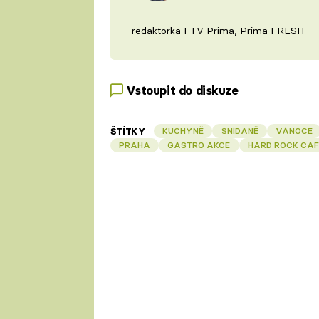
redaktorka FTV Prima, Prima FRESH
Vstoupit do diskuze
ŠTÍTKY
KUCHYNĚ
SNÍDANĚ
VÁNOCE
PRAHA
GASTRO AKCE
HARD ROCK CAF