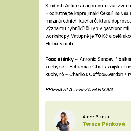
Studenti Arts managementu vás zvou na 
– ochutnejte kapra jinak! Čekají na vás 
mezinárodních kuchařů, které doprovod
významu rybníků či ryb v gastronomii
workshopy. Vstupné je 70 Kč a celá ak
Holešovicích.
~ Antonio Sandev / balká
Food stánky
kuchyně ~ Bohemian Chef / asijská kuchy
kuchyně ~ Charlie's Coffee&Garden / r
PŘIPRAVILA TEREZA PÁNKOVÁ
Autor článku
Tereza Pánková