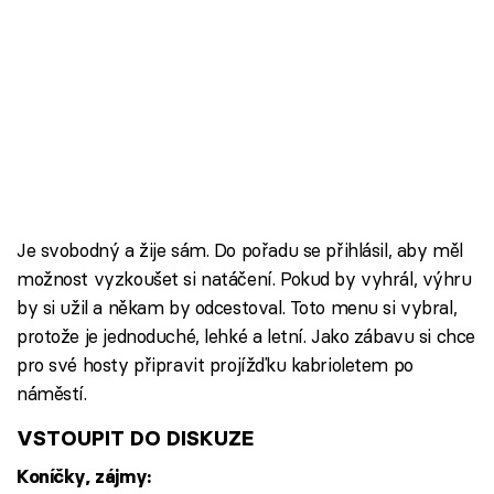
Škola vaření
Recepty z TV
Speciál: Cuketa
Těhotnej kuchař
Sledujte prima+
Je svobodný a žije sám. Do pořadu se přihlásil, aby měl
možnost vyzkoušet si natáčení. Pokud by vyhrál, výhru
Přihlášení
by si užil a někam by odcestoval. Toto menu si vybral,
protože je jednoduché, lehké a letní. Jako zábavu si chce
pro své hosty připravit projížďku kabrioletem po
Sledujte nás
náměstí.
VSTOUPIT DO DISKUZE
Koníčky, zájmy: