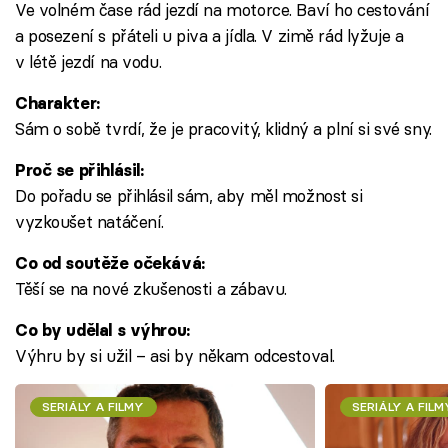
Ve volném čase rád jezdí na motorce. Baví ho cestování
a posezení s přáteli u piva a jídla. V zimě rád lyžuje a
v létě jezdí na vodu.
Charakter:
Sám o sobě tvrdí, že je pracovitý, klidný a plní si své sny.
Proč se přihlásil:
Do pořadu se přihlásil sám, aby měl možnost si
vyzkoušet natáčení.
Co od soutěže očekává:
Těší se na nové zkušenosti a zábavu.
Co by udělal s výhrou:
Výhru by si užil – asi by někam odcestoval.
SERIÁLY A FILMY
SERIÁLY A FILM