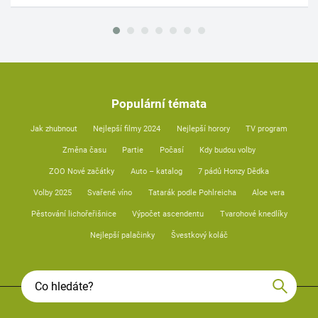
Populární témata
Jak zhubnout
Nejlepší filmy 2024
Nejlepší horory
TV program
Změna času
Partie
Počasí
Kdy budou volby
ZOO Nové začátky
Auto – katalog
7 pádů Honzy Dědka
Volby 2025
Svařené víno
Tatarák podle Pohlreicha
Aloe vera
Pěstování lichořeřišnice
Výpočet ascendentu
Tvarohové knedlíky
Nejlepší palačinky
Švestkový koláč