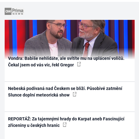
Vondra: Babiše nehlídáte, ale svítíte mu na uplácení voličů.
Čekal jsem od vás víc, řekl Gregor
Nebeská podívaná nad Českem se blíží. Působivé zatmění
Slunce doplní meteorická show
REPORTÁŽ: Za tajemnými hrady do Karpat aneb Fascinující
zříceniny u českých hranic