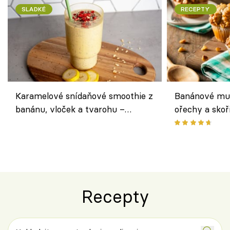
SLADKÉ
RECEPTY
Karamelové snídaňové smoothie z
Banánové muf
banánu, vloček a tvarohu –
ořechy a skoř
snídaně do skleničky
Recepty