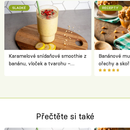
SLADKÉ
RECEPTY
Karamelové snídaňové smoothie z
Banánové muf
banánu, vloček a tvarohu –
ořechy a skoř
snídaně do skleničky
Přečtěte si také