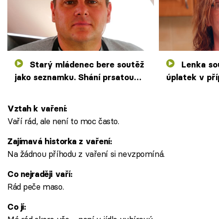
Starý mládenec bere soutěž
Lenka soupeřům nabízí
jako seznamku. Shání prsatou
úplatek v pří
blondýnu, která vaří jako máma
Šokuje bydle
stole
Vztah k vaření:
Vaří rád, ale není to moc často.
Zajímavá historka z vaření:
Na žádnou příhodu z vaření si nevzpomíná.
Co nejraději vaří:
Rád peče maso.
Co jí: