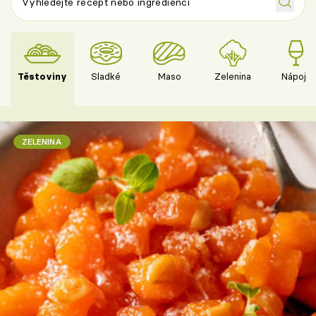
Těstoviny
Sladké
Maso
Zelenina
Nápoje
ZELENINA