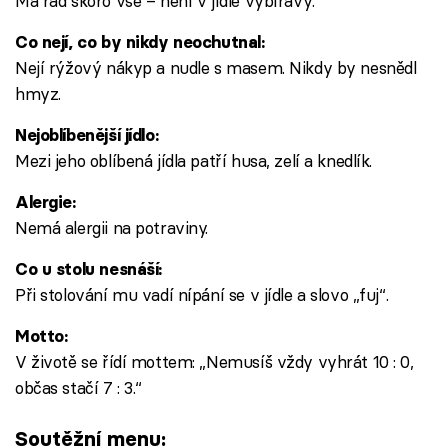
Má rád skoro vše – není v jídle vybíravý.
Co nejí, co by nikdy neochutnal:
Nejí rýžový nákyp a nudle s masem. Nikdy by nesnědl
hmyz.
Nejoblíbenější jídlo:
Mezi jeho oblíbená jídla patří husa, zelí a knedlík.
Alergie:
Nemá alergii na potraviny.
Co u stolu nesnáší:
Při stolování mu vadí nípání se v jídle a slovo „fuj“.
Motto:
V životě se řídí mottem: „Nemusíš vždy vyhrát 10 : 0,
občas stačí 7 : 3.“
Soutěžní menu: