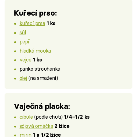
Kuřecí prso:
kuřecí prsa
1 ks
sůl
pepř
hladká mouka
vejce
1 ks
panko strouhanka
olej
(na smažení)
Vaječná placka:
cibule
(podle chuti)
1/4–1/2 ks
sójová omáčka
2 lžíce
mirin
1 a 1/2 lžíce