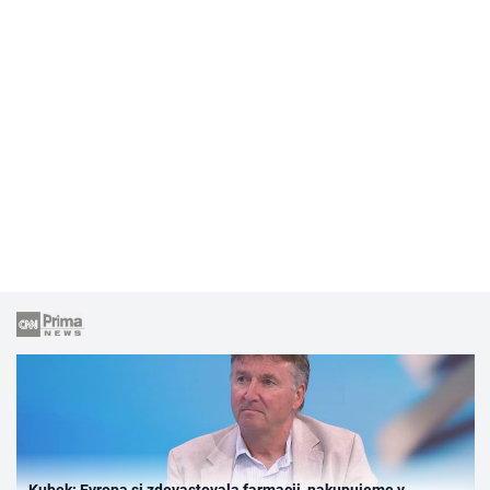
Kubek: Evropa si zdevastovala farmacii, nakupujeme v