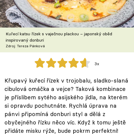
Škola vaření
Recepty z TV
Kuřecí katsu řízek s vaječnou plackou – japonský oběd
Speciál: Cuketa
inspirovaný donburi
Zdroj: Tereza Pánková
Těhotnej kuchař
3x
Sledujte prima+
Křupavý kuřecí řízek v trojobalu, sladko-slaná
Přihlášení
cibulová omáčka a vejce? Taková kombinace
je příslibem sytého asijského jídla, na kterém
si opravdu pochutnáte. Rychlá úprava na
Sledujte nás
pánvi připomíná donburi styl a dělá z
obyčejného řízku něco víc. Když k tomu ještě
přidáte misku rýže, bude pokrm perfektní!