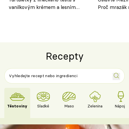
vanilkovým krémem a lesním
Proč mrazák n
ovocem podle Bread Society
horku vsadit 
Recepty
Těstoviny
Sladké
Maso
Zelenina
Nápoje