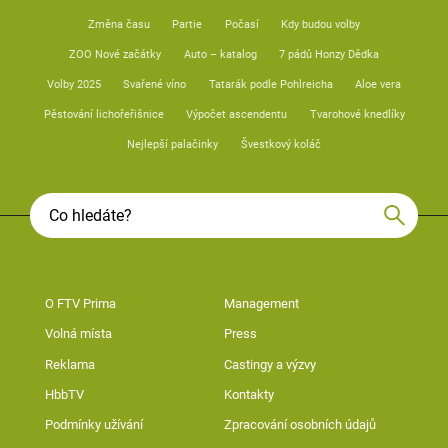
Změna času
Partie
Počasí
Kdy budou volby
ZOO Nové začátky
Auto – katalog
7 pádů Honzy Dědka
Volby 2025
Svařené víno
Tatarák podle Pohlreicha
Aloe vera
Pěstování lichořeřišnice
Výpočet ascendentu
Tvarohové knedlíky
Nejlepší palačinky
Švestkový koláč
O FTV Prima
Management
Volná místa
Press
Reklama
Castingy a výzvy
HbbTV
Kontakty
Podmínky užívání
Zpracování osobních údajů