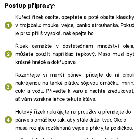
Postup přípravy:
Failed to fetch
Kuřecí řízek osolte, opepřete a poté obalte klasicky
v trojobalu: mouka, vejce, panko strouhanka. Pokud
je prso příliš vysoké, naklepejte ho.
Řízek osmažte v dostatečném množství oleje,
můžete použít například řepkový. Maso musí být
krásně hnědé a dokřupava.
Rozehřejte si menší pánev, přidejte do ní cibuli
nakrájenou na tenké plátky, sójovou omáčku, mirin,
cukr a vodu. Přiveďte k varu a nechte zredukovat,
ať vám vznikne lehce tekutá šťáva.
Hotový řízek nakrájejte na proužky a přendejte do
pánve s omáčkou tak, aby stále držel tvar. Okolo
masa rozlijte rozšlehaná vejce a přikryjte pokličkou.