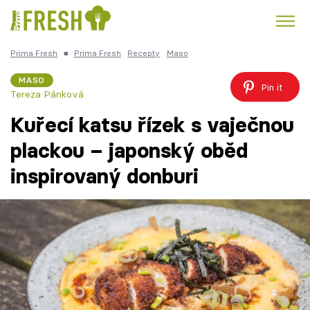
Prima Fresh
■
Prima Fresh
Recepty
Maso
Kuře
Polévky k večeři
Rychlé večeře
Trendy:
MASO
Pin it
Tereza Pánková
Česká kuchyně
Čokoláda
Kuřecí katsu řízek s vaječnou
plackou – japonský oběd
inspirovaný donburi
Témata
Recepty
Články
TV Program