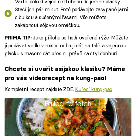
Vařte, dokud vejce neztuhnou do jemné placky.
Stačí jen pár minut. Poté podávejte zasypané jarní
cibulkou a sušenými řasami. Vše můžete
zakápnout sójovou omáčkou.
Jako příloha se hodí uvařená rýže. Můžete
PRIMA TIP:
ji podávat vedle v misce nebo ji dát na talíř a vaječnou
placku s masem dát přes ni, právě na styl donburi.
Chcete si uvařit asijskou klasiku? Máme
pro vás videorecept na kung-pao!
Kompletní recept najdete ZDE:
Kuřecí kung-pao
Failed to fetch