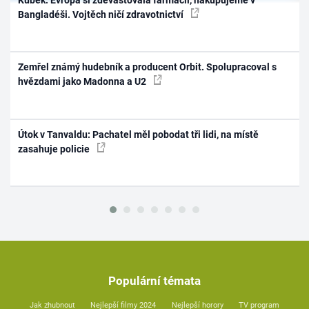
Bangladéši. Vojtěch ničí zdravotnictví
Zemřel známý hudebník a producent Orbit. Spolupracoval s
hvězdami jako Madonna a U2
Útok v Tanvaldu: Pachatel měl pobodat tři lidi, na místě
zasahuje policie
Populární témata
Jak zhubnout
Nejlepší filmy 2024
Nejlepší horory
TV program