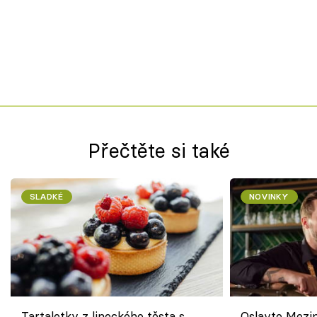
Přečtěte si také
SLADKÉ
NOVINKY
Tartaletky z lineckého těsta s
Oslavte Mezin