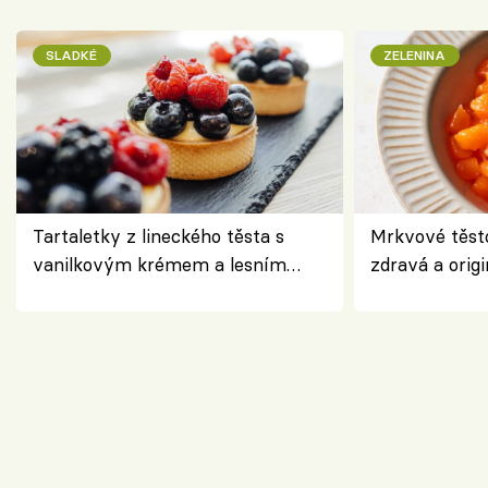
SLADKÉ
ZELENINA
Tartaletky z lineckého těsta s
Mrkvové těst
vanilkovým krémem a lesním
zdravá a origi
ovocem podle Bread Society
klasiky