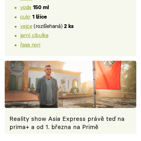
voda
150 ml
cukr
1 lžíce
vejce
(rozšlehaná)
2 ks
jarní cibulka
řasa nori
Reality show Asia Express právě teď na
prima+ a od 1. března na Primě