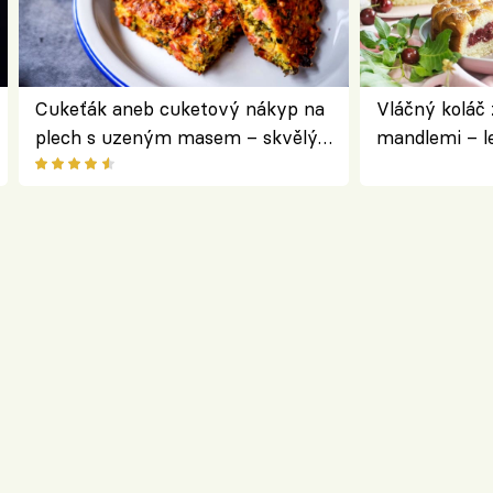
Cukeťák aneb cuketový nákyp na
Vláčný koláč 
plech s uzeným masem – skvělý
mandlemi – l
způsob, jak zpracovat přerostlé
i na oslavu
cukety