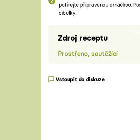
potírejte připravenou omáčkou. Pod
cibulky.
Fa
Zdroj receptu
Prostřeno, soutěžící
Vstoupit do diskuze