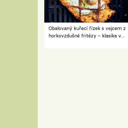
Obalovaný kuřecí řízek s vejcem z
horkovzdušné fritézy – klasika v
novém pojetí podle Jamieho
Olivera