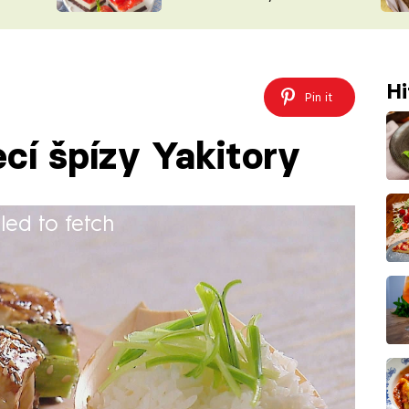
nepotřebujete troubu
ŠÉFREDAK
VYCHYTÁVKY
SOUTĚŽ FR
NA NÁKUPECH
ČASOPIS
Hi
Pin it
cí špízy Yakitory
iled to fetch
ádnete v pohodě připravit i v domácích