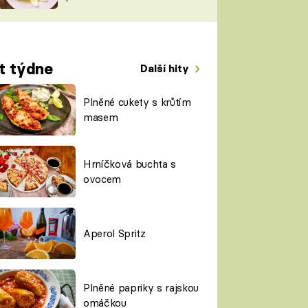
TORKY
ESH
t týdne
Další hity
Plněné cukety s krůtím
masem
Hrníčková buchta s
ovocem
Aperol Spritz
Plněné papriky s rajskou
omáčkou