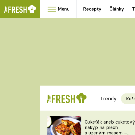
Menu
Recepty
Články
T
Oblíbené
Přílohy
recepty
HRANOLKY
HOUBY
KNEDLÍKY
DÝNĚ
KAŠE
RYCHLOVKY
Trendy:
Kuř
Populární
Videorecept
Cukeťák aneb cuketový
nákyp na plech
kuchaři
s uzeným masem –
TEĎ VAŘÍ ŠÉF!