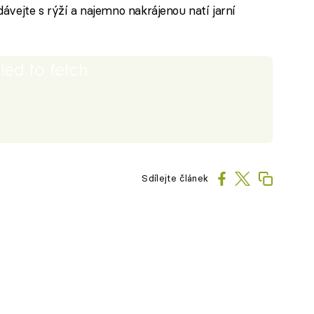
ávejte s rýží a najemno nakrájenou natí jarní
iled to fetch
Sdílejte článek