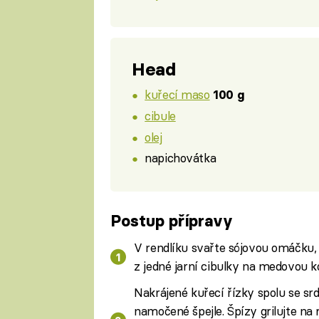
Head
kuřecí maso
100 g
cibule
olej
napichovátka
Postup přípravy
V rendlíku svařte sójovou omáčku, 
z jedné jarní cibulky na medovou k
Nakrájené kuřecí řízky spolu se srd
namočené špejle. Špízy grilujte na