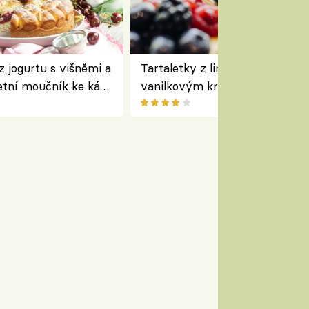
z jogurtu s višněmi a
Tartaletky z lineckého těsta s
etní moučník ke kávě
vanilkovým krémem a lesním
ovocem podle Bread Society