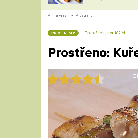
skvělý způsob, jak
ZDENĚK
zpracovat přerostlé
ČESKO NA TALÍŘI
cukety
POHLREICH
Prima Fresh
■
Prostřeno!
KAROLÍNA,
JAROSLAV SAPÍK
DOMÁCÍ
Prostřeno, soutěžící
PROSTŘENO!
KUCHAŘKA
KAROLÍNA
KAMBERSKÁ
Prostřeno: Kuře
Fa
56x
Tuhle japonskou delikatesu zvl
podmínách. Arigató!