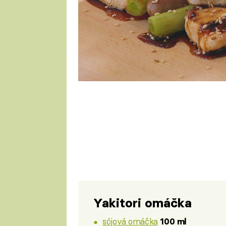
1 porce
Yakitori omáčka
sójová omáčka
100 ml