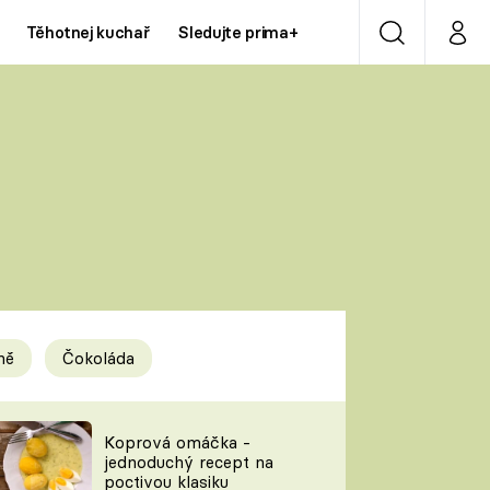
Těhotnej kuchař
Sledujte prima+
Vyhledávání
Můj p
Prima+
Y
CNN Prima NEWS
Prima ZOOM
ÍDLA
Prima LIVING
Prima Ženy
ně
Čokoláda
Prima LAJK
y
Koprová omáčka -
jednoduchý recept na
Sledujte nás
poctivou klasiku