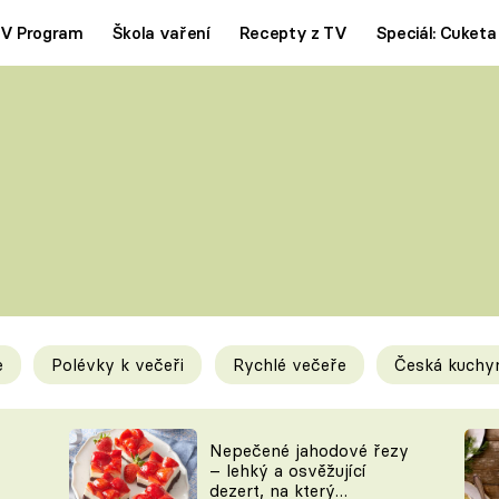
V Program
Škola vaření
Recepty z TV
Speciál: Cuketa
Polévky
Saláty
ČESKÁ KLASIKA
TĚSTOVIN
SILNÉ VÝVARY
SLADKÉ
KRÉMOVÉ
BEZMASÁ J
e
Polévky k večeři
Rychlé večeře
Česká kuchy
y
Tipy a triky
Novink
Nepečené jahodové řezy
– lehký a osvěžující
dezert, na který
KAM ZA JÍDLEM
BLOG