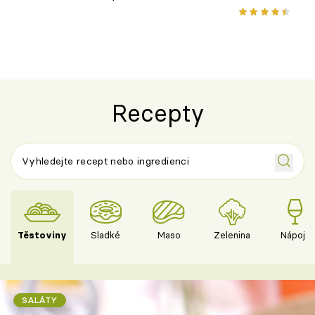
salátem – lehká a chutná večeře
Recepty
Těstoviny
Sladké
Maso
Zelenina
Nápoje
SALÁTY