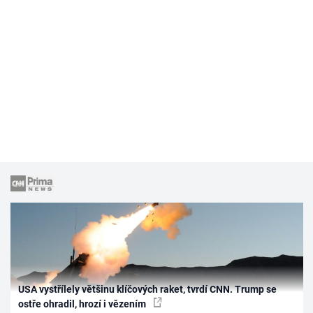
USA vystřílely většinu klíčových raket, tvrdí CNN. Trump se
ostře ohradil, hrozí i vězením