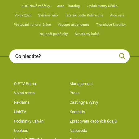
ZOO Nové začátky
Auto – katalog
7 pádů Honzy Dědka
Volby 2025
Svařené víno
Tatarák podle Pohlreicha
Aloe vera
Pěstování lichořeřišnice
Výpočet ascendentu
Tvarohové knedlíky
Nejlepší palačinky
Švestkový koláč
O FTV Prima
Management
Volná místa
Press
Reklama
Castingy a výzvy
HbbTV
Kontakty
Podmínky užívání
Zpracování osobních údajů
Cookies
Nápověda