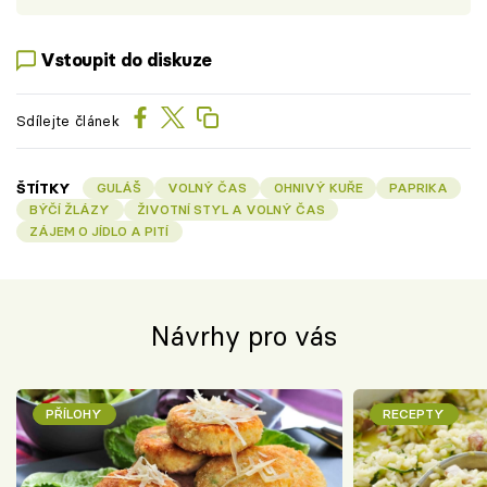
Vstoupit do diskuze
Sdílejte článek
ŠTÍTKY
GULÁŠ
VOLNÝ ČAS
OHNIVÝ KUŘE
PAPRIKA
BÝČÍ ŽLÁZY
ŽIVOTNÍ STYL A VOLNÝ ČAS
ZÁJEM O JÍDLO A PITÍ
Návrhy pro vás
PŘÍLOHY
RECEPTY