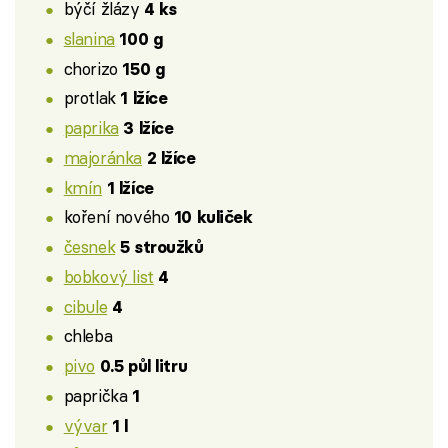
býčí žlázy
4 ks
slanina
100 g
chorizo
150 g
protlak
1 lžíce
paprika
3 lžíce
majoránka
2 lžíce
kmín
1 lžíce
koření nového
10 kuliček
česnek
5 stroužků
bobkový list
4
cibule
4
chleba
pivo
0.5 půl litru
paprička
1
vývar
1 l