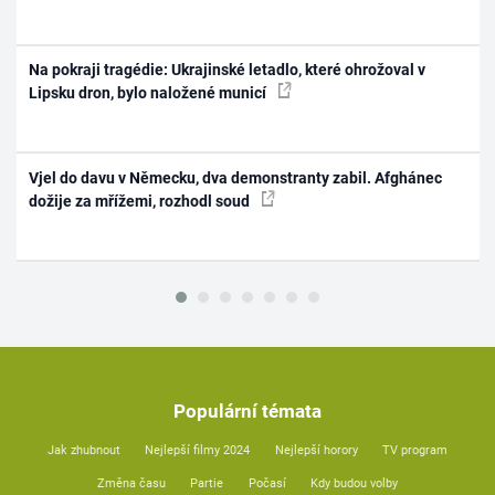
Na pokraji tragédie: Ukrajinské letadlo, které ohrožoval v
Lipsku dron, bylo naložené municí
Vjel do davu v Německu, dva demonstranty zabil. Afghánec
dožije za mřížemi, rozhodl soud
Populární témata
Jak zhubnout
Nejlepší filmy 2024
Nejlepší horory
TV program
Změna času
Partie
Počasí
Kdy budou volby