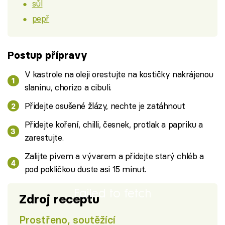
sůl
pepř
Postup přípravy
V kastrole na oleji orestujte na kostičky nakrájenou
slaninu, chorizo a cibuli.
Přidejte osušené žlázy, nechte je zatáhnout
Přidejte koření, chilli, česnek, protlak a papriku a
zarestujte.
Zalijte pivem a vývarem a přidejte starý chléb a
pod pokličkou duste asi 15 minut.
Failed to fetch
Zdroj receptu
Prostřeno, soutěžící