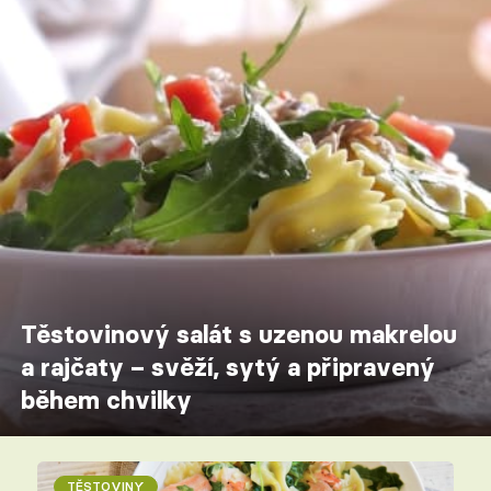
Těstovinový salát s uzenou makrelou
a rajčaty – svěží, sytý a připravený
během chvilky
TĚSTOVINY