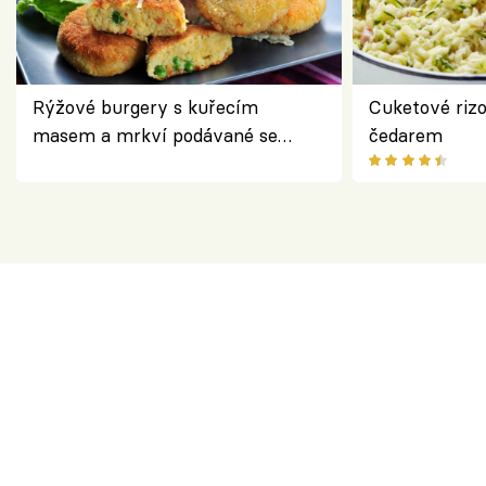
Rýžové burgery s kuřecím
Cuketové rizo
masem a mrkví podávané se
čedarem
salátem – lehká a chutná večeře