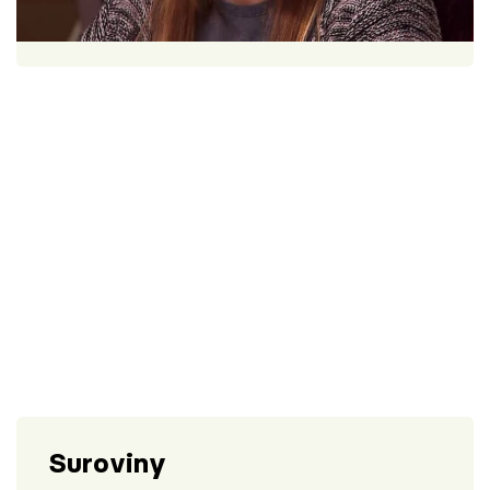
Škola vaření
1 porce
90 minut
Recepty z TV
Speciál: Cuketa
Těhotnej kuchař
Sledujte prima+
Přihlášení
Sledujte nás
Suroviny