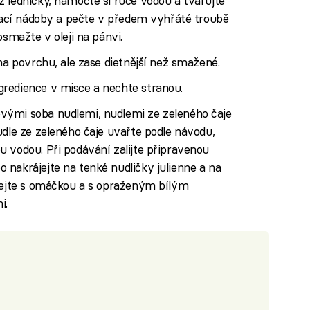
 ledničky, namočte si ruce vodou a tvarujte
ékací nádoby a pečte v předem vyhřáté troubě
osmažte v oleji na pánvi.
na povrchu, ale zase dietnější než smažené.
redience v misce a nechte stranou.
vými soba nudlemi, nudlemi ze zeleného čaje
udle ze zeleného čaje uvařte podle návodu,
 vodou. Při podávání zalijte připravenou
nakrájejte na tenké nudličky julienne a na
ávejte s omáčkou a s opraženým bílým
i.