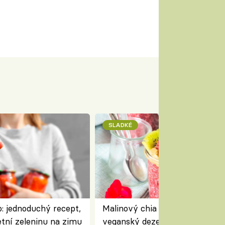
SLADKÉ
: jednoduchý recept,
Malinový chia pudink s kokose
etní zeleninu na zimu
veganský dezert plný ovoce a