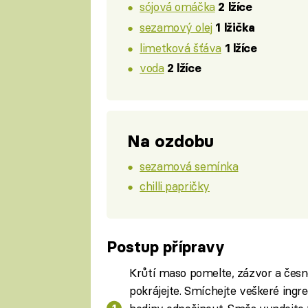
sójová omáčka
2 lžíce
sezamový olej
1 lžička
limetková šťáva
1 lžíce
voda
2 lžíce
Na ozdobu
sezamová semínka
chilli papričky
Postup přípravy
Krůtí maso pomelte, zázvor a česnek
pokrájejte. Smíchejte veškeré ingr