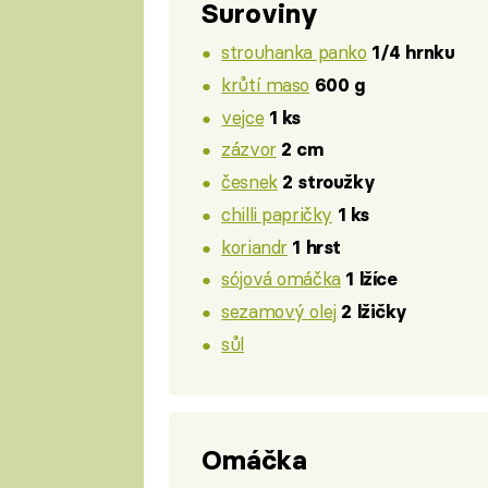
Suroviny
strouhanka panko
1/4 hrnku
krůtí maso
600 g
vejce
1 ks
zázvor
2 cm
česnek
2 stroužky
chilli papričky
1 ks
koriandr
1 hrst
sójová omáčka
1 lžíce
sezamový olej
2 lžičky
sůl
Omáčka