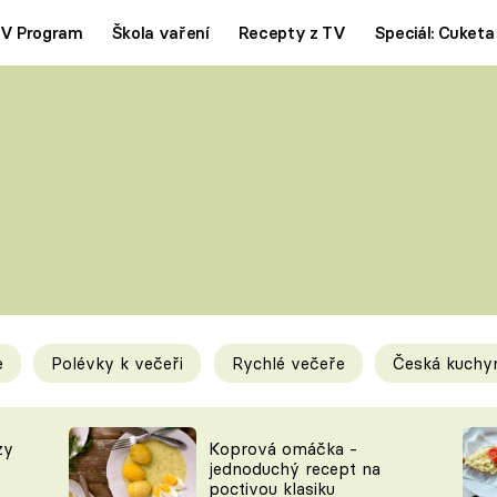
V Program
Škola vaření
Recepty z TV
Speciál: Cuketa
Polévky
Saláty
ČESKÁ KLASIKA
TĚSTOVIN
SILNÉ VÝVARY
SLADKÉ
KRÉMOVÉ
BEZMASÁ J
e
Polévky k večeři
Rychlé večeře
Česká kuchy
y
Tipy a triky
Novink
zy
Koprová omáčka -
jednoduchý recept na
poctivou klasiku
KAM ZA JÍDLEM
BLOG