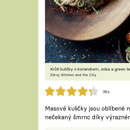
Krůtí kuličky s koriandrem, soba a green t
Zdroj: Kitchen and the City
35x
Masové kuličky jsou oblíbené ne
nečekaný šmrnc díky výraznému