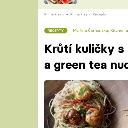
nepotřebujete troubu
ZDENĚK
ČESKO NA TALÍŘI
POHLREICH
Prima Fresh
■
Prima Fresh
Recepty
KAROLÍNA,
JAROSLAV SAPÍK
DOMÁCÍ
Martina Čerňanská
,
Kitchen a
RECEPTY
KUCHAŘKA
KAROLÍNA
KAMBERSKÁ
Krůtí kuličky s
a green tea nu