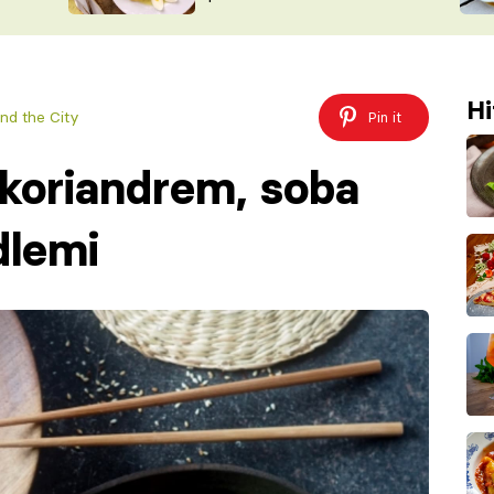
ŠÉFREDAK
VYCHYTÁVKY
SOUTĚŽ FR
NA NÁKUPECH
ČASOPIS
Hi
nd the City
Pin it
 koriandrem, soba
dlemi