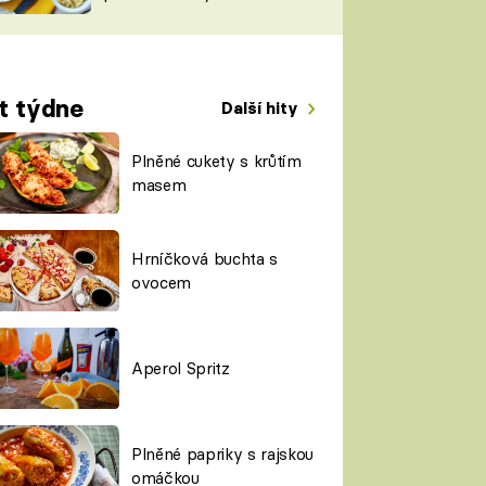
TORKY
ESH
t týdne
Další hity
Plněné cukety s krůtím
masem
Hrníčková buchta s
ovocem
Aperol Spritz
Plněné papriky s rajskou
omáčkou