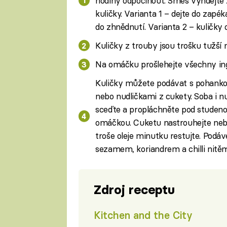
hodiny odpočinout. Směs vyndejte z
kuličky. Varianta 1 – dejte do zap
do zhnědnutí. Varianta 2 – kuličky 
Kuličky z trouby jsou trošku tužší 
Na omáčku prošlehejte všechny ing
Kuličky můžete podávat s pohanko
nebo nudličkami z cukety. Soba i n
sceďte a propláchněte pod studenou
omáčkou. Cuketu nastrouhejte nebo 
troše oleje minutku restujte. Pod
sezamem, koriandrem a chilli nitěm
Zdroj receptu
Kitchen and the City