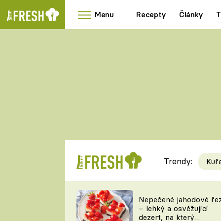
Menu
Recepty
Články
T
Oblíbené
Přílohy
recepty
HRANOLKY
HOUBY
KNEDLÍKY
DÝNĚ
KAŠE
RYCHLOVKY
Trendy:
Kuř
Populární
Videorecept
Nepečené jahodové ře
– lehký a osvěžující
kuchaři
dezert, na který
TEĎ VAŘÍ ŠÉF!