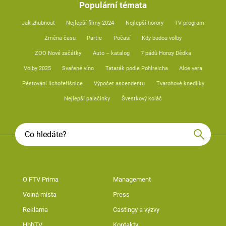
Populární témata
Jak zhubnout
Nejlepší filmy 2024
Nejlepší horory
TV program
Změna času
Partie
Počasí
Kdy budou volby
ZOO Nové začátky
Auto – katalog
7 pádů Honzy Dědka
Volby 2025
Svařené víno
Tatarák podle Pohlreicha
Aloe vera
Pěstování lichořeřišnice
Výpočet ascendentu
Tvarohové knedlíky
Nejlepší palačinky
Švestkový koláč
O FTV Prima
Management
Volná místa
Press
Reklama
Castingy a výzvy
HbbTV
Kontakty