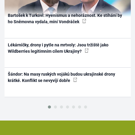
Bartošek k Turkovi: Hyenismus a nehoráznost. Ke stíhání by
ho Sněmovna vydala, míní Vondráček
Lékárničky, drony i pytle na mrtvoly: Jsou tržiště jako
Wildberries legitimním cílem Ukrajiny?
Šándor: Na masy ruských vojáků budou ukrajinské drony
krátké. Konflikt se nevyvíjí dobře