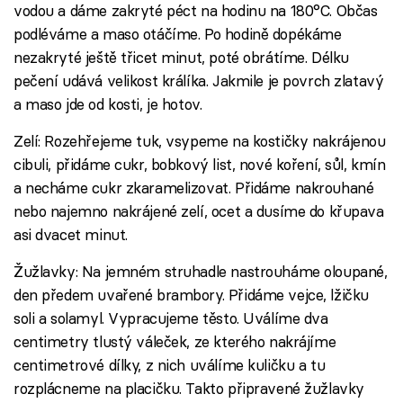
vodou a dáme zakryté péct na hodinu na 180°C. Občas
podléváme a maso otáčíme. Po hodině dopékáme
nezakryté ještě třicet minut, poté obrátíme. Délku
pečení udává velikost králíka. Jakmile je povrch zlatavý
a maso jde od kosti, je hotov.
Zelí: Rozehřejeme tuk, vsypeme na kostičky nakrájenou
cibuli, přidáme cukr, bobkový list, nové koření, sůl, kmín
a necháme cukr zkaramelizovat. Přidáme nakrouhané
nebo najemno nakrájené zelí, ocet a dusíme do křupava
asi dvacet minut.
Žužlavky: Na jemném struhadle nastrouháme oloupané,
den předem uvařené brambory. Přidáme vejce, lžičku
soli a solamyl. Vypracujeme těsto. Uválíme dva
centimetry tlustý váleček, ze kterého nakrájíme
centimetrové dílky, z nich uválíme kuličku a tu
rozplácneme na placičku. Takto připravené žužlavky