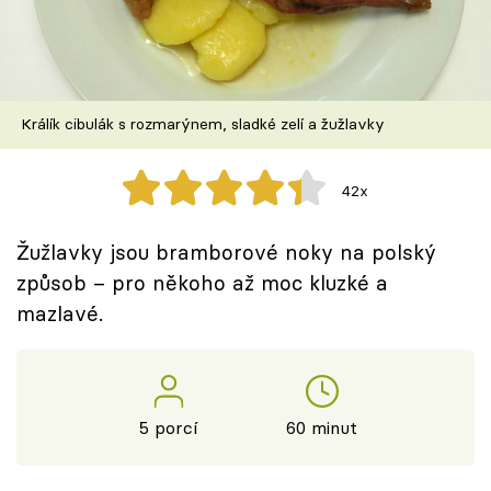
Škola vaření
Recepty z TV
Králík cibulák s rozmarýnem, sladké zelí a žužlavky
Speciál: Cuketa
Těhotnej kuchař
42x
Sledujte prima+
Žužlavky jsou bramborové noky na polský
způsob – pro někoho až moc kluzké a
Přihlášení
mazlavé.
Sledujte nás
5 porcí
60 minut