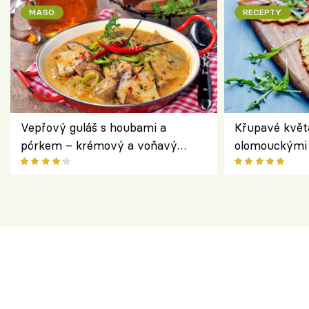
MASO
RECEPTY
Vepřový guláš s houbami a
Křupavé květ
pórkem – krémový a voňavý
olomouckými 
pokrm z jednoho hrnce
bezlepkový o
českým sýre