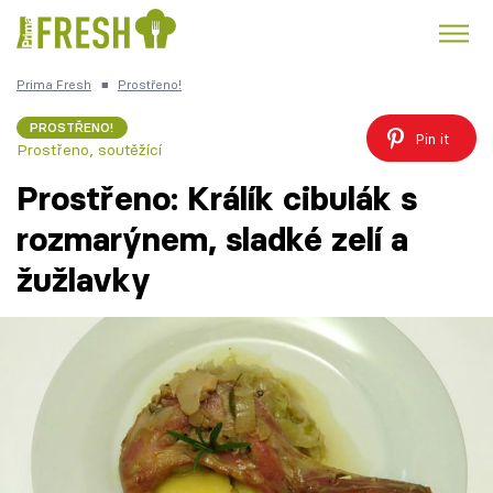
Prima Fresh
■
Prostřeno!
Kuře
Polévky k večeři
Rychlé večeře
Trendy:
PROSTŘENO!
Pin it
Prostřeno, soutěžící
Česká kuchyně
Čokoláda
Prostřeno: Králík cibulák s
rozmarýnem, sladké zelí a
žužlavky
Témata
Recepty
Články
TV Program