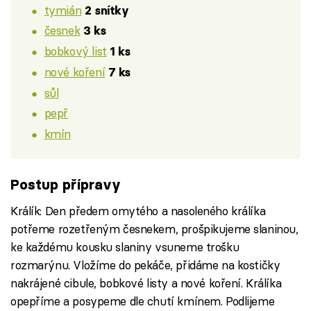
tymián
2 snítky
česnek
3 ks
bobkový list
1 ks
nové koření
7 ks
sůl
pepř
kmín
Postup přípravy
Králík: Den předem omytého a nasoleného králíka
potřeme rozetřeným česnekem, prošpikujeme slaninou,
ke každému kousku slaniny vsuneme trošku
rozmarýnu. Vložíme do pekáče, přidáme na kostičky
nakrájené cibule, bobkové listy a nové koření. Králíka
opepříme a posypeme dle chutí kmínem. Podlijeme