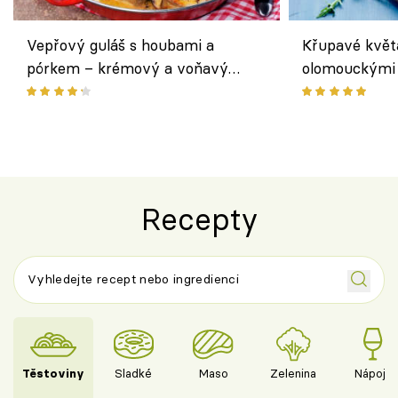
Vepřový guláš s houbami a
Křupavé květ
pórkem – krémový a voňavý
olomouckými 
pokrm z jednoho hrnce
bezlepkový o
českým sýre
Recepty
Těstoviny
Sladké
Maso
Zelenina
Nápoje