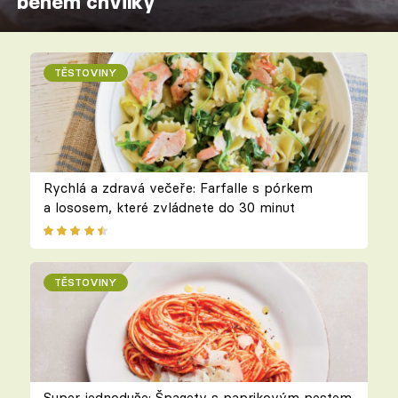
během chvilky
TĚSTOVINY
Rychlá a zdravá večeře: Farfalle s pórkem
a lososem, které zvládnete do 30 minut
TĚSTOVINY
Super jednoduše: Špagety s paprikovým pestem