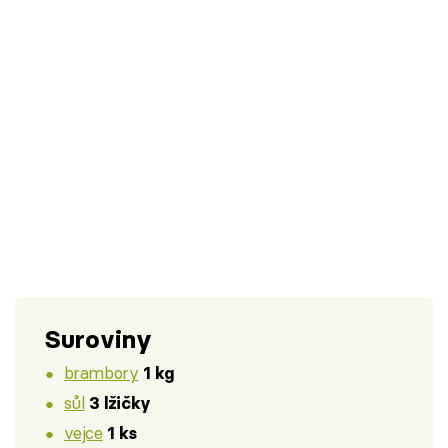
Suroviny
brambory
1 kg
sůl
3 lžičky
vejce
1 ks